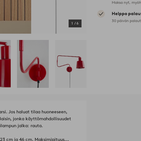
Maksa nyt, myöh
Helppo palau
30 päivän palau
1
/
6
arsi. Jos haluat tilaa huoneeseen,
alaisin, jonka käyttömahdollisuudet
ilampun jalka: rauta.
n 23 cm ja 46 cm. Maksimipituus