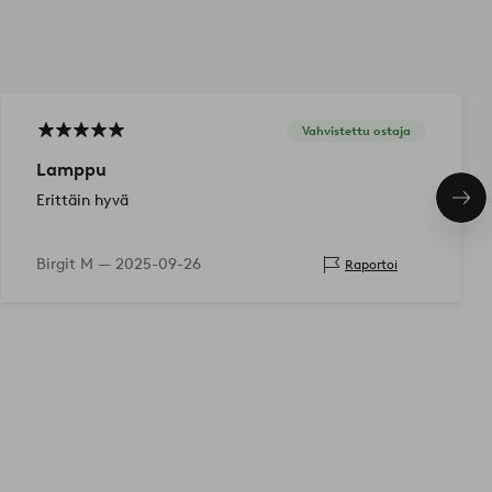
Vahvistettu ostaja
Lamppu
Erittäin hyvä
Seu
tuo
Birgit M —
2025-09-26
Raportoi