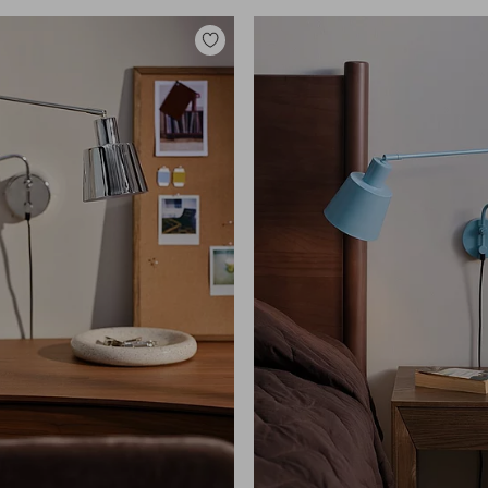
Lisää
suosikkeihin