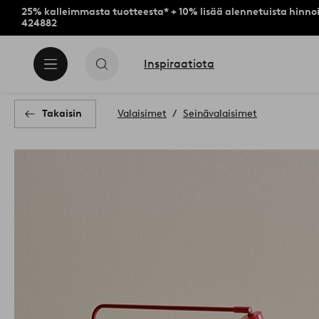
25% kalleimmasta tuotteesta* + 10% lisää alennetuista hinnoi
424882
Inspiraatiota
Takaisin
Valaisimet
Seinävalaisimet