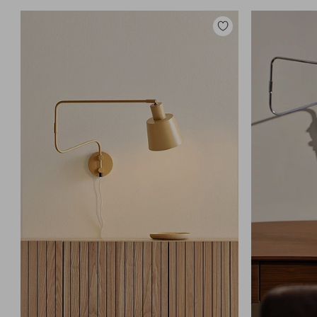
Lisää
suosikkeihin