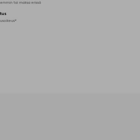
emmin tai maksa erissä
tus
tusoikeus*