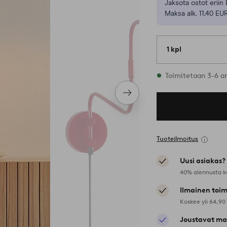
Jaksota ostot eriin 
Maksa alk. 11,40 EU
1 kpl
Varastossa
Toimitetaan 3-6 a
Seuraava
tuote
Tuoteilmoitus
Uusi asiakas?
40% alennusta k
Ilmainen toim
Koskee yli 64,90
Joustavat ma