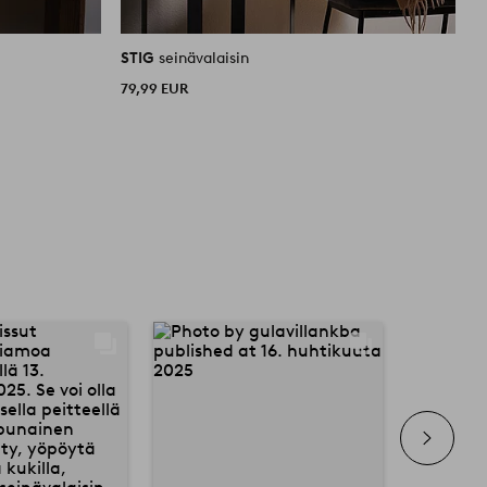
STIG
seinävalaisin
S
79,99 EUR
9