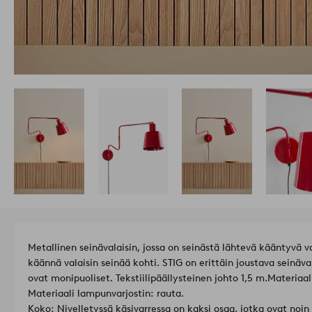
Metallinen seinävalaisin, jossa on seinästä lähtevä kääntyvä v
käännä valaisin seinää kohti. STIG on erittäin joustava seinäv
ovat monipuoliset. Tekstiilipäällysteinen johto 1,5 m.
Materiaal
Materiaali lampunvarjostin: rauta.
Koko: Nivelletyssä käsivarressa on kaksi osaa, jotka ovat noi