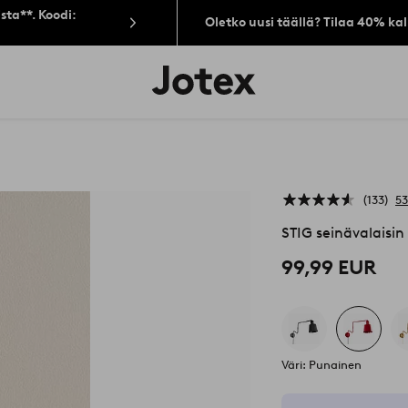
sta**. Koodi:
Oletko uusi täällä? Tilaa 40% ka
Jotex-
logo
–
siirry
aloitussivulle
133
53
STIG seinävalaisin
99,99 EUR
Väri: Punainen