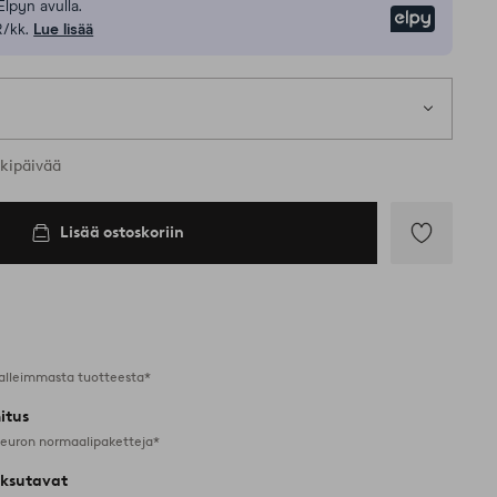
Elpyn avulla.
Elpy
R/kk.
Lue lisää
rkipäivää
Lisää ostoskoriin
Lisää
suosikkeihin
alleimmasta tuotteesta*
itus
 euron normaalipaketteja*
ksutavat