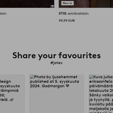
New in
isin
STIG
seinävalaisin
99,99 EUR
Share your favourites
#jotex