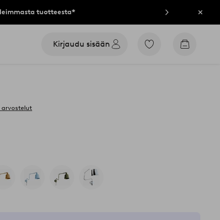
lleimmasta tuotteesta*
Sulje
Kirjaudu sisään
Siirry
Siirry
merkittyihin
ostoskori
suosikkituotteisiin
 arvostelut