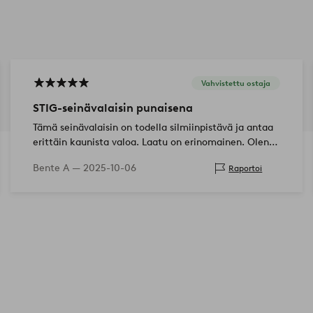
Vahvistettu ostaja
STIG-seinävalaisin punaisena
Tämä seinävalaisin on todella silmiinpistävä ja antaa
erittäin kaunista valoa. Laatu on erinomainen. Olen
erittäin tyytyväinen.
Bente A —
2025-10-06
Raportoi