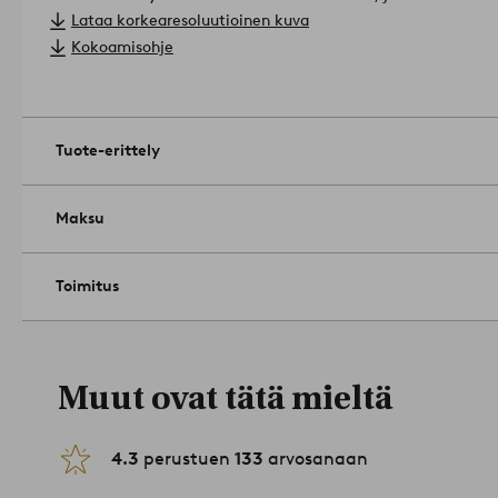
seinästä ulospäin 76 cm. Näytön ø 13 cm.
Lataa korkearesoluutioinen kuva
Pistorasia/valonlähde: 1st E27. Maksimiteho: 40.0.
Kokoamisohje
Valonlähde ei sisälly.
Tuotenumero: 1578228-04-0
Tuote-erittely
Maksu
Toimitus
Muut ovat tätä mieltä
4.3
perustuen
133
arvosanaan