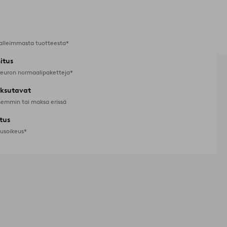
suosikkeihin
alleimmasta tuotteesta*
itus
 euron normaalipaketteja*
ksutavat
emmin tai maksa erissä
tus
tusoikeus*