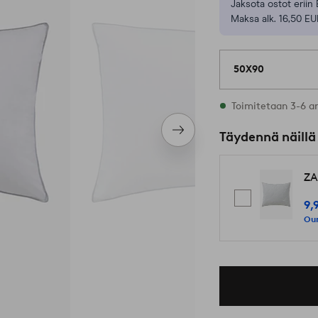
Jaksota ostot eriin 
Maksa alk. 16,50 EU
50X90
Varastossa
Toimitetaan 3-6 a
Seuraava
Täydennä näillä
tuote
ZA
9,
Our