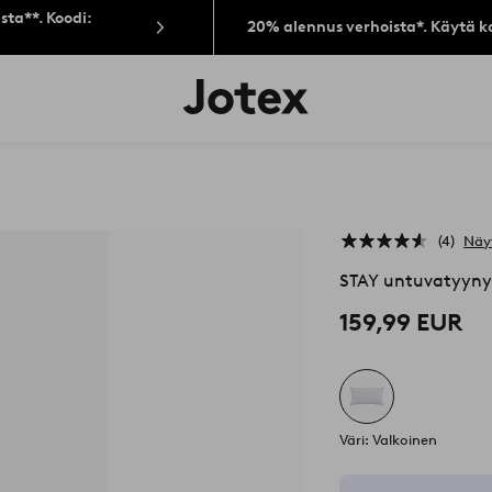
sta**. Koodi:
20% alennus verhoista*. Käytä k
Jotex-
logo
–
siirry
aloitussivulle
4
Näy
STAY untuvatyyny
159,99 EUR
Väri: Valkoinen