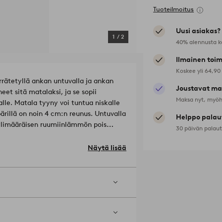
Tuoteilmoitus
Uusi asiakas?
1
/
2
40% alennusta k
Ilmainen toim
Koskee yli 64,90
rätetyllä ankan untuvalla ja ankan
Joustavat ma
t sitä matalaksi, ja se sopii
Maksa nyt, myöh
alle. Matala tyyny voi tuntua niskalle
rillä on noin 4 cm:n reunus. Untuvalla
Helppo palau
 ylimääräisen ruumiinlämmön pois
30 päivän palau
 ja harvoin tulee liian kylmä tai
 untuvaa, ja siinä on kaksi
Näytä lisää
taan puuvillaisessa
ja, sen koko valmistusprosessi täyttää
mukset. Luonnonvaroja
riaali: 100% Puuvilla.