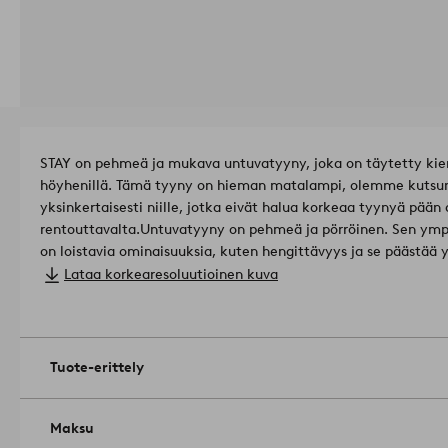
STAY on pehmeä ja mukava untuvatyyny, joka on täytetty kier
höyhenillä. Tämä tyyny on hieman matalampi, olemme kutsunee
yksinkertaisesti niille, jotka eivät halua korkeaa tyynyä pään 
rentouttavalta.
Untuvatyyny on pehmeä ja pörröinen. Sen ympä
on loistavia ominaisuuksia, kuten hengittävyys ja se päästää
tyynyn läpi. Näin lämpötila pysyy miellyttävänä koko yön ajan,
Lataa korkearesoluutioinen kuva
kuuma.
Valkoinen ulkokangas on tiheää puuvillaa, joka ei vuoda
hopeanharmaata putkireunaa ympäriinsä. Untuvatyyny toimite
kantopussissa.
Tuote sisältää jäljitettäviä kierrätysmateriaale
vastuullisen tuotannon ympäristö- ja yhteiskunnalliset vaati
Tuote-erittely
uudelleenkäytetään uusien kuluttamisen sijaan.
Mate
Täyte: 70 Ankan untuva, 30 Ankanhöyhen.
Täytteen paino: 720 grammaa.
Maksu