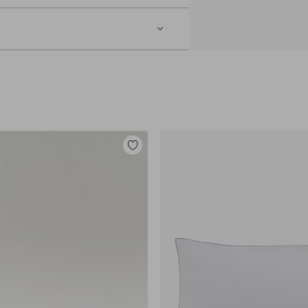
mpukuivauskoneessa tennispalloa tai
Lisää
suosikkeihin