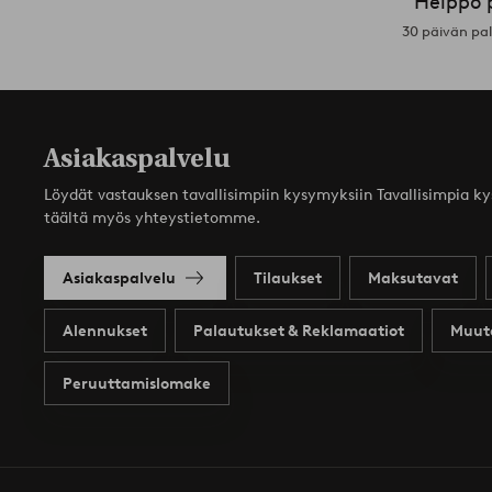
Helppo 
30 päivän pa
Asiakaspalvelu
Löydät vastauksen tavallisimpiin kysymyksiin Tavallisimpia k
täältä myös yhteystietomme.
Asiakaspalvelu
Tilaukset
Maksutavat
Alennukset
Palautukset & Reklamaatiot
Muut
Peruuttamislomake