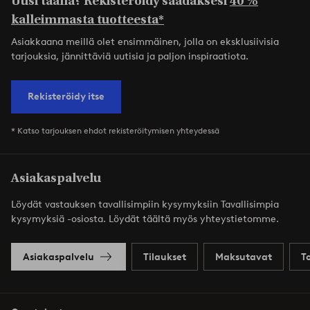
Uusi täällä? Rekisteröidy saadaksesi
40 %
kalleimmasta tuotteesta*
Asiakkaana meillä olet ensimmäinen, jolla on eksklusiivisia
tarjouksia, jännittäviä uutisia ja paljon inspiraatiota.
Rekisteröidy itse
* Katso tarjouksen ehdot rekisteröitymisen yhteydessä
Asiakaspalvelu
Löydät vastauksen tavallisimpiin kysymyksiin Tavallisimpia
kysymyksiä -osiosta. Löydät täältä myös yhteystietomme.
Asiakaspalvelu
Tilaukset
Maksutavat
T