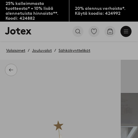
25% kalleimmasta
tuotteesta* + 10% lisää
20% alennus verhoista*.
alennetuista hinnoista**.
Käytä koodia: 424992
Koodi: 424882
Jotex-
Siirry
Siirry
logo
merkittyihin
ostoskoriin
–
suosikkituotteisiin
siirry
Valaisimet
Jouluvalot
Sähkökyntteliköt
aloitussivulle
Takaisin