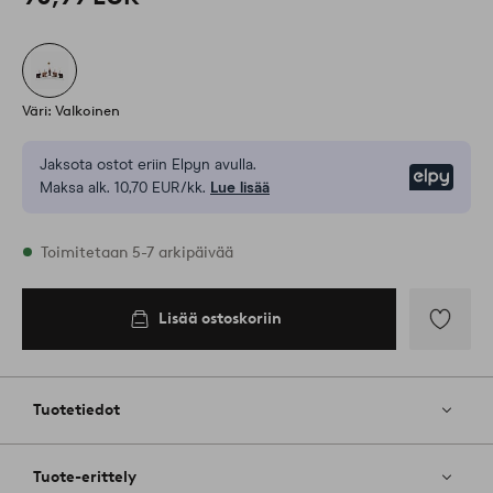
Väri: Valkoinen
Jaksota ostot eriin Elpyn avulla.
Elpy
Maksa alk. 10,70 EUR/kk.
Lue lisää
Varastossa
Toimitetaan 5-7 arkipäivää
Lisää ostoskoriin
Lisää
ostoskoriin
Lisää
suosikkeih
Tuotetiedot
Tuote-erittely