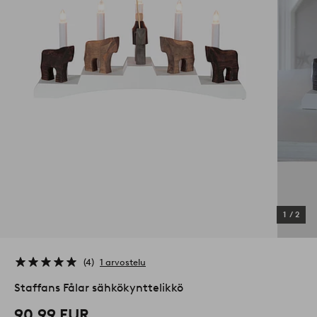
1
/
2
4
1 arvostelu
Staffans Fålar sähkökynttelikkö
90,99 EUR