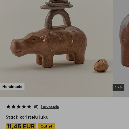
Handmade
1
/
6
5
1 arvostelu
Stack koristelu luku
11,45 EUR
Outlet