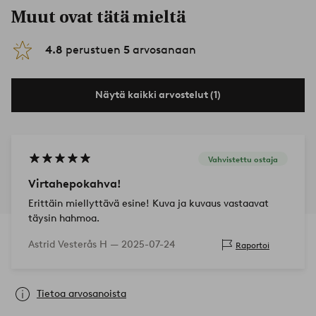
Muut ovat tätä mieltä
4.8
perustuen
5
arvosanaan
Näytä kaikki arvostelut (1)
Vahvistettu ostaja
Virtahepokahva!
Erittäin miellyttävä esine! Kuva ja kuvaus vastaavat
täysin hahmoa.
Astrid Vesterås H —
2025-07-24
Raportoi
Tietoa arvosanoista