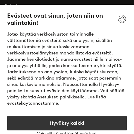
Palvelumme
Evästeet ovat sinun, joten niin on
valintakin!
Ehdot
Jotex käyttää verkkosivuston toiminnalle
Ystävät
välttämättömiä evästeitä sekä analyysin, sisällön
mukauttamisen ja sinua koskevamman
verkkosivustoelämyksen mahdollistavia evästeitä.
Jaamme henkilötiedot ja nämä evästeet niille mainos-
Turvalliset maksut – maksa nyt tai erissä
ja analyysiyhtiöille, joiden kanssa teemme yhteistyötä.
Tarkoituksena on analysoida, kuinka käytät sivustoa,
Haluatko tietää
lisää maksuvaihtoehdoistamme
?
sekä edistää markkinointiamme, jotta saat paremmin
elpy
sinua koskevia mainoksia. Napsauttamalla Hyväksy-
painiketta suostut evästeiden käyttöömme. Voit säätää
yksityiskohtia Asetukset-painikkeella.
Lue lisää
evästekäytännöstämme.
Suomi - Valitse maa
Hyväksy kaikki
Instagram
Facebook
Vain välttämättömät evästeet