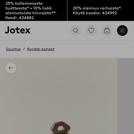
25% kalleimmasta
tuotteesta* + 10% lisää
20% alennus verhoista*.
alennetuista hinnoista**.
Käytä koodia: 424992
Koodi: 424882
Jotex-
Siirry
Siirry
logo
merkittyihin
ostoskoriin
–
suosikkituotteisiin
siirry
Sisustus
Koriste-esineet
aloitussivulle
Takaisin