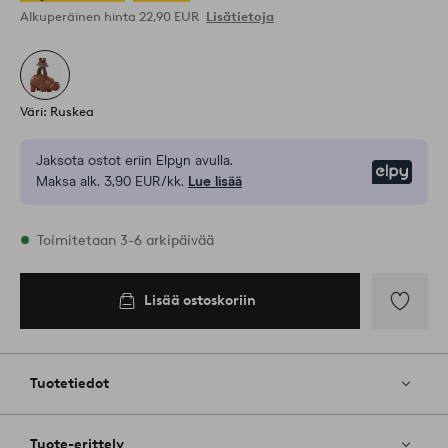
Alkuperäinen hinta
22,90 EUR
Lisätietoja
Väri: Ruskea
Jaksota ostot eriin Elpyn avulla.
Elpy
Maksa alk. 3,90 EUR/kk.
Lue lisää
Varastossa
Toimitetaan 3-6 arkipäivää
Lisää ostoskoriin
Lisää
ostoskoriin
Lisää
suosikkeih
Tuotetiedot
Tuote-erittely