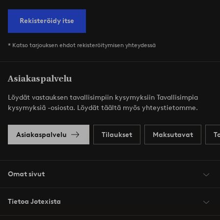
Rekisteröidy itse
* Katso tarjouksen ehdot rekisteröitymisen yhteydessä
Asiakaspalvelu
Löydät vastauksen tavallisimpiin kysymyksiin Tavallisimpia
kysymyksiä -osiosta. Löydät täältä myös yhteystietomme.
Asiakaspalvelu
Tilaukset
Maksutavat
T
Omat sivut
Tietoa Jotexista