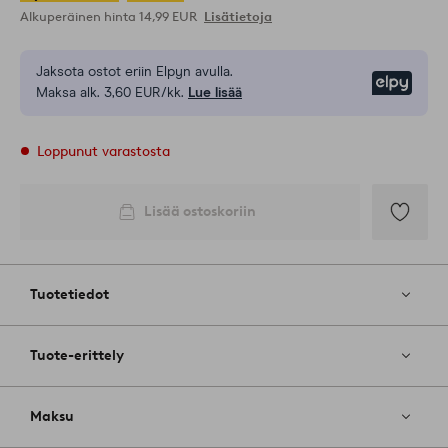
Alkuperäinen hinta
14,99 EUR
Lisätietoja
Jaksota ostot eriin Elpyn avulla.
Elpy
Maksa alk. 3,60 EUR/kk.
Lue lisää
Loppunut varastosta
Lisää ostoskoriin
Lisää
suosikkeih
Tuotetiedot
Tuote-erittely
Maksu