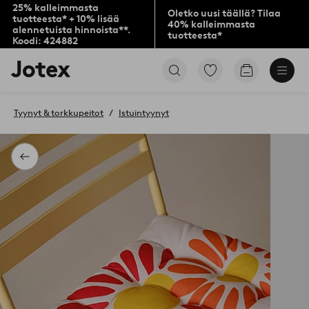
25% kalleimmasta
Oletko uusi täällä? Tilaa
tuotteesta* + 10% lisää
40% kalleimmasta
alennetuista hinnoista**.
tuotteesta*
Koodi: 424882
Jotex-
Siirry
Siirry
logo
merkittyihin
ostoskoriin
–
suosikkituotteisiin
siirry
Tyynyt & torkkupeitot
Istuintyynyt
aloitussivulle
Takaisin