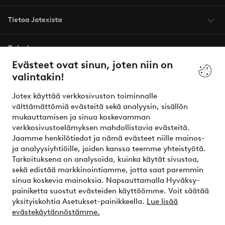
Tietoa Jotexista
Palvelumme
Evästeet ovat sinun, joten niin on
valintakin!
Ehdot
Jotex käyttää verkkosivuston toiminnalle
Ystävät
välttämättömiä evästeitä sekä analyysin, sisällön
mukauttamisen ja sinua koskevamman
verkkosivustoelämyksen mahdollistavia evästeitä.
Jaamme henkilötiedot ja nämä evästeet niille mainos-
Turvalliset maksut – maksa nyt tai erissä
ja analyysiyhtiöille, joiden kanssa teemme yhteistyötä.
Tarkoituksena on analysoida, kuinka käytät sivustoa,
Haluatko tietää
lisää maksuvaihtoehdoistamme
?
sekä edistää markkinointiamme, jotta saat paremmin
elpy
sinua koskevia mainoksia. Napsauttamalla Hyväksy-
painiketta suostut evästeiden käyttöömme. Voit säätää
yksityiskohtia Asetukset-painikkeella.
Lue lisää
evästekäytännöstämme.