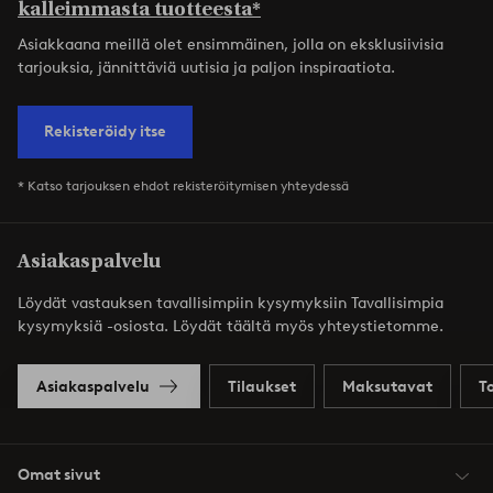
kalleimmasta tuotteesta*
Asiakkaana meillä olet ensimmäinen, jolla on eksklusiivisia
tarjouksia, jännittäviä uutisia ja paljon inspiraatiota.
Rekisteröidy itse
* Katso tarjouksen ehdot rekisteröitymisen yhteydessä
Asiakaspalvelu
Löydät vastauksen tavallisimpiin kysymyksiin Tavallisimpia
kysymyksiä -osiosta. Löydät täältä myös yhteystietomme.
Asiakaspalvelu
Tilaukset
Maksutavat
T
Omat sivut