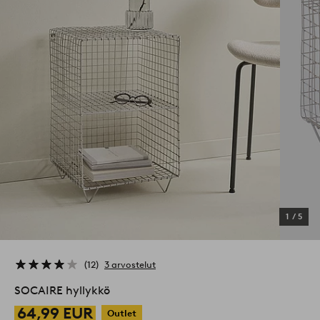
1
/
5
12
3 arvostelut
SOCAIRE hyllykkö
64,99 EUR
Outlet