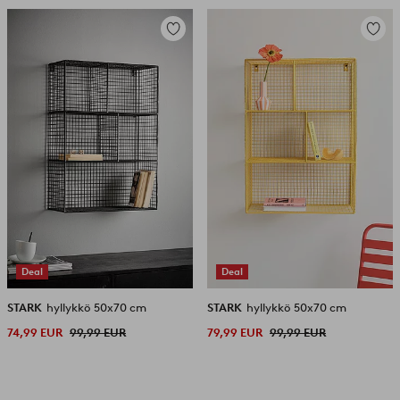
Lisää
Lisää
suosikkeihin
suosikk
Deal
Deal
STARK
hyllykkö 50x70 cm
STARK
hyllykkö 50x70 cm
74,99 EUR
99,99 EUR
79,99 EUR
99,99 EUR