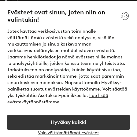
Palvelumme
Evästeet ovat sinun, joten niin on
valintakin!
Ehdot
Jotex käyttää verkkosivuston toiminnalle
Ystävät
välttämättömiä evästeitä sekä analyysin, sisällön
mukauttamisen ja sinua koskevamman
verkkosivustoelämyksen mahdollistavia evästeitä.
Jaamme henkilötiedot ja nämä evästeet niille mainos-
Turvalliset maksut – maksa nyt tai erissä
ja analyysiyhtiöille, joiden kanssa teemme yhteistyötä.
Tarkoituksena on analysoida, kuinka käytät sivustoa,
Haluatko tietää
lisää maksuvaihtoehdoistamme
?
sekä edistää markkinointiamme, jotta saat paremmin
elpy
sinua koskevia mainoksia. Napsauttamalla Hyväksy-
painiketta suostut evästeiden käyttöömme. Voit säätää
yksityiskohtia Asetukset-painikkeella.
Lue lisää
evästekäytännöstämme.
Suomi - Valitse maa
Hyväksy kaikki
Instagram
Facebook
Vain välttämättömät evästeet
Avaa