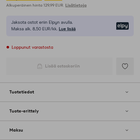
Alkuperäinen hinta
129,99 EUR
Lisätietoja
Jaksota ostot eriin Elpyn avulla.
Elpy
Maksa alk. 8,50 EUR/kk.
Lue lisää
Loppunut varastosta
Lisää ostoskoriin
Lisää
suosikkeih
Tuotetiedot
Tuote-erittely
Maksu