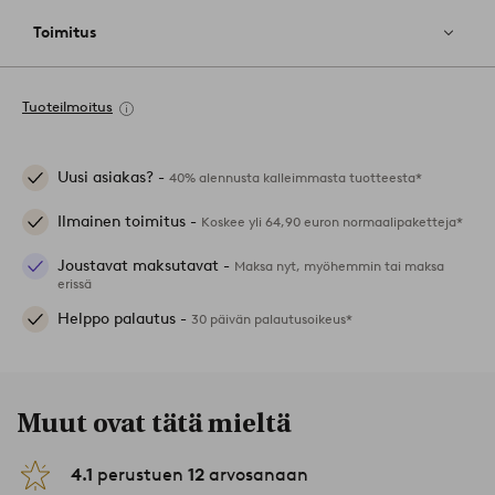
Toimitus
Tuoteilmoitus
Uusi asiakas? -
40% alennusta kalleimmasta tuotteesta*
Ilmainen toimitus -
Koskee yli 64,90 euron normaalipaketteja*
Joustavat maksutavat -
Maksa nyt, myöhemmin tai maksa
erissä
Helppo palautus -
30 päivän palautusoikeus*
Muut ovat tätä mieltä
4.1
perustuen
12
arvosanaan