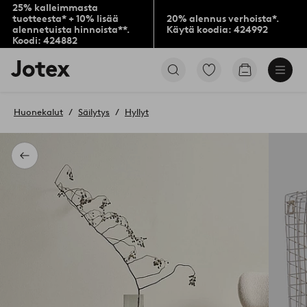
25% kalleimmasta
tuotteesta* + 10% lisää
20% alennus verhoista*.
alennetuista hinnoista**.
Käytä koodia: 424992
Koodi: 424882
Jotex-
Siirry
Siirry
logo
merkittyihin
ostoskoriin
–
suosikkituotteisiin
siirry
Huonekalut
Säilytys
Hyllyt
aloitussivulle
Takaisin