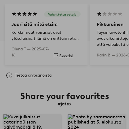
Vahvistettu ostaja
Juuri sitä mitä etsin!
Pikkuruinen
Kaikki muut voirasiat ovat
Täysin arvoton! 
ylösalaisin.:) Tämä on erittäin retro-
ovat ulkomittoja
kaunis ja sopii täsmälleen yhdelle
että voipaketti 
Olena T —
2025-07-
Lurpack-voipalalle. Juuri sitä mitä
16
Karin B —
2026-0
Raportoi
etsin ja löysin vain täältä.
Tietoa arvosanoista
Share your favourites
#jotex