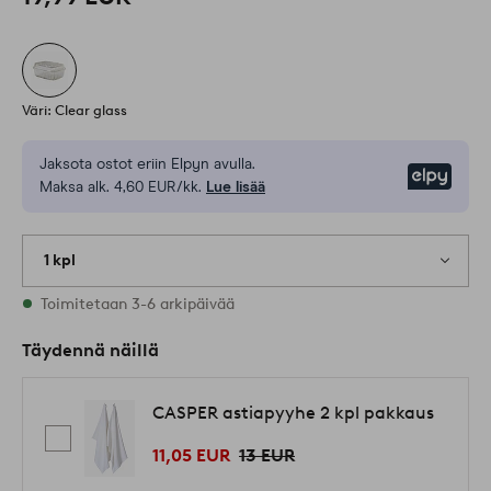
Väri: Clear glass
Jaksota ostot eriin Elpyn avulla.
Elpy
Maksa alk. 4,60 EUR/kk.
Lue lisää
1 kpl
Varastossa
Toimitetaan 3-6 arkipäivää
Täydennä näillä
CASPER astiapyyhe 2 kpl pakkaus
11,05 EUR
13 EUR