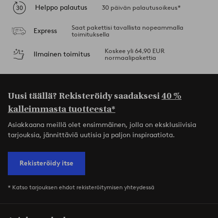
Helppo palautus
30 päivän palautusoikeus*
Saat pakettisi tavallista nopeammalla
Express
toimituksella
Koskee yli 64,90 EUR
Ilmainen toimitus
normaalipakettia
Uusi täällä? Rekisteröidy saadaksesi
40 %
kalleimmasta tuotteesta*
Asiakkaana meillä olet ensimmäinen, jolla on eksklusiivisia
tarjouksia, jännittäviä uutisia ja paljon inspiraatiota.
Rekisteröidy itse
* Katso tarjouksen ehdot rekisteröitymisen yhteydessä