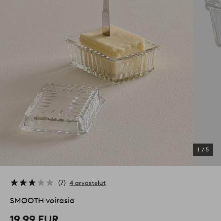
1
/
5
7
4 arvostelut
SMOOTH voirasia
19,99 EUR