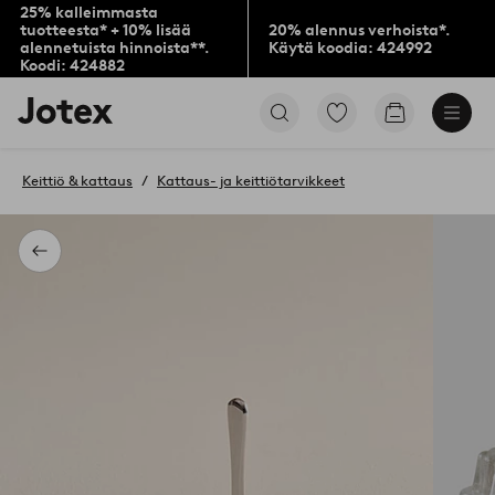
25% kalleimmasta
tuotteesta* + 10% lisää
20% alennus verhoista*.
alennetuista hinnoista**.
Käytä koodia: 424992
Koodi: 424882
Jotex-
Siirry
Siirry
logo
merkittyihin
ostoskoriin
–
suosikkituotteisiin
siirry
Keittiö & kattaus
Kattaus- ja keittiötarvikkeet
aloitussivulle
Takaisin