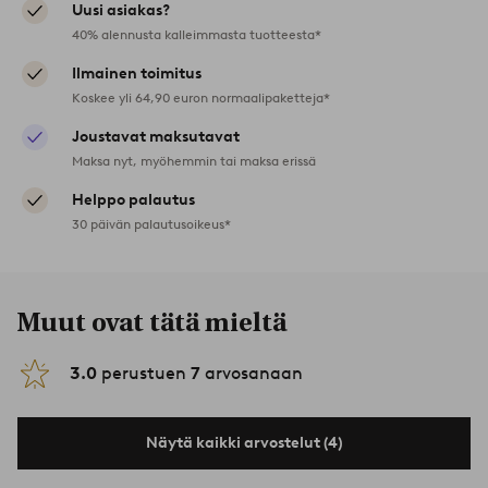
Uusi asiakas?
40% alennusta kalleimmasta tuotteesta*
Ilmainen toimitus
Koskee yli 64,90 euron normaalipaketteja*
Joustavat maksutavat
Maksa nyt, myöhemmin tai maksa erissä
Helppo palautus
30 päivän palautusoikeus*
Muut ovat tätä mieltä
3.0
perustuen
7
arvosanaan
Näytä kaikki arvostelut (4)