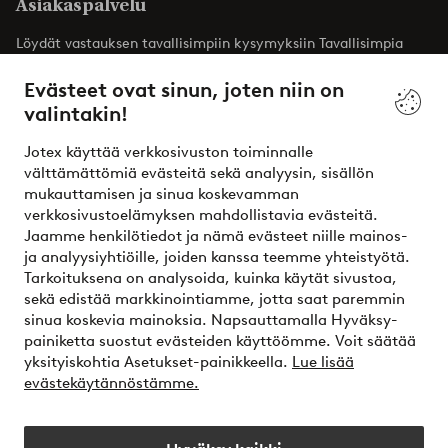
Asiakaspalvelu
Löydät vastauksen tavallisimpiin kysymyksiin Tavallisimpia
kysymyksiä -osiosta. Löydät täältä myös yhteystietomme.
Evästeet ovat sinun, joten niin on
valintakin!
Asiakaspalvelu
Tilaukset
Maksutavat
T
Jotex käyttää verkkosivuston toiminnalle
välttämättömiä evästeitä sekä analyysin, sisällön
mukauttamisen ja sinua koskevamman
Omat sivut
verkkosivustoelämyksen mahdollistavia evästeitä.
Jaamme henkilötiedot ja nämä evästeet niille mainos-
Tietoa Jotexista
ja analyysiyhtiöille, joiden kanssa teemme yhteistyötä.
Tarkoituksena on analysoida, kuinka käytät sivustoa,
sekä edistää markkinointiamme, jotta saat paremmin
Palvelumme
sinua koskevia mainoksia. Napsauttamalla Hyväksy-
painiketta suostut evästeiden käyttöömme. Voit säätää
yksityiskohtia Asetukset-painikkeella.
Lue lisää
Ehdot
evästekäytännöstämme.
Ystävät