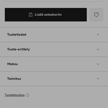
Lisää ostoskoriin
Lisää
suosikkeih
Tuotetiedot
Tuote-erittely
Maksu
Toimitus
Tuoteilmoitus