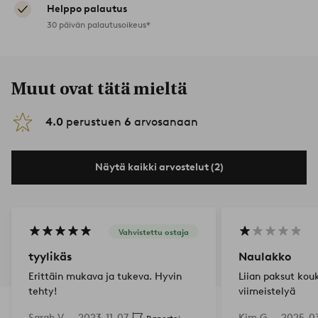
Helppo palautus
30 päivän palautusoikeus*
Muut ovat tätä mieltä
4.0
perustuen
6
arvosanaan
Näytä kaikki arvostelut (2)
Vahvistettu ostaja
tyylikäs
Naulakko
Erittäin mukava ja tukeva. Hyvin
Liian paksut kou
tehty!
viimeistelyä
Sarah V —
2023-11-07
Kim G —
2025-0