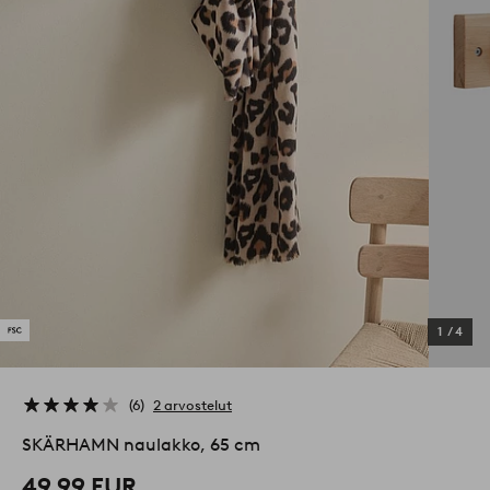
1
/
4
6
2 arvostelut
SKÄRHAMN naulakko, 65 cm
49,99 EUR