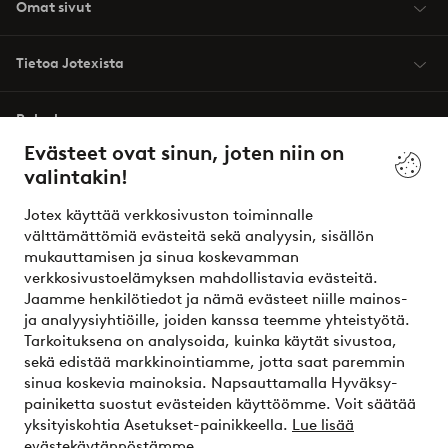
Omat sivut
Tietoa Jotexista
Palvelumme
Evästeet ovat sinun, joten niin on
valintakin!
Ehdot
Jotex käyttää verkkosivuston toiminnalle
Ystävät
välttämättömiä evästeitä sekä analyysin, sisällön
mukauttamisen ja sinua koskevamman
verkkosivustoelämyksen mahdollistavia evästeitä.
Jaamme henkilötiedot ja nämä evästeet niille mainos-
Turvalliset maksut – maksa nyt tai erissä
ja analyysiyhtiöille, joiden kanssa teemme yhteistyötä.
Tarkoituksena on analysoida, kuinka käytät sivustoa,
Haluatko tietää
lisää maksuvaihtoehdoistamme
?
sekä edistää markkinointiamme, jotta saat paremmin
elpy
sinua koskevia mainoksia. Napsauttamalla Hyväksy-
painiketta suostut evästeiden käyttöömme. Voit säätää
yksityiskohtia Asetukset-painikkeella.
Lue lisää
evästekäytännöstämme.