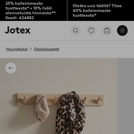
25% kalleimmasta
Oletko uusi täällä? Tilaa
tuotteesta* + 10% lisää
40% kalleimmasta
alennetuista hinnoista**.
tuotteesta*
Koodi: 424882
Jotex-
Siirry
Siirry
logo
merkittyihin
ostoskoriin
–
suosikkituotteisiin
siirry
Huonekalut
Eteiskalusteet
aloitussivulle
Takaisin