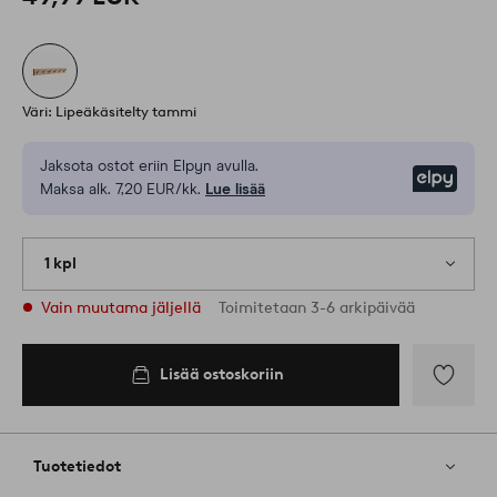
Väri: Lipeäkäsitelty tammi
Jaksota ostot eriin Elpyn avulla.
Elpy
Maksa alk. 7,20 EUR/kk.
Lue lisää
1 kpl
Vain muutama jäljellä
Toimitetaan 3-6 arkipäivää
Lisää ostoskoriin
Lisää
suosikkeih
Tuotetiedot