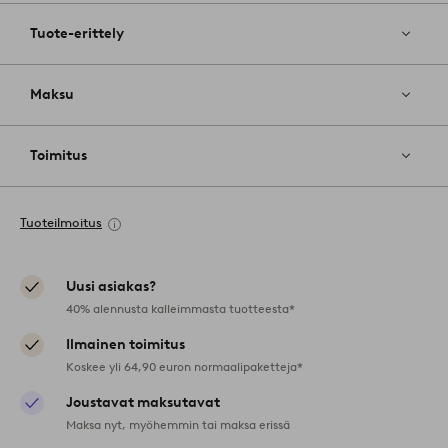
Tuote-erittely
Maksu
Toimitus
Tuoteilmoitus
Uusi asiakas?
40% alennusta kalleimmasta tuotteesta*
Ilmainen toimitus
Koskee yli 64,90 euron normaalipaketteja*
Joustavat maksutavat
Maksa nyt, myöhemmin tai maksa erissä