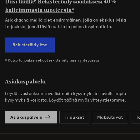
Uusi täällä? Rekisteröidy saadaksesi
40 %
kalleimmasta tuotteesta*
Asiakkaana meillä olet ensimmäinen, jolla on eksklusiivisia
tarjouksia, jännittäviä uutisia ja paljon inspiraatiota.
Rekisteröidy itse
* Katso tarjouksen ehdot rekisteröitymisen yhteydessä
Asiakaspalvelu
Löydät vastauksen tavallisimpiin kysymyksiin Tavallisimpia
kysymyksiä -osiosta. Löydät täältä myös yhteystietomme.
Asiakaspalvelu
Tilaukset
Maksutavat
T