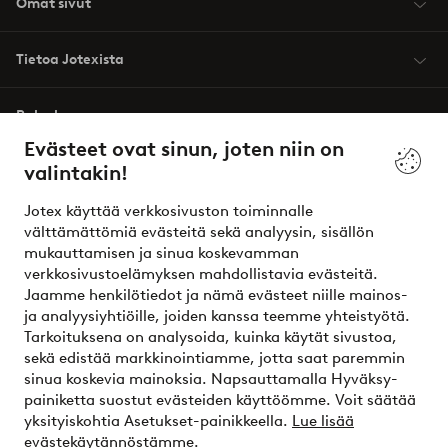
Omat sivut
Tietoa Jotexista
Palvelumme
Evästeet ovat sinun, joten niin on
valintakin!
Ehdot
Jotex käyttää verkkosivuston toiminnalle
Ystävät
välttämättömiä evästeitä sekä analyysin, sisällön
mukauttamisen ja sinua koskevamman
verkkosivustoelämyksen mahdollistavia evästeitä.
Jaamme henkilötiedot ja nämä evästeet niille mainos-
Turvalliset maksut – maksa nyt tai erissä
ja analyysiyhtiöille, joiden kanssa teemme yhteistyötä.
Tarkoituksena on analysoida, kuinka käytät sivustoa,
Haluatko tietää
lisää maksuvaihtoehdoistamme
?
sekä edistää markkinointiamme, jotta saat paremmin
elpy
sinua koskevia mainoksia. Napsauttamalla Hyväksy-
painiketta suostut evästeiden käyttöömme. Voit säätää
yksityiskohtia Asetukset-painikkeella.
Lue lisää
evästekäytännöstämme.