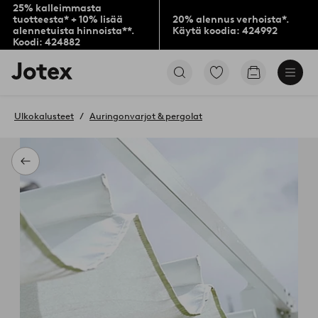
25% kalleimmasta
tuotteesta* + 10% lisää
20% alennus verhoista*.
alennetuista hinnoista**.
Käytä koodia: 424992
Koodi: 424882
Jotex-
Siirry
Siirry
logo
merkittyihin
ostoskoriin
–
suosikkituotteisiin
siirry
Ulkokalusteet
Auringonvarjot & pergolat
aloitussivulle
Takaisin