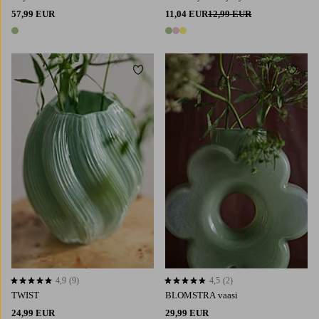
57,99 EUR
11,04 EUR
12,99 EUR
1 väri
3 värejä
Lisää suosikkeihin
Lisää 
4,9
(9)
4,5
(2)
4,9 perustuen 9 arvosanaan
4,5 perustuen 2 arvosanaan
TWIST
BLOMSTRA vaasi
24,99 EUR
29,99 EUR