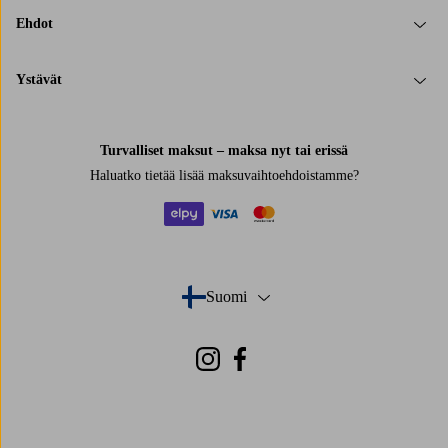
Ehdot
Ystävät
Turvalliset maksut – maksa nyt tai erissä
Haluatko tietää
lisää maksuvaihtoehdoistamme
?
elpy
visa
mastercard
Suomi
- Valitse maa
Instagram
Facebook