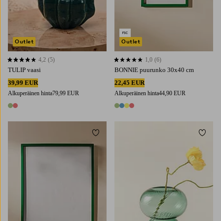
Outlet
Outlet
4,2
(5)
1,0
(6)
4,2 perustuen 5 arvosanaan
1,0 perustuen 6 arvosanaan
TULIP vaasi
BONNIE puurunko 30x40 cm
39,99 EUR
22,45 EUR
Alkuperäinen hinta
79,99 EUR
Alkuperäinen hinta
44,90 EUR
2 värejä
4 värejä
Lisää suosikkeihin
Lisää 