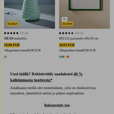
Outlet
Outlet
5,0
(4)
3,0
(2)
5,0 perustuen 4 arvosanaan
3,0 perustuen 2 arvosanaan
SILVA
maljakko
BELLE puurunko 40x50 cm
19,96 EUR
34,95 EUR
Alkuperäinen hinta
49,90 EUR
Alkuperäinen hinta
69,90 EUR
1 väri
4 värejä
Uusi täällä? Rekisteröidy saadaksesi
40 %
kalleimmasta tuotteesta*
Asiakkaana meillä olet ensimmäinen, jolla on eksklusiivisia
tarjouksia, jännittäviä uutisia ja paljon inspiraatiota.
Rekisteröidy itse