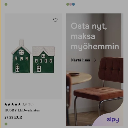
1 väri
3 värejä
Lisää suosikkeihin
Näytä lisää
3,9
(10)
3,9 perustuen 10 arvosanaan
HUSBY LED-valaistus
27,99 EUR
1 väri