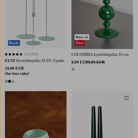
New in
Basic
Deal
4,5
(163)
COLUMBIA kynttilänjalka 16 cm
4,5 perustuen 163 arvosanaan
ELSY
Kynttilänjalka ELSY 3/pakk.
8,99 EUR
9,99 EUR
19,90 EUR
1 väri
Our best value!
4 värejä
Lisää suosikkeihin
Lisää 