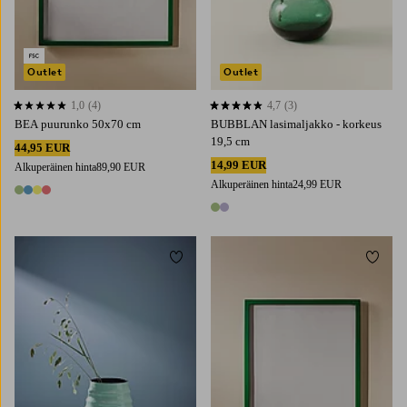
Outlet
Outlet
1,0
(4)
4,7
(3)
1,0 perustuen 4 arvosanaan
4,7 perustuen 3 arvosanaan
BEA puurunko 50x70 cm
BUBBLAN lasimaljakko - korkeus
19,5 cm
44,95 EUR
14,99 EUR
Alkuperäinen hinta
89,90 EUR
Alkuperäinen hinta
24,99 EUR
4 värejä
2 värejä
Lisää suosikkeihin
Lisää 