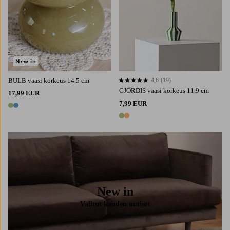
New in
BULB vaasi korkeus 14.5 cm
4,6
(19)
4,6 perustuen 19 arvosanaan
GJÖRDIS vaasi korkeus 11,9 cm
17,99 EUR
7,99 EUR
2 värejä
2 värejä
New in
Valitut kauden uutiset