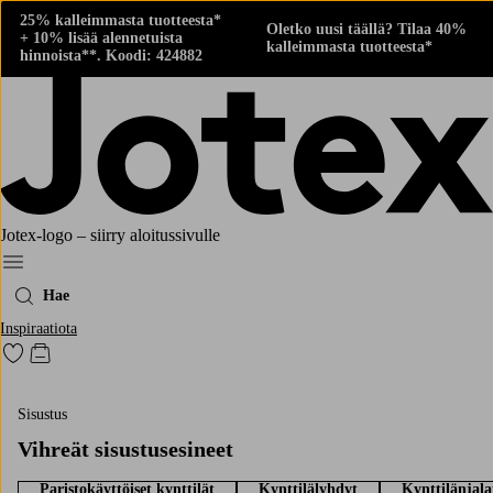
25% kalleimmasta tuotteesta*
Oletko uusi täällä? Tilaa 40%
+ 10% lisää alennetuista
kalleimmasta tuotteesta*
hinnoista**. Koodi: 424882
Jotex-logo – siirry aloitussivulle
Menu
Hae
Inspiraatiota
Siirry merkittyihin suosikkituotteisiin
Siirry ostoskoriin
Sisustus
Vihreät sisustusesineet
Paristokäyttöiset kynttilät
Kynttilälyhdyt
Kynttilänjala