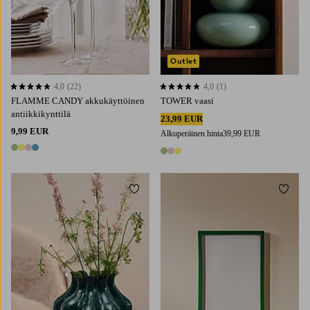
Outlet
4,0
(22)
4,0
(1)
4,0 perustuen 22 arvosanaan
4,0 perustuen 1 arvosanaan
FLAMME CANDY akkukäyttöinen
TOWER vaasi
antiikkikynttilä
23,99 EUR
9,99 EUR
Alkuperäinen hinta
39,99 EUR
4 värejä
3 värejä
Lisää suosikkeihin
Lisää 