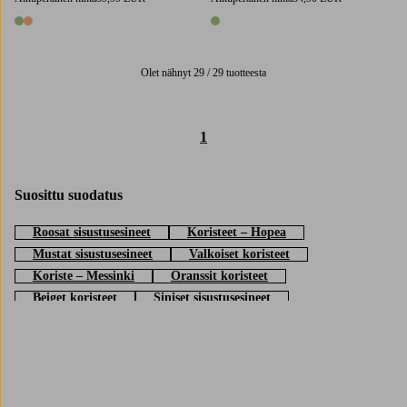
2 värejä
1 väri
Olet nähnyt 29 / 29 tuotteesta
1
Suosittu suodatus
Roosat sisustusesineet
Koristeet – Hopea
Mustat sisustusesineet
Valkoiset koristeet
Koriste – Messinki
Oranssit koristeet
Beiget koristeet
Siniset sisustusesineet
Koristeet - Kulta
Violetit koristeet
Trustpilot