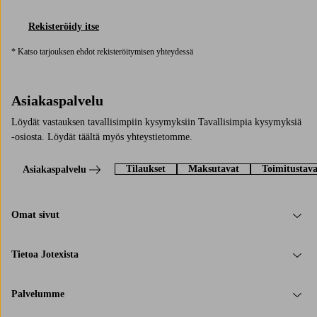
Rekisteröidy itse
* Katso tarjouksen ehdot rekisteröitymisen yhteydessä
Asiakaspalvelu
Löydät vastauksen tavallisimpiin kysymyksiin Tavallisimpia kysymyksiä
-osiosta. Löydät täältä myös yhteystietomme.
Tilaukset
Maksutavat
Toimitustava
Asiakaspalvelu
Omat sivut
Tietoa Jotexista
Palvelumme