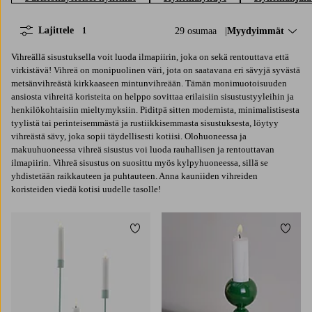
Lajittele
29 osumaa
Lajittele:
Myydyimmät
1
Vihreällä sisustuksella voit luoda ilmapiirin, joka on sekä rentouttava että
virkistävä! Vihreä on monipuolinen väri, jota on saatavana eri sävyjä syvästä
metsänvihreästä kirkkaaseen mintunvihreään. Tämän monimuotoisuuden
ansiosta vihreitä koristeita on helppo sovittaa erilaisiin sisustustyyleihin ja
henkilökohtaisiin mieltymyksiin. Piditpä sitten modernista, minimalistisesta
tyylistä tai perinteisemmästä ja rustiikkisemmasta sisustuksesta, löytyy
vihreästä sävy, joka sopii täydellisesti kotiisi. Olohuoneessa ja
makuuhuoneessa vihreä sisustus voi luoda rauhallisen ja rentouttavan
ilmapiirin. Vihreä sisustus on suosittu myös kylpyhuoneessa, sillä se
yhdistetään raikkauteen ja puhtauteen. Anna kauniiden vihreiden
koristeiden viedä kotisi uudelle tasolle!
Lisää suosikkeihin
Lisää 