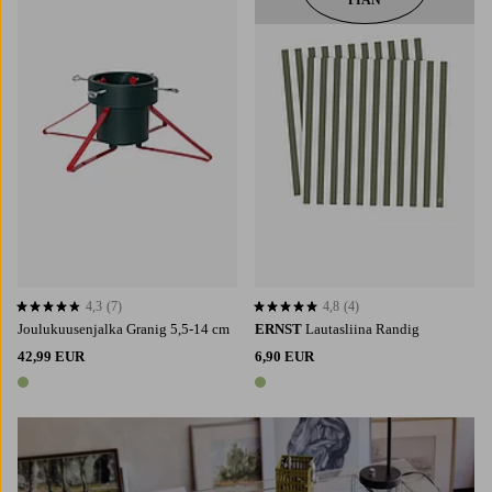
PIAN
4,3
(7)
4,8
(4)
4,3 perustuen 7 arvosanaan
4,8 perustuen 4 arvosanaan
Joulukuusenjalka Granig 5,5-14 cm
ERNST
Lautasliina Randig
42,99 EUR
6,90 EUR
1 väri
1 väri