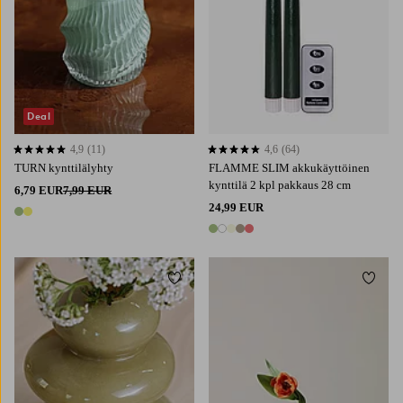
Deal
4,9
(11)
4,6
(64)
4,9 perustuen 11 arvosanaan
4,6 perustuen 64 arvosanaan
TURN kynttilälyhty
FLAMME SLIM akkukäyttöinen
kynttilä 2 kpl pakkaus 28 cm
6,79 EUR
7,99 EUR
24,99 EUR
2 värejä
5 värejä
Lisää suosikkeihin
Lisää 