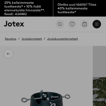
25% kalleimmasta
Oletko uusi täällä? Tilaa
tuotteesta* + 10% lisää
40% kalleimmasta
alennetuista hinnoista**.
tuotteesta*
Koodi: 424882
Jotex-
Siirry
Siirry
logo
merkittyihin
ostoskoriin
–
suosikkituotteisiin
siirry
Sisustus
Joulukoristeet
Joulukuusenkoristeet
aloitussivulle
Takaisin