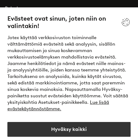
Palvelumme
Evästeet ovat sinun, joten niin on
valintakin!
Ehdot
Jotex käyttää verkkosivuston toiminnalle
Ystävät
välttämättömiä evästeitä sekä analyysin, sisällön
mukauttamisen ja sinua koskevamman
verkkosivustoelämyksen mahdollistavia evästeitä.
Jaamme henkilötiedot ja nämä evästeet niille mainos-
Turvalliset maksut – maksa nyt tai erissä
ja analyysiyhtiöille, joiden kanssa teemme yhteistyötä.
Tarkoituksena on analysoida, kuinka käytät sivustoa,
Haluatko tietää
lisää maksuvaihtoehdoistamme
?
sekä edistää markkinointiamme, jotta saat paremmin
elpy
sinua koskevia mainoksia. Napsauttamalla Hyväksy-
painiketta suostut evästeiden käyttöömme. Voit säätää
yksityiskohtia Asetukset-painikkeella.
Lue lisää
evästekäytännöstämme.
Suomi - Valitse maa
Hyväksy kaikki
Instagram
Facebook