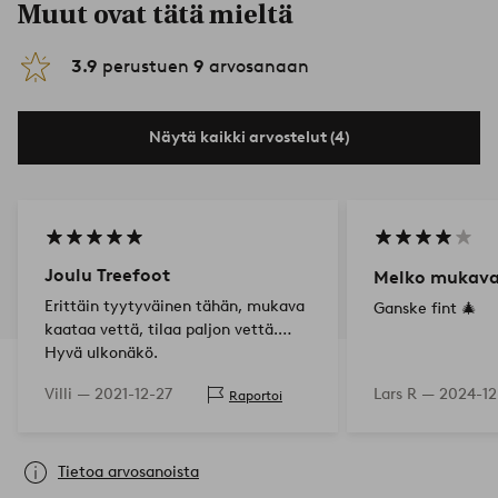
Muut ovat tätä mieltä
3.9
perustuen
9
arvosanaan
Näytä kaikki arvostelut (4)
Joulu Treefoot
Melko mukava
Erittäin tyytyväinen tähän, mukava
Ganske fint 🎄
kaataa vettä, tilaa paljon vettä.
Hyvä ulkonäkö.
Villi —
2021-12-27
Lars R —
2024-12
Raportoi
Tietoa arvosanoista