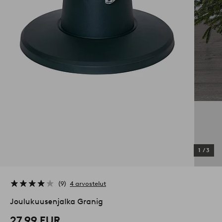
1
/
3
9
4 arvostelut
Joulukuusenjalka Granig
27,99 EUR