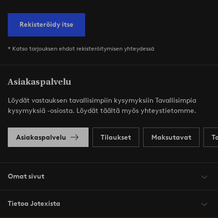
Rekisteröidy itse
* Katso tarjouksen ehdot rekisteröitymisen yhteydessä
Asiakaspalvelu
Löydät vastauksen tavallisimpiin kysymyksiin Tavallisimpia
kysymyksiä -osiosta. Löydät täältä myös yhteystietomme.
Asiakaspalvelu
Tilaukset
Maksutavat
T
Omat sivut
Tietoa Jotexista