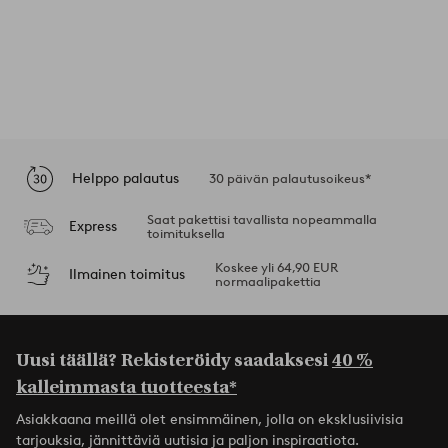
Helppo palautus
30 päivän palautusoikeus*
Saat pakettisi tavallista nopeammalla
Express
toimituksella
Koskee yli 64,90 EUR
Ilmainen toimitus
normaalipakettia
Uusi täällä? Rekisteröidy saadaksesi
40 %
kalleimmasta tuotteesta*
Asiakkaana meillä olet ensimmäinen, jolla on eksklusiivisia
tarjouksia, jännittäviä uutisia ja paljon inspiraatiota.