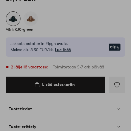
Väri: K30-green
Jaksota ostot eriin Elpyn avulla.
Elpy
Maksa alk. 5,30 EUR/kk.
Lue lisää
2 jäljellä varastossa
Toimitetaan 5-7 arkipäivää
Lisää ostoskoriin
Lisää
ostoskoriin
Lisää
suosikkeih
Tuotetiedot
Tuote-erittely