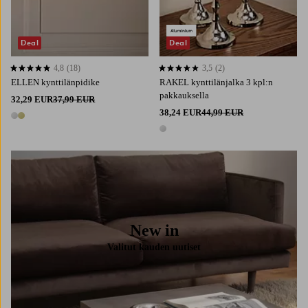
Deal
Deal
4,8
(18)
3,5
(2)
4,8 perustuen 18 arvosanaan
3,5 perustuen 2 arvosanaan
ELLEN kynttilänpidike
RAKEL kynttilänjalka 3 kpl:n
pakkauksella
32,29 EUR
37,99 EUR
38,24 EUR
44,99 EUR
2 värejä
1 väri
New in
Valitut kauden uutiset