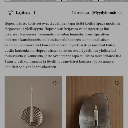
Lajittele
14 osumaa
Lajittele:
Myydyimmät
1
Hopeanväriset koristeet ovat täydellinen tapa lisätä kotiisi ripaus modernia
eleganssia ja ylellisyyttä. Hopean väri heijastaa valoa upeasti ja luo
jokaiseen huoneeseen avaruuden ja valon tunnetta. Sisustitpa sitten
modernin kattohuoneiston, klassisen olohuoneen tai minimalistisen
asunnon, hopeanväriset koristeet sopivat täydellisesti ja nostavat kotisi
uusiin korkeuksiin. Hopeanväriset koristeet ovat täydellinen yhdistelmä
toimivuutta ja kauneutta, ja ne ovat helppo tapa mullistaa mikä tahansa tila.
Tutustu valikoimaamme ja löydä hopeanväriset koristeet, jotka antavat
kodillesi sopivan loppusilauksen.
Lisää suosikkeihin
Lisää 