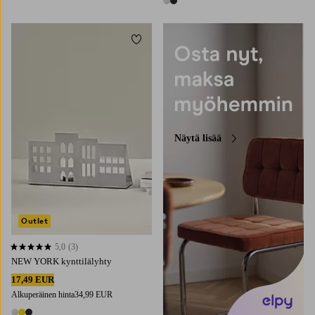
2 värejä
Lisää suosikkeihin
Näytä lisää
Outlet
5,0
(3)
5,0 perustuen 3 arvosanaan
NEW YORK kynttilälyhty
17,49 EUR
Alkuperäinen hinta
34,99 EUR