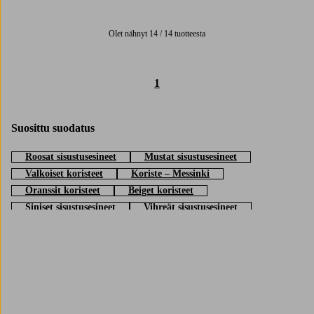
1 väri
Olet nähnyt 14 / 14 tuotteesta
1
Suosittu suodatus
Roosat sisustusesineet
Mustat sisustusesineet
Valkoiset koristeet
Koriste – Messinki
Oranssit koristeet
Beiget koristeet
Siniset sisustusesineet
Vihreät sisustusesineet
Koristeet - Kulta
Violetit koristeet
Trustpilot