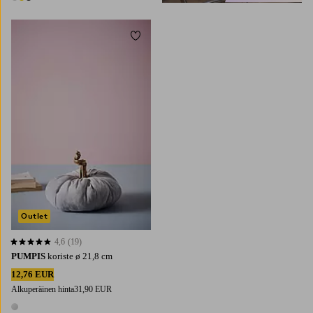
3 värejä
Lisää suosikkeihin
Outlet
4,6
(19)
4,6 perustuen 19 arvosanaan
PUMPIS
koriste ø 21,8 cm
12,76 EUR
Alkuperäinen hinta
31,90 EUR