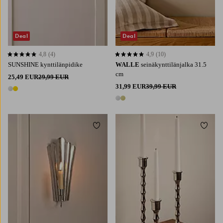
Deal
Deal
4,8
(4)
4,9
(10)
4,8 perustuen 4 arvosanaan
4,9 perustuen 10 arvosanaan
SUNSHINE kynttilänpidike
WALLE
seinäkynttilänjalka 31.5
cm
25,49 EUR
29,99 EUR
31,99 EUR
39,99 EUR
2 värejä
2 värejä
Lisää suosikkeihin
Lisää 