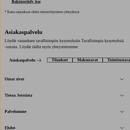
Rekisteröidy itse
* Katso tarjouksen ehdot rekisteröitymisen yhteydessä
Asiakaspalvelu
Löydät vastauksen tavallisimpiin kysymyksiin Tavallisimpia kysymyksiä
-osiosta. Löydät täältä myös yhteystietomme.
Tilaukset
Maksutavat
Toimitustava
Asiakaspalvelu
Omat sivut
Tietoa Jotexista
Palvelumme
Ehdot