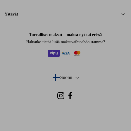
Ystävät
Turvalliset maksut – maksa nyt tai erissä
Haluatko tietää
lisää maksuvaihtoehdoistamme
?
elpy
visa
mastercard
Suomi
- Valitse maa
Instagram
Facebook