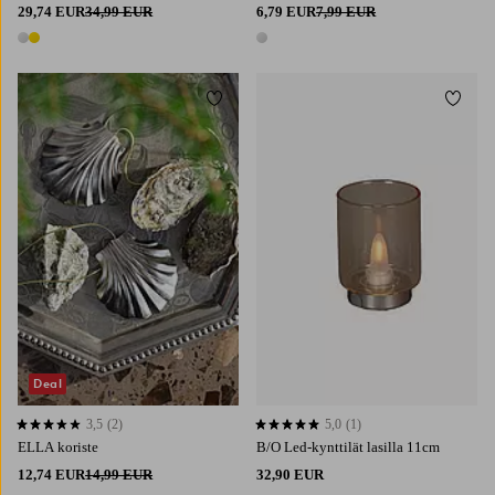
29,74 EUR
34,99 EUR
6,79 EUR
7,99 EUR
2 värejä
1 väri
Lisää suosikkeihin
Lisää 
Deal
3,5
(2)
5,0
(1)
3,5 perustuen 2 arvosanaan
5,0 perustuen 1 arvosanaan
ELLA koriste
B/O Led-kynttilät lasilla 11cm
12,74 EUR
14,99 EUR
32,90 EUR