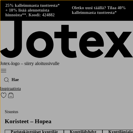
25% kalleimmasta tuotteesta*
Oletko uusi täällä? Tilaa 40%
+ 10% lisää alennetuista
kalleimmasta tuotteesta*
hinnoista**. Koodi: 424882
Jotex-logo – siirry aloitussivulle
Menu
Hae
Inspiraatiota
Siirry merkittyihin suosikkituotteisiin
Siirry ostoskoriin
Sisustus
Koristeet – Hopea
Paristokäyttöiset kynttilät
Kynttilälyhdyt
Kynttilänjala