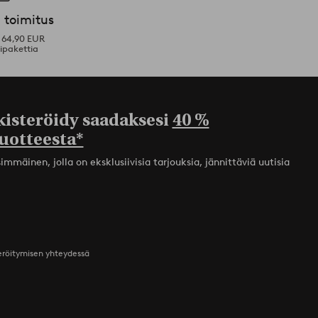
 toimitus
i 64,90 EUR
ipakettia
kisteröidy saadaksesi
40 %
uotteesta*
mmäinen, jolla on eksklusiivisia tarjouksia, jännittäviä uutisia
teröitymisen yhteydessä