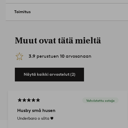
Toimitus
Muut ovat tätä mieltä
3.9
perustuen
10
arvosanaan
Näytä kaikki arvostelut (2)
Vahvistettu ostaja
Husby små husen
Underbara o söta ❤️