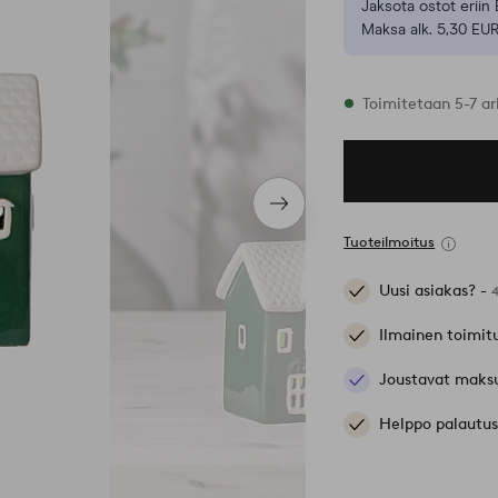
Jaksota ostot eriin 
Maksa alk. 5,30 EUR
Varastossa
Toimitetaan 5-7 ar
Seuraava
tuote
Tuoteilmoitus
Uusi asiakas? -
Ilmainen toimit
Joustavat maks
Helppo palautus