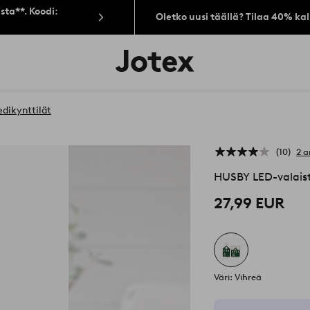
sta**. Koodi:
Oletko uusi täällä? Tilaa 40% ka
Jotex-
logo
–
siirry
aloitussivulle
edikynttilät
10
2 a
HUSBY LED-valais
27,99 EUR
Väri: Vihreä