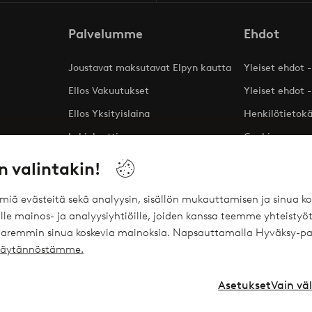
Palvelumme
Ehdot
Joustavat maksutavat Elpyn kautta
Yleiset ehdot -
Ellos Vakuutukset
Yleiset ehdot -
Ellos Yksityislaina
Henkilötietok
Lahjakortti
Cookies
Affiliates
n valintakin!
ömiä evästeitä sekä analyysin, sisällön mukauttamisen ja sinua
le mainos- ja analyysiyhtiöille, joiden kanssa teemme yhteistyöt
 paremmin sinua koskevia mainoksia. Napsauttamalla Hyväksy-pa
ekäytännöstämme.
Asetukset
Vain vä
Instagram
Face
Suomi - Valitse maa