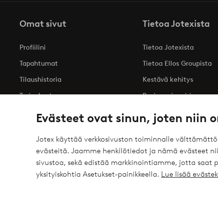
Omat sivut
Tietoa Jotexista
Profiilini
Tietoa Jotexista
Tapahtumat
Tietoa Ellos Groupista
Tilaushistoria
Kestävä kehitys
Tarjoukset
Business inquiries
Saavutettavuusseloste
Evästeet ovat sinun, joten niin o
Jotex käyttää verkkosivuston toiminnalle välttämätt
evästeitä. Jaamme henkilötiedot ja nämä evästeet niil
Turvalliset maksut – maksa nyt tai erissä
sivustoa, sekä edistää markkinointiamme, jotta saat
elpy
Haluatko tietää
lisää maksuvaihtoehdoistamme
?
yksityiskohtia Asetukset-painikkeella.
Lue lisää eväst