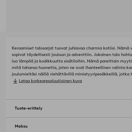
Keraamiset talosarjat tuovat juhlavaa charmia kotiisi. Nämä v
sopivat täydellisesti jouluun ja adventtiin. Jokainen talo hoh
luo lämpöä ja kodikkuutta sisätiloihin. Nämä pareittain myytä
mitä tahansa huonetta, joten ne ovat ihanteellinen valinta ka
joulumieltäsi näillä viehättävillä miniatyyripesäkkeillä, jotka 
lumoa.
Pituus/Syvyys: 7 X Leveys: 19 X Korkeus: 15 cm.
Lataa korkearesoluutioinen kuva
Valonlähteiden lukumäärä: 2 .
Valoväri: lämmin valkoinen.
Toimivat 2 st CR2032-akut. Paristot eivät sisälly toimitukseen
Ajastin: 6 tuntia päällä, 18 tuntia pois päältä, toistuva ajastin.
Tuote-erittely
Maksu