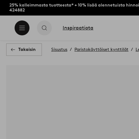
25% kalleimmasta tuotteesta* + 10% lisää alennetuista hinnoi
424882
Inspiraatiota
Takaisin
Sisustus
Paristokäyttöiset kynttilät
L