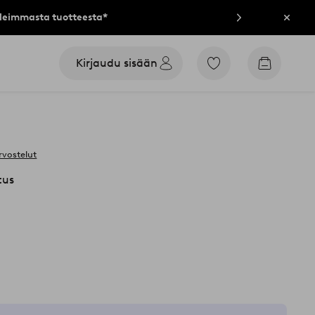
lleimmasta tuotteesta*
Sulje
Kirjaudu sisään
Siirry
Siirry
merkittyihin
ostoskori
suosikkituotteisiin
rvostelut
tus