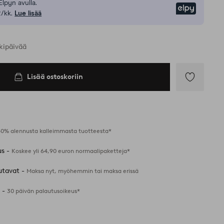
Elpyn avulla.
Elpy
/kk.
Lue lisää
kipäivää
Lisää ostoskoriin
Lisää
suosikkeihin
40% alennusta kalleimmasta tuotteesta*
us -
Koskee yli 64,90 euron normaalipaketteja*
utavat -
Maksa nyt, myöhemmin tai maksa erissä
 -
30 päivän palautusoikeus*