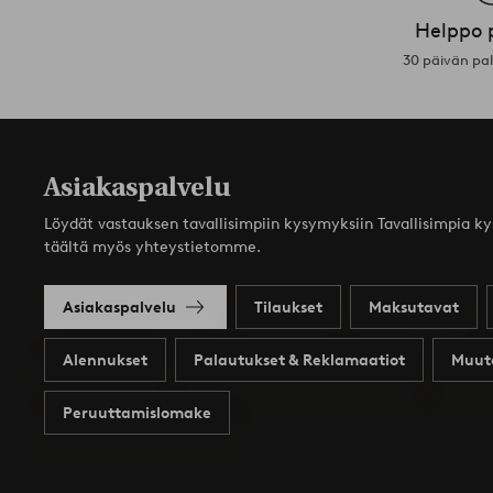
Helppo 
30 päivän pa
Asiakaspalvelu
Löydät vastauksen tavallisimpiin kysymyksiin Tavallisimpia k
täältä myös yhteystietomme.
Asiakaspalvelu
Tilaukset
Maksutavat
Alennukset
Palautukset & Reklamaatiot
Muut
Peruuttamislomake