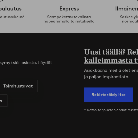
palautus
Express
Ilmainen
lautusoikeus*
Saat pakettisi tavallista
Koskee yl
nopeammalla toimituksella
normaal
Uusi täällä? Re
kalleimmasta t
ysymyksiä -osiosta. Löydät
Asiakkaana meillä olet ensi
ja paljon inspiraatiota.
Toimitustavat
Rekisteröidy itse
a
* Katso tarjouksen ehdot rekis