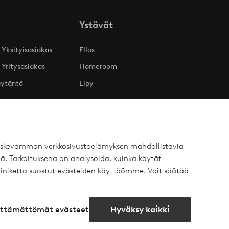
Ystävät
 Yksityisasiakas
Ellos
 Yritysasiakas
Homeroom
äytäntö
Elpy
 koskevamman verkkosivustoelämyksen mahdollistavia
ä. Tarkoituksena on analysoida, kuinka käytät
iniketta suostut evästeiden käyttöömme. Voit säätää
lttämättömät evästeet
Hyväksy kaikki
book
Avaa
chat-