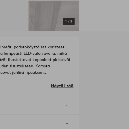
1
/
2
ihreät, paristokäyttöiset koristeet
taa lempeästi LED-valon avulla, mikä
vät ihastuttavat kappaleet piristävät
uden sisustukseen. Korosta
tuovat juhliisi ripauksen
Näytä lisää
.
Tuotenumero: 2073241-01-0