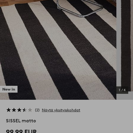
New in
1
/
4
2
Näytä yksityiskohdat
SISSEL matto
99,99 EUR