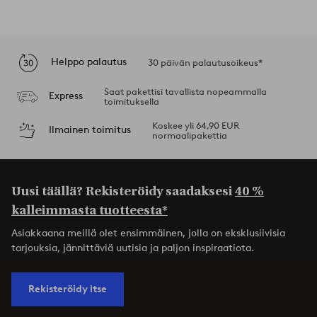
Helppo palautus
30 päivän palautusoikeus*
Saat pakettisi tavallista nopeammalla
Express
toimituksella
Koskee yli 64,90 EUR
Ilmainen toimitus
normaalipakettia
Uusi täällä? Rekisteröidy saadaksesi
40 %
kalleimmasta tuotteesta*
Asiakkaana meillä olet ensimmäinen, jolla on eksklusiivisia
tarjouksia, jännittäviä uutisia ja paljon inspiraatiota.
Rekisteröidy itse