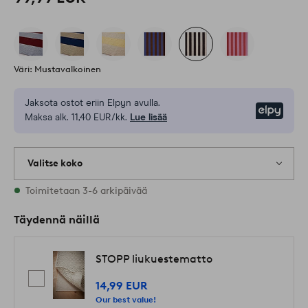
Väri: Mustavalkoinen
Jaksota ostot eriin Elpyn avulla.
Elpy
Maksa alk. 11,40 EUR/kk.
Lue lisää
Valitse koko
Varastossa on kaikkia kokoja
Toimitetaan 3-6 arkipäivää
Täydennä näillä
STOPP liukuestematto
14,99 EUR
Our best value!