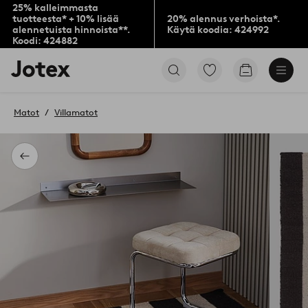
25% kalleimmasta
tuotteesta* + 10% lisää
20% alennus verhoista*.
alennetuista hinnoista**.
Käytä koodia: 424992
Koodi: 424882
Jotex-
Siirry
Siirry
logo
merkittyihin
ostoskoriin
–
suosikkituotteisiin
siirry
Matot
Villamatot
aloitussivulle
Takaisin