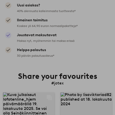
Uusi asiakas?
40% alennusta kalleimmasta tuotteesta*
Ilmainen toimitus
Koskee yli 64,90 euron normaalipaketteja*
Joustavat maksutavat
Maksa nyt, myöhemmin tai maksa erissä
Helppo palautus
30 päivän palautusoikeus*
Share your favourites
#jotex