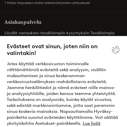
* Katso tarjouksen ehdot rekisteröitymisen yhteydessä
Asiakaspalvelu
Löydät vastauksen tavallisimpiin kysymyksiin Tavallisimpia
kysymyksiä -osiosta. Löydät täältä myös yhteystietomme.
Evästeet ovat sinun, joten niin on
valintakin!
Asiakaspalvelu
Tilaukset
Maksutavat
T
Jotex käyttää verkkosivuston toiminnalle
välttämättömiä evästeitä sekä analyysin, sisällön
mukauttamisen ja sinua koskevamman
Omat sivut
verkkosivustoelämyksen mahdollistavia evästeitä.
Jaamme henkilötiedot ja nämä evästeet niille mainos-
Tietoa Jotexista
ja analyysiyhtiöille, joiden kanssa teemme yhteistyötä.
Tarkoituksena on analysoida, kuinka käytät sivustoa,
sekä edistää markkinointiamme, jotta saat paremmin
Palvelumme
sinua koskevia mainoksia. Napsauttamalla Hyväksy-
painiketta suostut evästeiden käyttöömme. Voit säätää
yksityiskohtia Asetukset-painikkeella.
Lue lisää
Ehdot