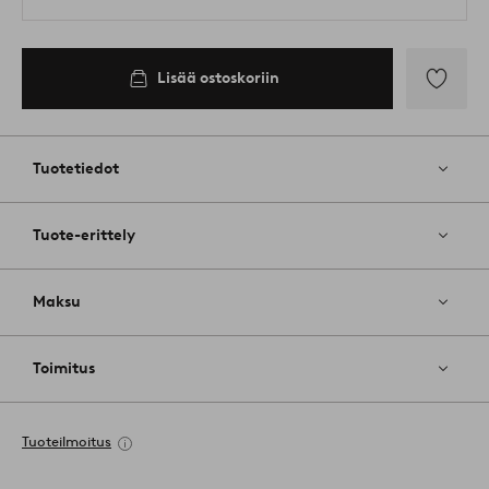
Lisää ostoskoriin
Lisää
suosikkeih
Tuotetiedot
Tuote-erittely
Maksu
Toimitus
Tuoteilmoitus