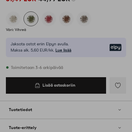
Väri: Vihreä
Jaksota ostot eriin Elpyn avulla.
Elpy
Maksa alk. 5,60 EUR/kk.
Lue lisää
Varastossa
Toimitetaan 3-6 arkipäivää
Lisää ostoskoriin
Lisää
suosikkeih
Tuotetiedot
Tuote-erittely