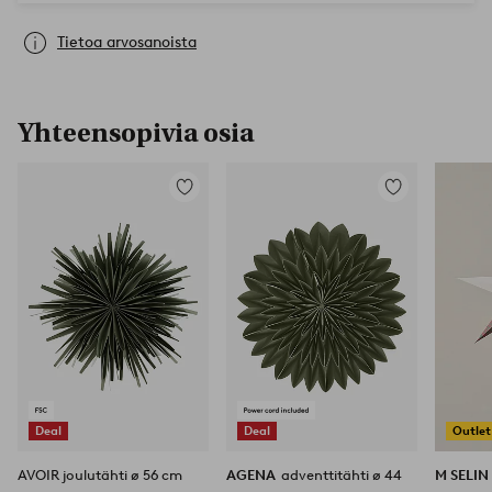
Tietoa arvosanoista
Yhteensopivia osia
Lisää
Lisää
suosikkeihin
suosikkeihin
Deal
Deal
Outlet
AVOIR joulutähti ø 56 cm
AGENA
adventtitähti ø 44
M SELI