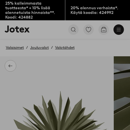
25% kalleimmasta
tuotteesta* + 10% lisää
20% alennus verhoista*.
alennetuista hinnoista**.
Käytä koodia: 424992
Koodi: 424882
Jotex-
Siirry
Siirry
logo
merkittyihin
ostoskoriin
–
suosikkituotteisiin
siirry
Valaisimet
Jouluvalot
Valotähdet
aloitussivulle
Takaisin