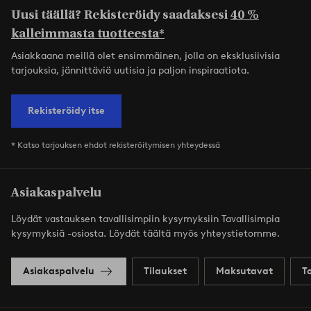
Uusi täällä? Rekisteröidy saadaksesi
40 %
kalleimmasta tuotteesta*
Asiakkaana meillä olet ensimmäinen, jolla on eksklusiivisia
tarjouksia, jännittäviä uutisia ja paljon inspiraatiota.
Rekisteröidy itse
* Katso tarjouksen ehdot rekisteröitymisen yhteydessä
Asiakaspalvelu
Löydät vastauksen tavallisimpiin kysymyksiin Tavallisimpia
kysymyksiä -osiosta. Löydät täältä myös yhteystietomme.
Asiakaspalvelu
Tilaukset
Maksutavat
T