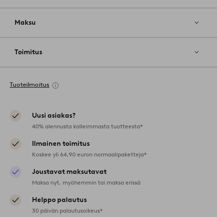
Maksu
Toimitus
Tuoteilmoitus
Uusi asiakas?
40% alennusta kalleimmasta tuotteesta*
Ilmainen toimitus
Koskee yli 64,90 euron normaalipaketteja*
Joustavat maksutavat
Maksa nyt, myöhemmin tai maksa erissä
Helppo palautus
30 päivän palautusoikeus*