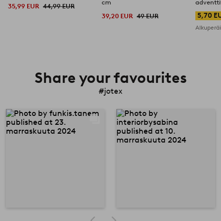
cm
adventti
35,99 EUR
44,99 EUR
5,70 E
39,20 EUR
49 EUR
Alkuperä
Share your favourites
#jotex