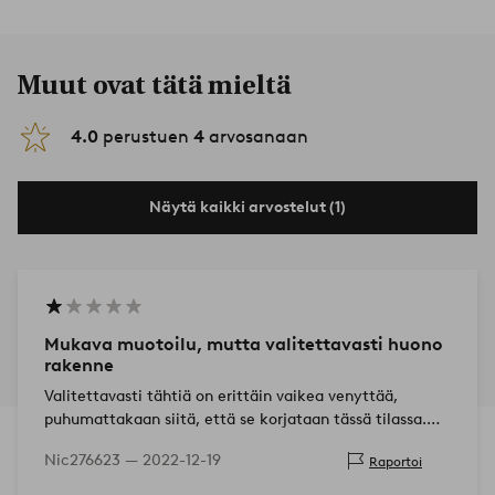
Muut ovat tätä mieltä
4.0
perustuen
4
arvosanaan
Näytä kaikki arvostelut (1)
Mukava muotoilu, mutta valitettavasti huono
rakenne
Valitettavasti tähtiä on erittäin vaikea venyttää,
puhumattakaan siitä, että se korjataan tässä tilassa.
Velcro-kiinnitysmenetelmä ei valitettavasti…
Nic276623 —
2022-12-19
Raportoi