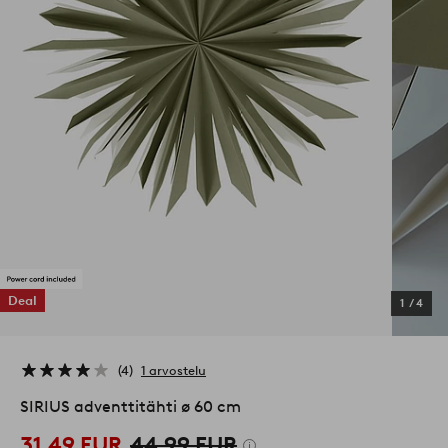
Deal
1
/
4
4
1 arvostelu
SIRIUS adventtitähti ø 60 cm
31,49 EUR
44,99 EUR