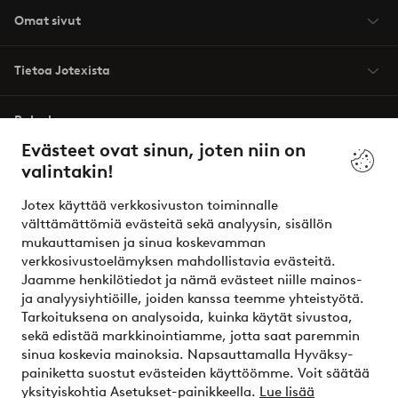
Omat sivut
Tietoa Jotexista
Palvelumme
Evästeet ovat sinun, joten niin on
valintakin!
Ehdot
Jotex käyttää verkkosivuston toiminnalle
Ystävät
välttämättömiä evästeitä sekä analyysin, sisällön
mukauttamisen ja sinua koskevamman
verkkosivustoelämyksen mahdollistavia evästeitä.
Jaamme henkilötiedot ja nämä evästeet niille mainos-
Turvalliset maksut – maksa nyt tai erissä
ja analyysiyhtiöille, joiden kanssa teemme yhteistyötä.
Tarkoituksena on analysoida, kuinka käytät sivustoa,
Haluatko tietää
lisää maksuvaihtoehdoistamme
?
sekä edistää markkinointiamme, jotta saat paremmin
elpy
sinua koskevia mainoksia. Napsauttamalla Hyväksy-
painiketta suostut evästeiden käyttöömme. Voit säätää
yksityiskohtia Asetukset-painikkeella.
Lue lisää