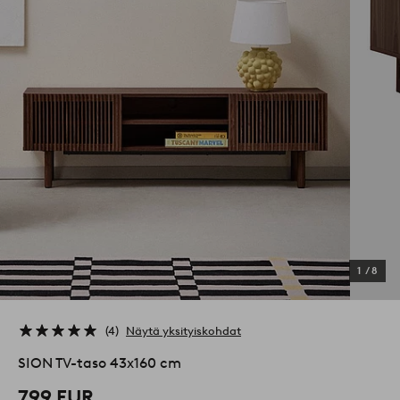
1
/
8
4
Näytä yksityiskohdat
SION TV-taso 43x160 cm
799 EUR