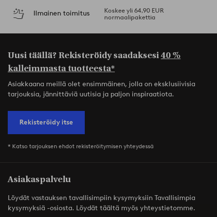
Koskee yli 64,90 EUR
Ilmainen toimitus
normaalipakettia
Uusi täällä? Rekisteröidy saadaksesi
40 %
kalleimmasta tuotteesta*
Asiakkaana meillä olet ensimmäinen, jolla on eksklusiivisia
tarjouksia, jännittäviä uutisia ja paljon inspiraatiota.
Rekisteröidy itse
* Katso tarjouksen ehdot rekisteröitymisen yhteydessä
Asiakaspalvelu
Löydät vastauksen tavallisimpiin kysymyksiin Tavallisimpia
kysymyksiä -osiosta. Löydät täältä myös yhteystietomme.