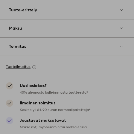
Tuote-erittely
Maksu
Toimitus
Tuoteilmoitus
Uusi asiakas?
40% alennusta kalleimmasta tuotteesta*
Ilmainen toimitus
Koskee yli 64,90 euron normaalipaketteja*
Joustavat maksutavat
Maksa nyt, myöhemmin tai maksa erissä