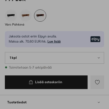
Väri: Pähkinä
Jaksota ostot eriin Elpyn avulla.
Elpy
Maksa alk. 70,60 EUR/kk.
Lue lisää
1 kpl
Varastossa
Toimitetaan 5-7 arkipäivää
Lisää ostoskoriin
Lisää
suosikkeih
Tuotetiedot