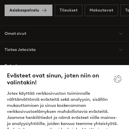
Asiakaspalvelu
Tilaukset
Maksutavat
T
Omat sivut
Tietoa Jotexista
Palvelumme
Evästeet ovat sinun, joten niin on
valintakin!
Ehdot
Jotex käyttää verkkosivuston toiminnalle
Ystävät
välttämättömiä evästeitä sekä analyysin, sisällön
mukauttamisen ja sinua koskevamman
verkkosivustoelämyksen mahdollistavia evästeitä.
Jaamme henkilötiedot ja nämä evästeet niille mainos-
Turvalliset maksut – maksa nyt tai erissä
ja analyysiyhtiöille, joiden kanssa teemme yhteistyötä.