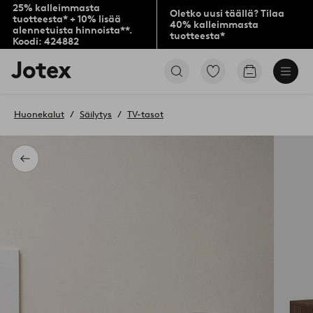
25% kalleimmasta
Oletko uusi täällä? Tilaa
tuotteesta* + 10% lisää
40% kalleimmasta
alennetuista hinnoista**.
tuotteesta*
Koodi: 424882
Jotex-
Siirry
Siirry
logo
merkittyihin
ostoskoriin
–
suosikkituotteisiin
siirry
Huonekalut
Säilytys
TV-tasot
aloitussivulle
Takaisin