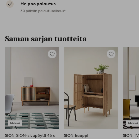
Helppo palautus
30 päivän palautusoikeus*
Saman sarjan tuotteita
Lisää
Lisää
suosikkeihin
suosikkeihin
SION
SION-sivupöytä 45 x
SION
kaappi
SION
TV