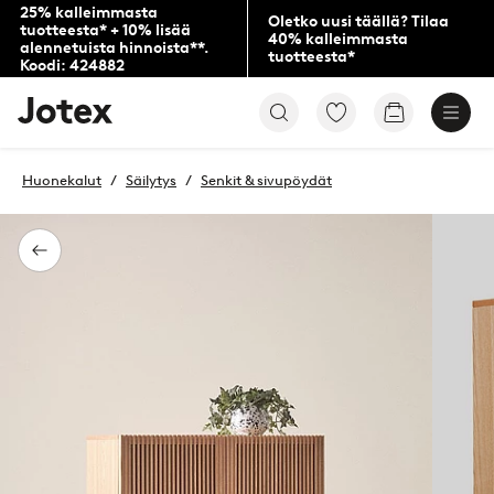
25% kalleimmasta
Oletko uusi täällä? Tilaa
tuotteesta* + 10% lisää
40% kalleimmasta
alennetuista hinnoista**.
tuotteesta*
Koodi: 424882
Jotex-
Siirry
Siirry
logo
merkittyihin
ostoskoriin
–
suosikkituotteisiin
siirry
Huonekalut
Säilytys
Senkit & sivupöydät
aloitussivulle
Takaisin