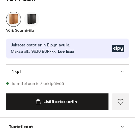
Väri: Saarniviilu
Jaksota ostot eriin Elpyn avulla.
Elpy
Maksa alk. 96,10 EUR/kk.
Lue lisää
1 kpl
Varastossa
Toimitetaan 5-7 arkipäivää
Lisää ostoskoriin
Lisää
suosik
Tuotetiedot