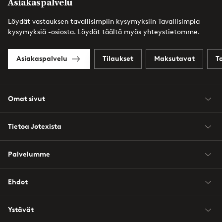
Asiakaspalvelu
Löydät vastauksen tavallisimpiin kysymyksiin Tavallisimpia
kysymyksiä -osiosta. Löydät täältä myös yhteystietomme.
Asiakaspalvelu
Tilaukset
Maksutavat
T
Omat sivut
Tietoa Jotexista
Palvelumme
Ehdot
Ystävät