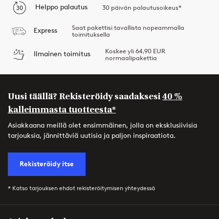
Helppo palautus
30 päivän palautusoikeus*
Saat pakettisi tavallista nopeammalla
Express
toimituksella
Koskee yli 64,90 EUR
Ilmainen toimitus
normaalipakettia
Uusi täällä? Rekisteröidy saadaksesi
40 %
kalleimmasta tuotteesta*
Asiakkaana meillä olet ensimmäinen, jolla on eksklusiivisia
tarjouksia, jännittäviä uutisia ja paljon inspiraatiota.
Rekisteröidy itse
* Katso tarjouksen ehdot rekisteröitymisen yhteydessä