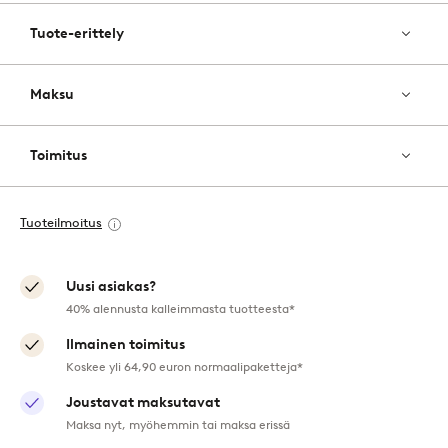
Tuote-erittely
Maksu
Toimitus
Tuoteilmoitus
Uusi asiakas?
40% alennusta kalleimmasta tuotteesta*
Ilmainen toimitus
Koskee yli 64,90 euron normaalipaketteja*
Joustavat maksutavat
Maksa nyt, myöhemmin tai maksa erissä