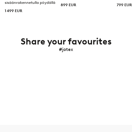
sisäänrakennetulla pöydällä
899 EUR
799 EUR
1 499 EUR
Share your favourites
#jotex