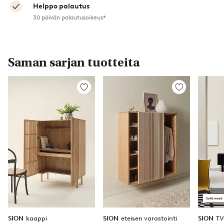
Helppo palautus
30 päivän palautusoikeus*
Saman sarjan tuotteita
Lisää
Lisää
suosikkeihin
suosikkeihin
SION
kaappi
SION
eteisen varastointi
SION
TV