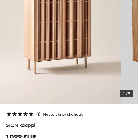
1
/
9
1
Näytä yksityiskohdat
SION kaappi
1 099 EUR