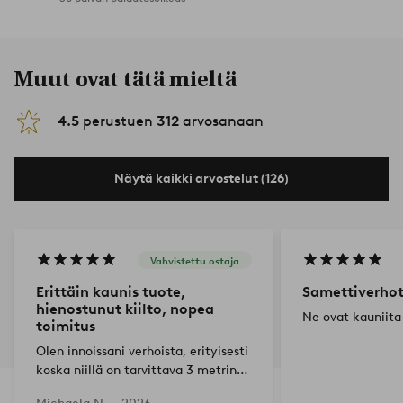
Muut ovat tätä mieltä
4.5
perustuen
312
arvosanaan
Näytä kaikki arvostelut (126)
Vahvistettu ostaja
Erittäin kaunis tuote,
Samettiverho
hienostunut kiilto, nopea
Ne ovat kauniita
toimitus
Olen innoissani verhoista, erityisesti
koska niillä on tarvittava 3 metrin
pituus ja ne näyttävät lisäksi