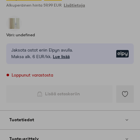
Alkuperäinen hinta
59,99 EUR
Lisätietoja
Väri: undefined
Jaksota ostot eriin Elpyn avulla.
Elpy
Maksa alk. 6 EUR/kk.
Lue lisää
Loppunut varastosta
Lisää ostoskoriin
Lisää
suosikkeih
Tuotetiedot
Tuote-erittely