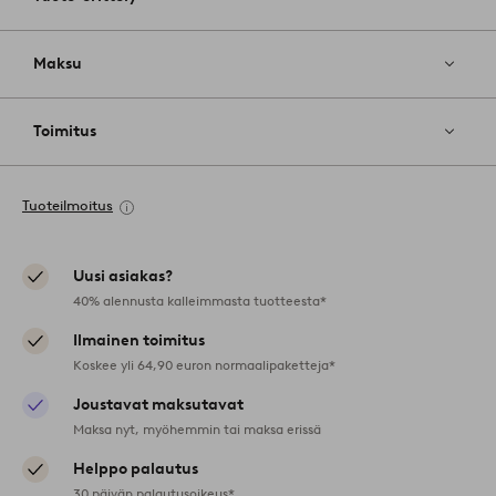
Maksu
Toimitus
Tuoteilmoitus
Uusi asiakas?
40% alennusta kalleimmasta tuotteesta*
Ilmainen toimitus
Koskee yli 64,90 euron normaalipaketteja*
Joustavat maksutavat
Maksa nyt, myöhemmin tai maksa erissä
Helppo palautus
30 päivän palautusoikeus*