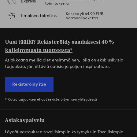
Express
toimituksella
Koskee yli 64,90 EUR
Ilmainen toimitus
normaalipakettia
Uusi täällä? Rekisteröidy saadaksesi
40 %
kalleimmasta tuotteesta*
Asiakkaana meillä olet ensimmäinen, jolla on eksklusiivisia
tarjouksia, jännittäviä uutisia ja paljon inspiraatiota.
Rekisteröidy itse
* Katso tarjouksen ehdot rekisteröitymisen yhteydessä
Asiakaspalvelu
Löydät vastauksen tavallisimpiin kysymyksiin Tavallisimpia