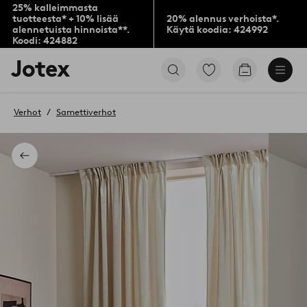
25% kalleimmasta
tuotteesta* + 10% lisää
20% alennus verhoista*.
alennetuista hinnoista**.
Käytä koodia: 424992
Koodi: 424882
Jotex-
Siirry
Siirry
logo
merkittyihin
ostoskoriin
–
suosikkituotteisiin
siirry
Verhot
Samettiverhot
aloitussivulle
Takaisin