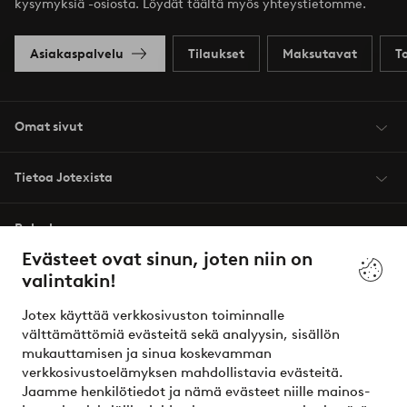
kysymyksiä -osiosta. Löydät täältä myös yhteystietomme.
Asiakaspalvelu
Tilaukset
Maksutavat
T
Omat sivut
Tietoa Jotexista
Palvelumme
Evästeet ovat sinun, joten niin on
valintakin!
Ehdot
Jotex käyttää verkkosivuston toiminnalle
Ystävät
välttämättömiä evästeitä sekä analyysin, sisällön
mukauttamisen ja sinua koskevamman
verkkosivustoelämyksen mahdollistavia evästeitä.
Jaamme henkilötiedot ja nämä evästeet niille mainos-