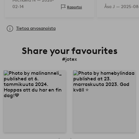
Michaela N —
2026-
upealta.
02-14
Åsa J —
2025-08
Raportoi
Tietoa arvosanoista
Share your favourites
#jotex