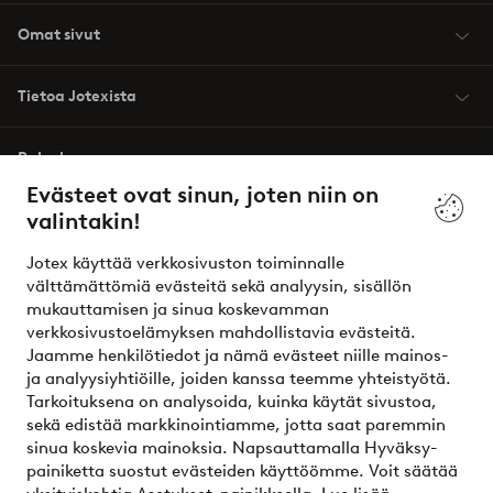
Omat sivut
Tietoa Jotexista
Palvelumme
Evästeet ovat sinun, joten niin on
valintakin!
Ehdot
Jotex käyttää verkkosivuston toiminnalle
Ystävät
välttämättömiä evästeitä sekä analyysin, sisällön
mukauttamisen ja sinua koskevamman
verkkosivustoelämyksen mahdollistavia evästeitä.
Jaamme henkilötiedot ja nämä evästeet niille mainos-
Turvalliset maksut – maksa nyt tai erissä
ja analyysiyhtiöille, joiden kanssa teemme yhteistyötä.
Tarkoituksena on analysoida, kuinka käytät sivustoa,
Haluatko tietää
lisää maksuvaihtoehdoistamme
?
sekä edistää markkinointiamme, jotta saat paremmin
elpy
sinua koskevia mainoksia. Napsauttamalla Hyväksy-
painiketta suostut evästeiden käyttöömme. Voit säätää