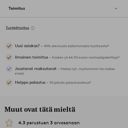
Toimitus
Tuoteilmoitus
Uusi asiakas? -
40% alennusta kalleimmasta tuotteesta*
Ilmainen toimitus -
Koskee yli 64,90 euron normaalipaketteja*
Joustavat maksutavat -
Maksa nyt, myöhemmin tai maksa
erissä
Helppo palautus -
30 päivän palautusoikeus*
Muut ovat tätä mieltä
4.3
perustuen
3
arvosanaan