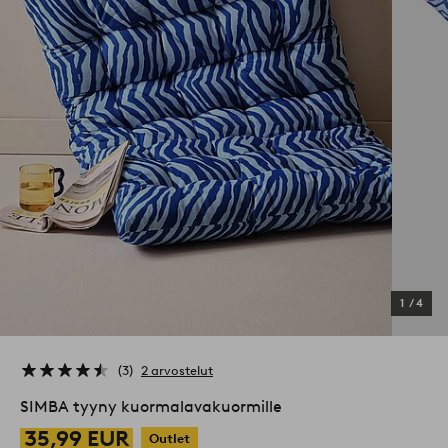
1
/
4
3
2 arvostelut
SIMBA tyyny kuormalavakuormille
35,99 EUR
Outlet