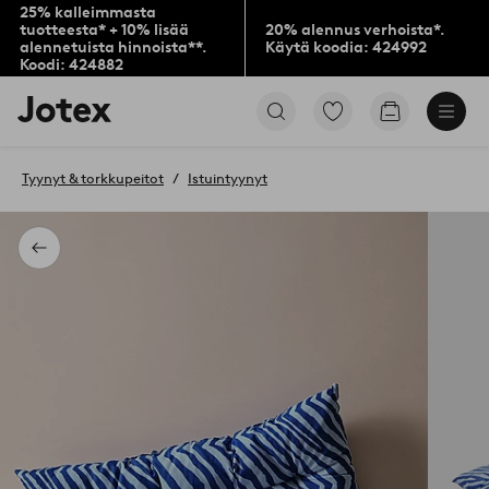
25% kalleimmasta
tuotteesta* + 10% lisää
20% alennus verhoista*.
alennetuista hinnoista**.
Käytä koodia: 424992
Koodi: 424882
Jotex-
Siirry
Siirry
logo
merkittyihin
ostoskoriin
–
suosikkituotteisiin
siirry
Tyynyt & torkkupeitot
Istuintyynyt
aloitussivulle
Takaisin