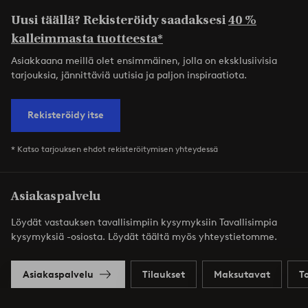
Uusi täällä? Rekisteröidy saadaksesi
40 %
kalleimmasta tuotteesta*
Asiakkaana meillä olet ensimmäinen, jolla on eksklusiivisia
tarjouksia, jännittäviä uutisia ja paljon inspiraatiota.
Rekisteröidy itse
* Katso tarjouksen ehdot rekisteröitymisen yhteydessä
Asiakaspalvelu
Löydät vastauksen tavallisimpiin kysymyksiin Tavallisimpia
kysymyksiä -osiosta. Löydät täältä myös yhteystietomme.
Asiakaspalvelu
Tilaukset
Maksutavat
T