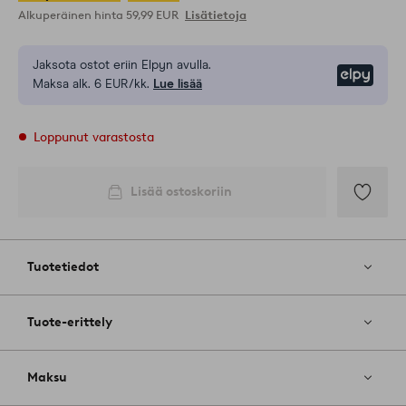
Alkuperäinen hinta
59,99 EUR
Lisätietoja
Jaksota ostot eriin Elpyn avulla.
Elpy
Maksa alk. 6 EUR/kk.
Lue lisää
Loppunut varastosta
Lisää ostoskoriin
Lisää
suosikkeih
Tuotetiedot
Tuote-erittely
Maksu