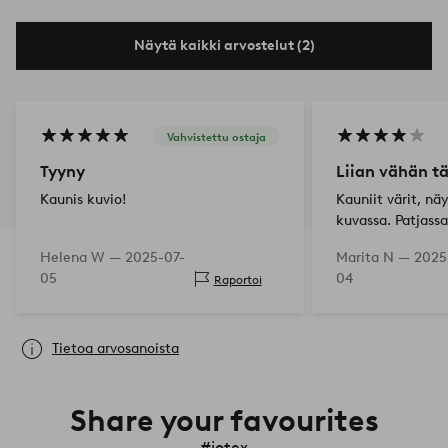
Näytä kaikki arvostelut (2)
Vahvistettu ostaja
Tyyny
Liian vähän tä
Kaunis kuvio!
Kauniit värit, nä
kuvassa. Patjassa 
enemmän täytettä
Helena W —
2025-07-
Marita N —
2025
pehmeä istua (s
05
04
Raportoi
vähennykseen). Po
patjassa…
Tietoa arvosanoista
Share your favourites
#jotex