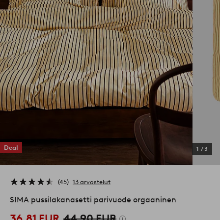
Deal
1
/
3
45
13 arvostelut
SIMA pussilakanasetti parivuode orgaaninen
36,81 EUR
44,90 EUR