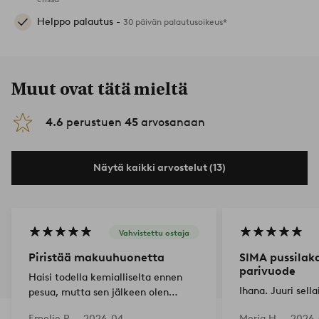
Helppo palautus -
30 päivän palautusoikeus*
Muut ovat tätä mieltä
4.6
perustuen
45
arvosanaan
Näytä kaikki arvostelut (13)
Vahvistettu ostaja
Piristää makuuhuonetta
SIMA pussilak
parivuode
Haisi todella kemialliselta ennen
Ihana. Juuri sell
pesua, mutta sen jälkeen olen
tyytyväinen
Emelie P —
2026-04-
Merja H —
2026-