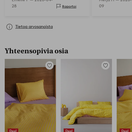
28
09
Raportoi
Tietoa arvosanoista
Yhteensopivia osia
Lisää
Lisää
suosikkeihin
suosikkeihin
Deal
Deal
Deal