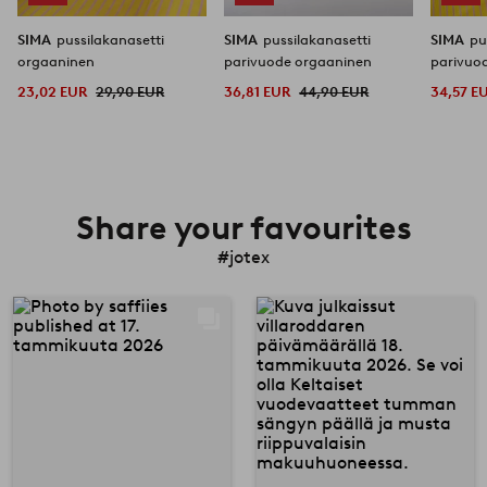
SIMA
pussilakanasetti
SIMA
pussilakanasetti
SIMA
pu
orgaaninen
parivuode orgaaninen
parivuo
23,02 EUR
29,90 EUR
36,81 EUR
44,90 EUR
34,57 E
Share your favourites
#jotex