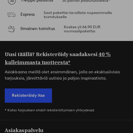
Helppo palautus
30 päivän palautusoikeus*
Saat pakettisi tavallista nopeammalla
Express
toimituksella
Koskee yli 64,90 EUR
Ilmainen toimitus
normaalipakettia
Uusi täällä? Rekisteröidy saadaksesi
40 %
kalleimmasta tuotteesta*
Asiakkaana meillä olet ensimmäinen, jolla on eksklusiivisia
tarjouksia, jännittäviä uutisia ja paljon inspiraatiota.
Rekisteröidy itse
* Katso tarjouksen ehdot rekisteröitymisen yhteydessä
Asiakaspalvelu