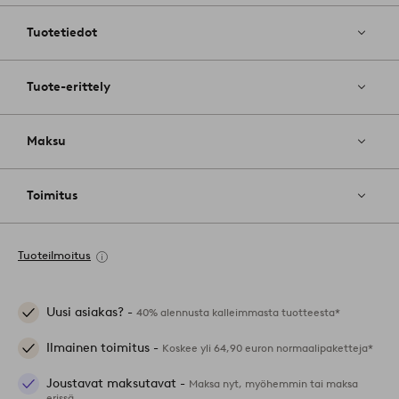
suosikkeihin
Tuotetiedot
Tuote-erittely
Maksu
Toimitus
Tuoteilmoitus
Uusi asiakas? -
40% alennusta kalleimmasta tuotteesta*
Ilmainen toimitus -
Koskee yli 64,90 euron normaalipaketteja*
Joustavat maksutavat -
Maksa nyt, myöhemmin tai maksa
erissä