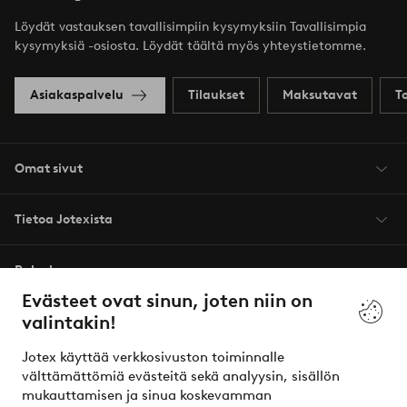
Löydät vastauksen tavallisimpiin kysymyksiin Tavallisimpia
kysymyksiä -osiosta. Löydät täältä myös yhteystietomme.
Asiakaspalvelu
Tilaukset
Maksutavat
T
Omat sivut
Tietoa Jotexista
Palvelumme
Evästeet ovat sinun, joten niin on
valintakin!
Ehdot
Jotex käyttää verkkosivuston toiminnalle
Ystävät
välttämättömiä evästeitä sekä analyysin, sisällön
mukauttamisen ja sinua koskevamman