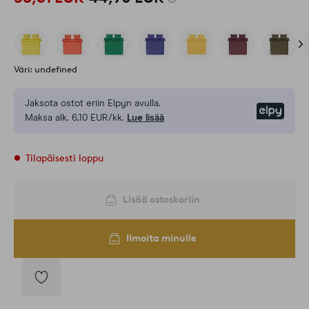
Väri: undefined
Jaksota ostot eriin Elpyn avulla.
Elpy
Maksa alk. 6,10 EUR/kk.
Lue lisää
Tilapäisesti loppu
Lisää ostoskoriin
Ilmoita minulle
Lisää