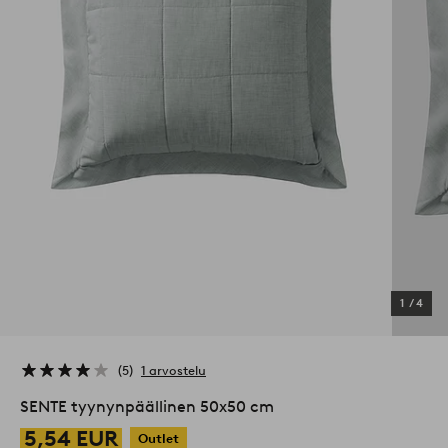
1
/
4
5
1 arvostelu
SENTE tyynynpäällinen 50x50 cm
5,54 EUR
Outlet