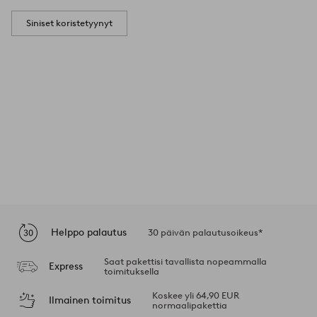
Siniset koristetyynyt
Helppo palautus
30 päivän palautusoikeus*
Saat pakettisi tavallista nopeammalla
Express
toimituksella
Koskee yli 64,90 EUR
Ilmainen toimitus
normaalipakettia