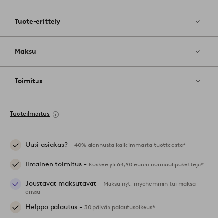
Tuote-erittely
Maksu
Toimitus
Tuoteilmoitus
Uusi asiakas? -
40% alennusta kalleimmasta tuotteesta*
Ilmainen toimitus -
Koskee yli 64,90 euron normaalipaketteja*
Joustavat maksutavat -
Maksa nyt, myöhemmin tai maksa
erissä
Helppo palautus -
30 päivän palautusoikeus*