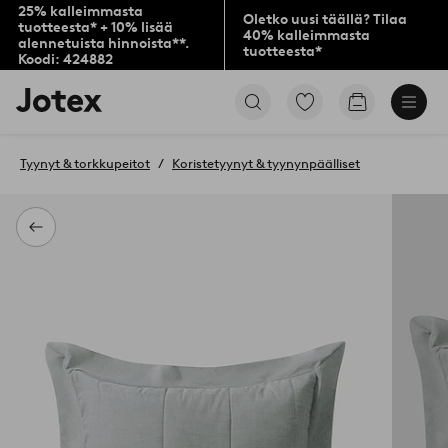
25% kalleimmasta
Oletko uusi täällä? Tilaa
tuotteesta* + 10% lisää
40% kalleimmasta
alennetuista hinnoista**.
tuotteesta*
Koodi: 424882
Jotex-
Siirry
Siirry
logo
merkittyihin
ostoskoriin
–
suosikkituotteisiin
siirry
Tyynyt & torkkupeitot
Koristetyynyt & tyynynpäälliset
aloitussivulle
Takaisin