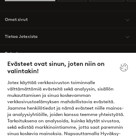
Omat sivut
Tietoa Jotexista
Palvelumme
Evästeet ovat sinun, joten niin on
valintakin!
Ehdot
Jotex käyttää verkkosivuston toiminnalle
Ystävät
välttämättömiä evästeitä sekä analyysin, sisällön
mukauttamisen ja sinua koskevamman
verkkosivustoelämyksen mahdollistavia evästeitä.
Jaamme henkilötiedot ja nämä evästeet niille mainos-
Turvalliset maksut – maksa nyt tai erissä
ja analyysiyhtiöille, joiden kanssa teemme yhteistyötä.
Tarkoituksena on analysoida, kuinka käytät sivustoa,
Haluatko tietää
lisää maksuvaihtoehdoistamme
?
sekä edistää markkinointiamme, jotta saat paremmin
elpy
sinua koskevia mainoksia. Napsauttamalla Hyväksy-