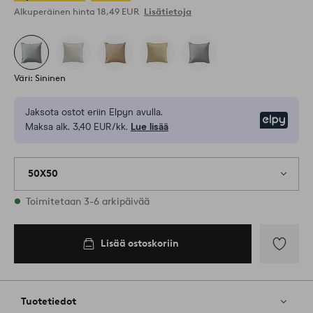
Alkuperäinen hinta
18,49 EUR
Lisätietoja
Väri: Sininen
Jaksota ostot eriin Elpyn avulla.
Elpy
Maksa alk. 3,40 EUR/kk.
Lue lisää
50X50
Varastossa
Toimitetaan 3-6 arkipäivää
Lisää ostoskoriin
Lisää
ostoskoriin
Lisää
suosikkeih
Tuotetiedot