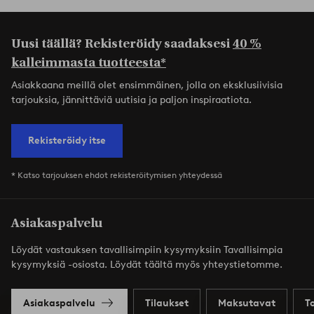
Uusi täällä? Rekisteröidy saadaksesi
40 %
kalleimmasta tuotteesta*
Asiakkaana meillä olet ensimmäinen, jolla on eksklusiivisia
tarjouksia, jännittäviä uutisia ja paljon inspiraatiota.
Rekisteröidy itse
* Katso tarjouksen ehdot rekisteröitymisen yhteydessä
Asiakaspalvelu
Löydät vastauksen tavallisimpiin kysymyksiin Tavallisimpia
kysymyksiä -osiosta. Löydät täältä myös yhteystietomme.
Asiakaspalvelu
Tilaukset
Maksutavat
T