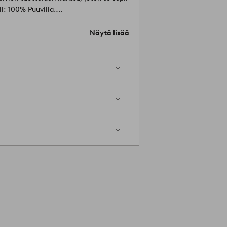
Materiaali: 100% Puuvilla.
Näytä lisää
mmöllä. Silitys korkealla lämpötilalla
ntään 5%.
Tuotenumero: 2174054-01