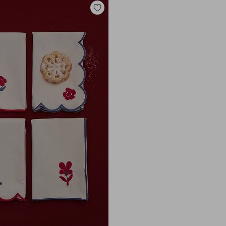
Lisää
suosikkeihin