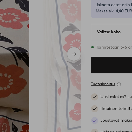
Jaksota ostot eriin 
Maksa alk. 4,40 EUR
Valitse koko
1 varastossa oleva
Toimitetaan 3-6 a
Seuraava
tuote
Tuoteilmoitus
Uusi asiakas? -
Ilmainen toimit
Joustavat maks