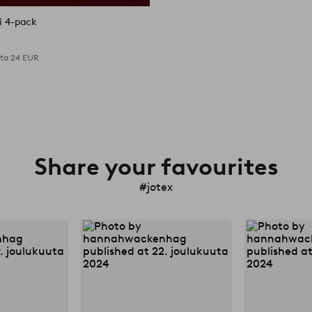
i 4-pack
nta
24 EUR
Share your favourites
#jotex