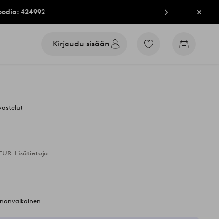
oodia: 424992
Sulje
Kirjaudu sisään
Siirry
Siirry
merkittyihin
ostoskori
suosikkituotteisiin
vostelut
 EUR
Lisätietoja
nnonvalkoinen