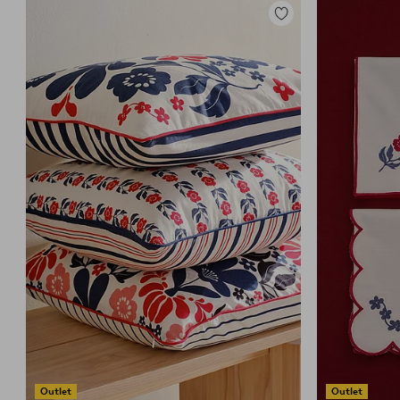
Lisää
suosikkeihin
Outlet
Outlet