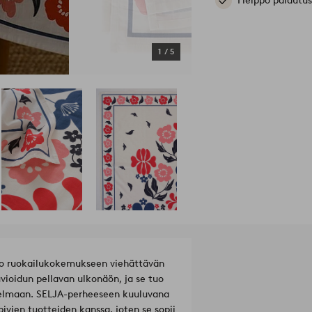
Helppo palautus
1
/
5
tuo ruokailukokemukseen viehättävän
vioidun pellavan ulkonäön, ja se tuo
telmaan. SELJA-perheeseen kuuluvana
vien tuotteiden kanssa, joten se sopii