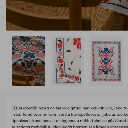
SELJA-pöytäliinassa on hieno digitaalinen kukkakuvio, joka 
lisän. Tämä teos on valmistettu kuviopellavasta, joka antaa ku
ripauksen skandinaavista eleganssia mihin tahansa pöytäase
se tarjoaa mahdollisuuden luoda harmonisen ilmeen yhteensopi