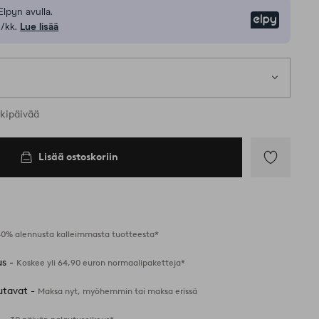
Elpyn avulla.
Elpy
/kk.
Lue lisää
t koot
rkipäivää
Lisää ostoskoriin
Lisää
suosikkeihin
40% alennusta kalleimmasta tuotteesta*
us -
Koskee yli 64,90 euron normaalipaketteja*
utavat -
Maksa nyt, myöhemmin tai maksa erissä