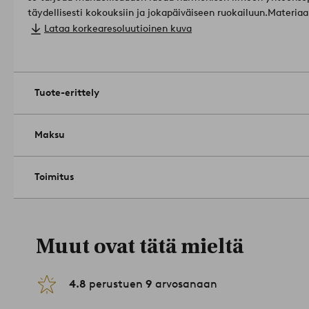
täydellisesti kokouksiin ja jokapäiväiseen ruokailuun.
Leveys: 145 cm. Valitse pituus tilattaessa.
Lataa korkearesoluutioinen kuva
Askartelutekniikka: painettu.
Määrä pakkauksessa: 1.
Konepesu 60°:ssa. Rumpukuivaa keskilä
(max 200ºC). Kuivapesu (vain öljyliuotinkäyttö). Kutistuu eni
Tuote-erittely
Maksu
Toimitus
Muut ovat tätä mieltä
4.8
perustuen
9
arvosanaan