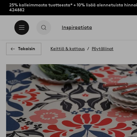
25% kalleimmasta tuotteesta* + 10% lisää alennetuista hinnoi
424882
Inspiraatiota
Takaisin
Keittiö & kattaus
Pöytäliinat