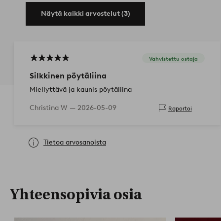
Näytä kaikki arvostelut (3)
Vahvistettu ostaja
Silkkinen pöytäliina
Miellyttävä ja kaunis pöytäliina
Christina W —
2026-05-09
Raportoi
Tietoa arvosanoista
Yhteensopivia osia