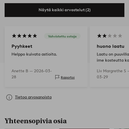
Näytä kaikki arvostelut (2)
Vahvistettu ostaja
Pyyhkeet
huono laatu
Helppo kuivata astioita.
Laatu on puuvilla
ime kosteutta ko
paljon pesussa.
Anette B —
2026-03-
Liv Margrethe S
28
03-29
Raportoi
Tietoa arvosanoista
Yhteensopivia osia