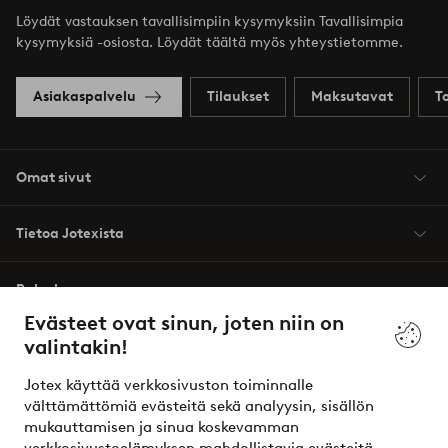
Löydät vastauksen tavallisimpiin kysymyksiin Tavallisimpia
kysymyksiä -osiosta. Löydät täältä myös yhteystietomme.
Asiakaspalvelu
Tilaukset
Maksutavat
T
Omat sivut
Tietoa Jotexista
Palvelumme
Evästeet ovat sinun, joten niin on
valintakin!
Ehdot
Jotex käyttää verkkosivuston toiminnalle
Ystävät
välttämättömiä evästeitä sekä analyysin, sisällön
mukauttamisen ja sinua koskevamman