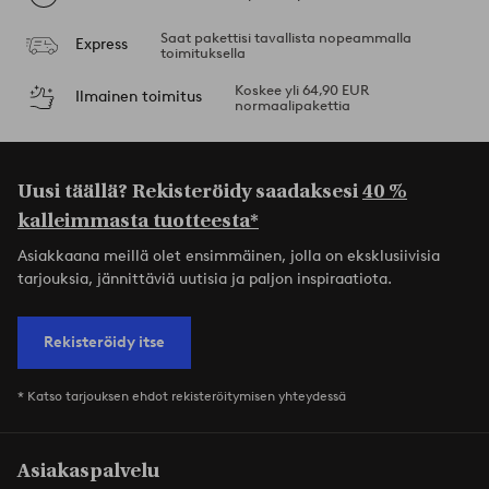
Saat pakettisi tavallista nopeammalla
Express
toimituksella
Koskee yli 64,90 EUR
Ilmainen toimitus
normaalipakettia
Uusi täällä? Rekisteröidy saadaksesi
40 %
kalleimmasta tuotteesta*
Asiakkaana meillä olet ensimmäinen, jolla on eksklusiivisia
tarjouksia, jännittäviä uutisia ja paljon inspiraatiota.
Rekisteröidy itse
* Katso tarjouksen ehdot rekisteröitymisen yhteydessä
Asiakaspalvelu