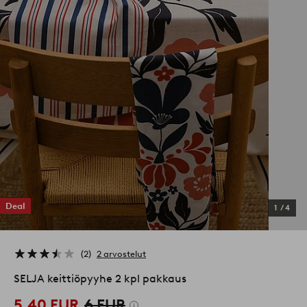
Deal
1
/
4
2
2 arvostelut
SELJA keittiöpyyhe 2 kpl pakkaus
5,40 EUR
6 EUR