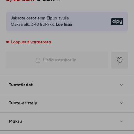
Jaksota ostot eriin Elpyn avulla.
Elpy
Maksa alk. 3,40 EUR/kk.
Lue lisää
Loppunut varastosta
Lisää ostoskoriin
Lisää
suosikkeih
Tuotetiedot
Tuote-erittely
Maksu