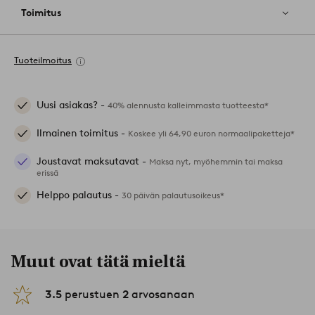
Toimitus
Tuoteilmoitus
Uusi asiakas? -
40% alennusta kalleimmasta tuotteesta*
Ilmainen toimitus -
Koskee yli 64,90 euron normaalipaketteja*
Joustavat maksutavat -
Maksa nyt, myöhemmin tai maksa
erissä
Helppo palautus -
30 päivän palautusoikeus*
Muut ovat tätä mieltä
3.5
perustuen
2
arvosanaan