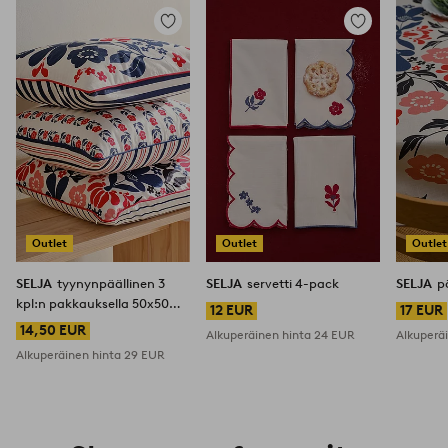
Lisää
Lisää
suosikkeihin
suosikkeihin
Outlet
Outlet
Outlet
SELJA
tyynynpäällinen 3
SELJA
servetti 4-pack
SELJA
p
kpl:n pakkauksella 50x50
12 EUR
17 EUR
cm
14,50 EUR
Alkuperäinen hinta
24 EUR
Alkuperä
Alkuperäinen hinta
29 EUR