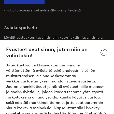
* Katso tarjouksen ehdot rekisteröitymisen yhteydessä
Asiakaspalvelu
Löydät vastauksen tavallisimpiin kysymyksiin Tavallisimpia
kysymyksiä -osiosta. Löydät täältä myös yhteystietomme.
Evästeet ovat sinun, joten niin on
valintakin!
Asiakaspalvelu
Tilaukset
Maksutavat
T
Jotex käyttää verkkosivuston toiminnalle
välttämättömiä evästeitä sekä analyysin, sisällön
mukauttamisen ja sinua koskevamman
Omat sivut
verkkosivustoelämyksen mahdollistavia evästeitä.
Jaamme henkilötiedot ja nämä evästeet niille mainos-
Tietoa Jotexista
ja analyysiyhtiöille, joiden kanssa teemme yhteistyötä.
Tarkoituksena on analysoida, kuinka käytät sivustoa,
sekä edistää markkinointiamme, jotta saat paremmin
Palvelumme
sinua koskevia mainoksia. Napsauttamalla Hyväksy-
painiketta suostut evästeiden käyttöömme. Voit säätää