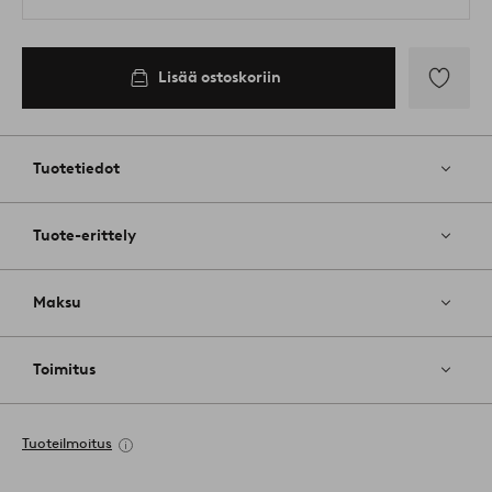
Lisää ostoskoriin
Lisää
suosikkeih
Tuotetiedot
Tuote-erittely
Maksu
Toimitus
Tuoteilmoitus