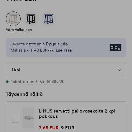
Väri: Valkoinen
Jaksota ostot eriin Elpyn avulla.
Elpy
Maksa alk. 11,40 EUR/kk.
Lue lisää
1 kpl
Varastossa
Toimitetaan 3-6 arkipäivää
Täydennä näillä
LINUS servetti pellavasekoite 2 kpl
pakkaus
7,65 EUR
9 EUR