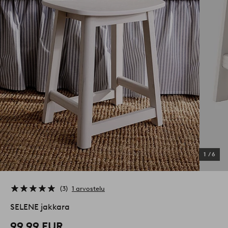
1
/
6
3
1 arvostelu
SELENE jakkara
99,99 EUR