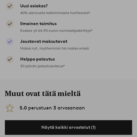
Uusi asiakas?
40% alennusta kalleimmasta tuotteesta*
Ilmainen toimitus
Koskee yli 64,90 euron normaalipaketteja*
Joustavat maksutavat
Maksa nyt, myöhemmin tai maksa erissä
Helppo palautus
30 päivän palautusoikeus*
Muut ovat tätä mieltä
5.0
perustuen
3
arvosanaan
Näytä kaikki arvostelut (1)