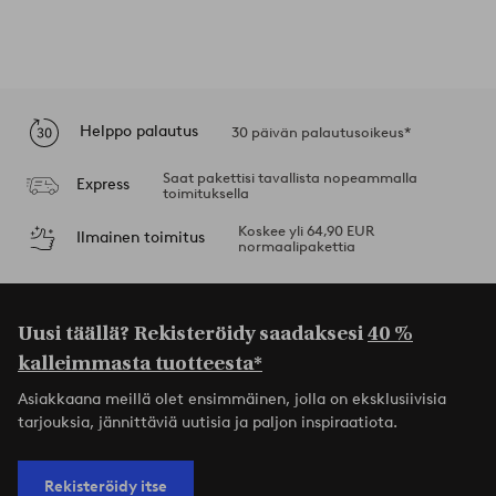
Helppo palautus
30 päivän palautusoikeus*
Saat pakettisi tavallista nopeammalla
Express
toimituksella
Koskee yli 64,90 EUR
Ilmainen toimitus
normaalipakettia
Uusi täällä? Rekisteröidy saadaksesi
40 %
kalleimmasta tuotteesta*
Asiakkaana meillä olet ensimmäinen, jolla on eksklusiivisia
tarjouksia, jännittäviä uutisia ja paljon inspiraatiota.
Rekisteröidy itse