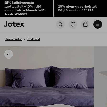
25% kalleimmasta
tuotteesta* + 10% lisää
20% alennus verhoista*.
alennetuista hinnoista**.
Käytä koodia: 424992
Koodi: 424882
Jotex-
Siirry
Siirry
logo
merkittyihin
ostoskoriin
–
suosikkituotteisiin
siirry
Huonekalut
Jakkarat
aloitussivulle
Takaisin