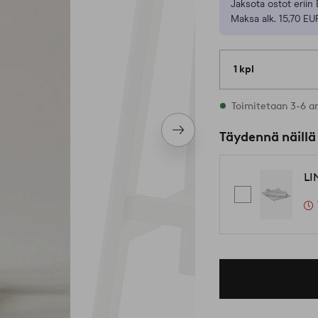
Jaksota ostot eriin 
Maksa alk. 15,70 EU
1 kpl
Varastossa
Toimitetaan 3-6 a
Seuraava
Täydennä näillä
tuote
LI