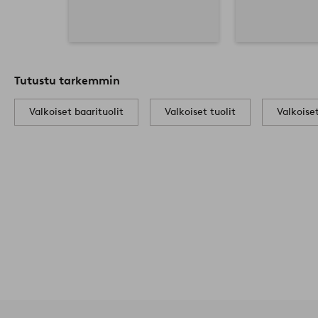
Tutustu tarkemmin
Valkoiset baarituolit
Valkoiset tuolit
Valkoise