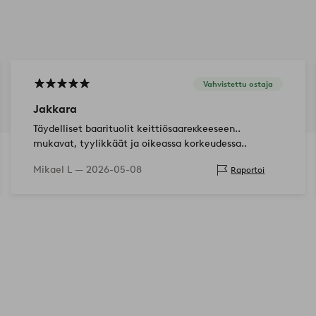
Vahvistettu ostaja
Jakkara
Täydelliset baarituolit keittiösaarекkeeseen..
mukavat, tyylikkäät ja oikeassa korkeudessa..
Mikael L —
2026-05-08
Raportoi