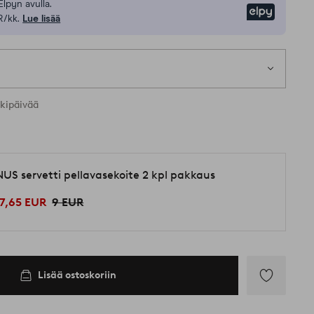
Elpyn avulla.
Elpy
R/kk.
Lue lisää
rkipäivää
NUS servetti pellavasekoite 2 kpl pakkaus
7,65 EUR
9 EUR
Lisää ostoskoriin
Lisää
suosikkeihin