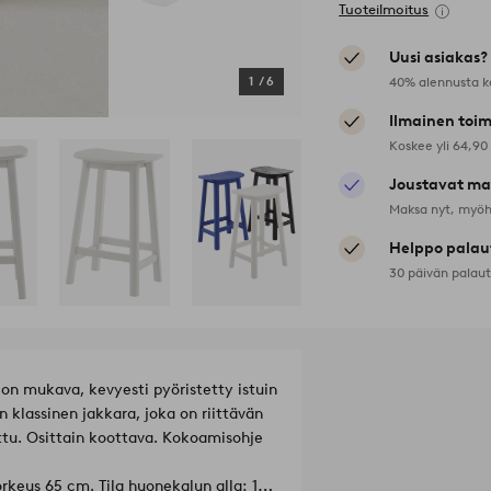
Tuoteilmoitus
Uusi asiakas?
40% alennusta k
1
/
6
Ilmainen toim
Koskee yli 64,90
Joustavat ma
Maksa nyt, myöh
Helppo palau
30 päivän palau
 on mukava, kevyesti pyöristetty istuin
 klassinen jakkara, joka on riittävän
tu. Osittain koottava. Kokoamisohje
rkeus 65 cm. Tila huonekalun alla: 12