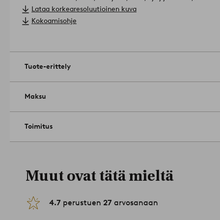
cm.
Lataa korkearesoluutioinen kuva
Enimmäiskuormitus: 120 kg.
Kokoamisohje
Hoito-ohje: Pyyhitään kevyesti kostutetulla liinalla.
Vinkki: Jos tarvitset useita baarijakkaroita, saat virkistävän
eri värisiä jakkaroita.
Tuotenumero: 1695307-01-0
Tuote-erittely
Maksu
Toimitus
Muut ovat tätä mieltä
4.7
perustuen
27
arvosanaan