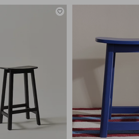
Lisää
suosikkeihin