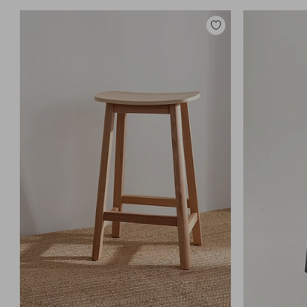
Lisää
suosikkeihin