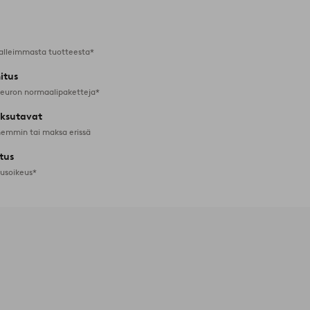
alleimmasta tuotteesta*
itus
 euron normaalipaketteja*
ksutavat
emmin tai maksa erissä
tus
tusoikeus*