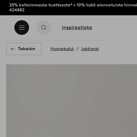
25% kalleimmasta tuotteesta* + 10% lisää alennetuista hinnoi
424882
Inspiraatiota
Takaisin
Huonekalut
Jakkarat