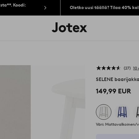
sta**. Koodi:
Oletko uusi täällä? Tilaa 40% ka
Jotex-
logo
–
siirry
aloitussivulle
27
10 
SELENE baarijakk
149,99 EUR
Väri: Mattavalkoinen/