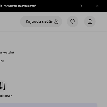
lleimmasta tuotteesta*
Sulje
Kirjaudu sisään
Siirry
Siirry
merkittyihin
ostoskori
suosikkituotteisiin
arvostelut
ara
valkoinen