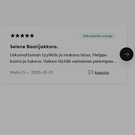
Vahvistettu ostaja
Selene Baarijakkara.
Uskomattoman tyylikäs ja mukava istua. Helppo
Seu
tuo
koota ja tukeva. Vaikea löytää vastaavaa parempaan
hintaan. Suosittelen todella!
Malin G —
2025-10-01
Raportoi