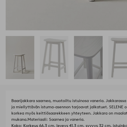
Baarijakkara saarnea, muotoiltu istuinosa vaneria. Jakkarassa
ja miellyttävän istuma-asennon tarjoavat jalkatuet. SELENE on
korkea myös keittiösaarekkeen yhteyteen. Jakkara on maalat
mukana.
Materiaali: Saarnea ja vaneria.
Koko: Korkeus 66,3 cm, leveys 41,3 cm, syvyys 32 cm, istuinko