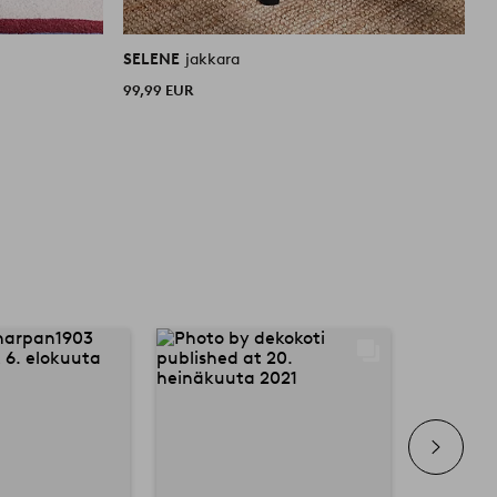
SELENE
jakkara
S
99,99 EUR
9