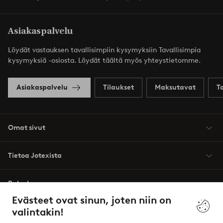
Asiakaspalvelu
Löydät vastauksen tavallisimpiin kysymyksiin Tavallisimpia
kysymyksiä -osiosta. Löydät täältä myös yhteystietomme.
Asiakaspalvelu
Tilaukset
Maksutavat
T
Omat sivut
Tietoa Jotexista
Palvelumme
Evästeet ovat sinun, joten niin on
valintakin!
Ehdot