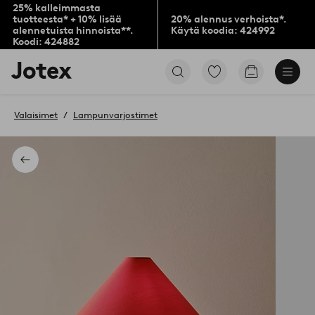
25% kalleimmasta
tuotteesta* + 10% lisää
20% alennus verhoista*.
alennetuista hinnoista**.
Käytä koodia: 424992
Koodi: 424882
Jotex-
Siirry
Siirry
logo
merkittyihin
ostoskoriin
–
suosikkituotteisiin
siirry
Valaisimet
Lampunvarjostimet
aloitussivulle
Takaisin