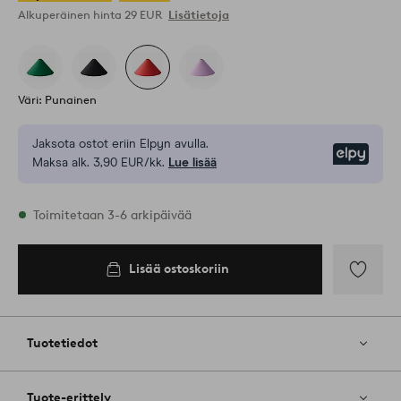
Alkuperäinen hinta
29 EUR
Lisätietoja
Väri: Punainen
Jaksota ostot eriin Elpyn avulla.
Elpy
Maksa alk. 3,90 EUR/kk.
Lue lisää
Varastossa
Toimitetaan 3-6 arkipäivää
Lisää ostoskoriin
Lisää
ostoskoriin
Lisää
suosikkeih
Tuotetiedot
Tuote-erittely