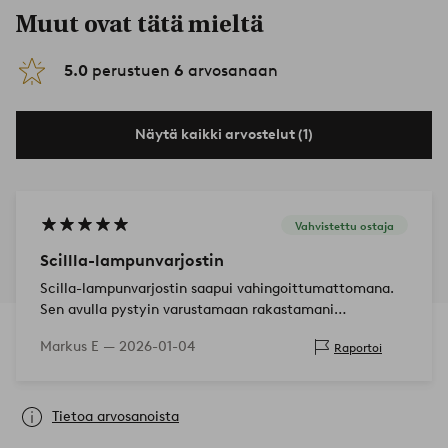
Muut ovat tätä mieltä
5.0
perustuen
6
arvosanaan
Näytä kaikki arvostelut (1)
Vahvistettu ostaja
Scillla-lampunvarjostin
Scilla-lampunvarjostin saapui vahingoittumattomana.
Sen avulla pystyin varustamaan rakastamani
lattialampun.
Markus E —
2026-01-04
Raportoi
Tietoa arvosanoista