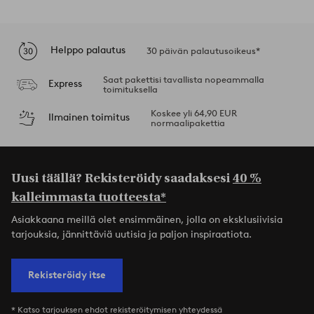
Helppo palautus
30 päivän palautusoikeus*
Saat pakettisi tavallista nopeammalla
Express
toimituksella
Koskee yli 64,90 EUR
Ilmainen toimitus
normaalipakettia
Uusi täällä? Rekisteröidy saadaksesi
40 %
kalleimmasta tuotteesta*
Asiakkaana meillä olet ensimmäinen, jolla on eksklusiivisia
tarjouksia, jännittäviä uutisia ja paljon inspiraatiota.
Rekisteröidy itse
* Katso tarjouksen ehdot rekisteröitymisen yhteydessä