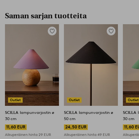
Saman sarjan tuotteita
Lisää
Lisää
suosikkeihin
suosikkeihin
Outlet
Outlet
Outlet
SCILLA
lampunvarjostin ø
SCILLA
lampunvarjostin ø
SCILLA
30 cm
50 cm
30 cm
11,60 EUR
24,50 EUR
11,60 
Alkuperäinen hinta
29 EUR
Alkuperäinen hinta
49 EUR
Alkuperä