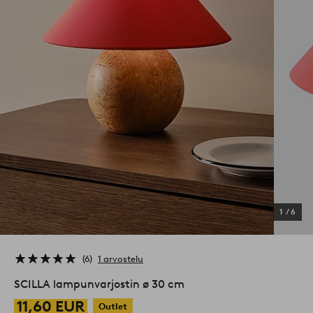
1
/
6
6
1 arvostelu
SCILLA lampunvarjostin ø 30 cm
11,60 EUR
Outlet