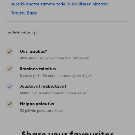
suosikkituotteitamme todella edulliseen hintaan.
Tutustu Basic
Tuoteilmoitus
Uusi asiakas?
40% alennusta kalleimmasta tuotteesta*
Ilmainen toimitus
Koskee yli 64,90 euron normaalipaketteja*
Joustavat maksutavat
Maksa nyt, myöhemmin tai maksa erissä
Helppo palautus
30 päivän palautusoikeus*
Share your favourites