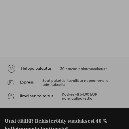
Helppo palautus
30 päivän palautusoikeus*
Saat pakettisi tavallista nopeammalla
Express
toimituksella
Koskee yli 64,90 EUR
Ilmainen toimitus
normaalipakettia
Uusi täällä? Rekisteröidy saadaksesi
40 %
kalleimmasta tuotteesta*