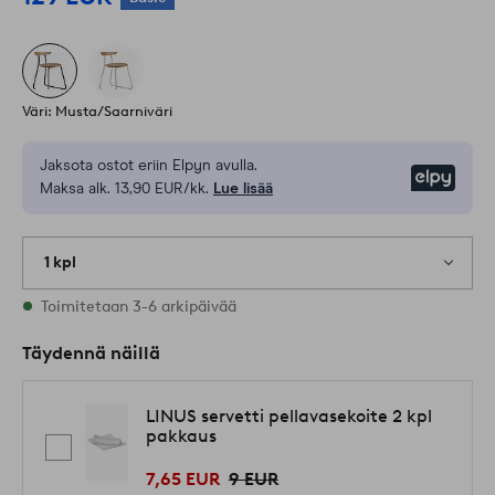
Väri: Musta/Saarniväri
Jaksota ostot eriin Elpyn avulla.
Elpy
Maksa alk. 13,90 EUR/kk.
Lue lisää
1 kpl
Varastossa
Toimitetaan 3-6 arkipäivää
Täydennä näillä
LINUS servetti pellavasekoite 2 kpl
pakkaus
7,65 EUR
9 EUR