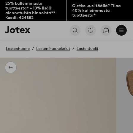
25% kalleimmasta
Oletko uusi täällä? Tilaa
tuotteesta* + 10% lisää
40% kalleimmasta
alennetuista hinnoista**.
tuotteesta*
Koodi: 424882
Jotex-
Siirry
Siirry
logo
merkittyihin
ostoskoriin
–
suosikkituotteisiin
siirry
Lastenhuone
Lasten huonekalut
Lastentuolit
aloitussivulle
Takaisin