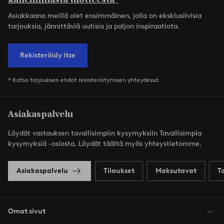
Asiakkaana meillä olet ensimmäinen, jolla on eksklusiivisia
tarjouksia, jännittäviä uutisia ja paljon inspiraatiota.
Rekisteröidy itse
* Katso tarjouksen ehdot rekisteröitymisen yhteydessä
Asiakaspalvelu
Löydät vastauksen tavallisimpiin kysymyksiin Tavallisimpia
kysymyksiä -osiosta. Löydät täältä myös yhteystietomme.
Asiakaspalvelu
Tilaukset
Maksutavat
T
Omat sivut