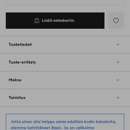
Lisää ostoskoriin
Lisää
suosikkeih
Tuotetiedot
Tuote-erittely
Maksu
Toimitus
Jotta sinun olisi helppo ostaa edullisia kodin kalusteita,
olemme kehittäneet Basic. Se on valikoima