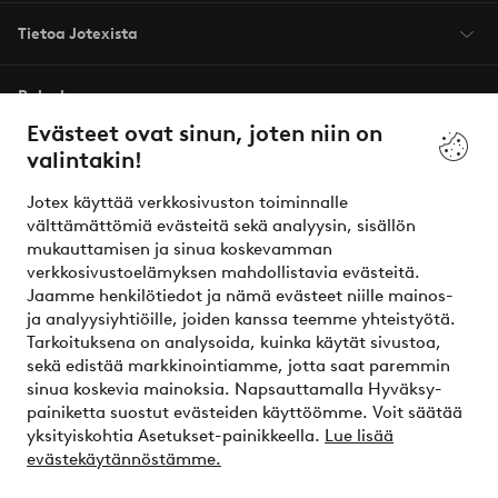
Tietoa Jotexista
Palvelumme
Evästeet ovat sinun, joten niin on
valintakin!
Ehdot
Jotex käyttää verkkosivuston toiminnalle
Ystävät
välttämättömiä evästeitä sekä analyysin, sisällön
mukauttamisen ja sinua koskevamman
verkkosivustoelämyksen mahdollistavia evästeitä.
Jaamme henkilötiedot ja nämä evästeet niille mainos-
Turvalliset maksut – maksa nyt tai erissä
ja analyysiyhtiöille, joiden kanssa teemme yhteistyötä.
Tarkoituksena on analysoida, kuinka käytät sivustoa,
Haluatko tietää
lisää maksuvaihtoehdoistamme
?
sekä edistää markkinointiamme, jotta saat paremmin
elpy
sinua koskevia mainoksia. Napsauttamalla Hyväksy-
painiketta suostut evästeiden käyttöömme. Voit säätää
yksityiskohtia Asetukset-painikkeella.
Lue lisää
evästekäytännöstämme.
Suomi - Valitse maa