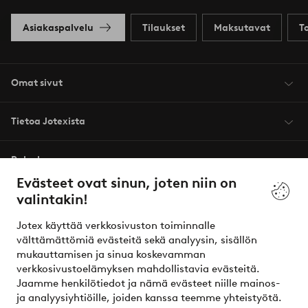
Asiakaspalvelu
Tilaukset
Maksutavat
T
Omat sivut
Tietoa Jotexista
Palvelumme
Evästeet ovat sinun, joten niin on
valintakin!
Ehdot
Jotex käyttää verkkosivuston toiminnalle
Ystävät
välttämättömiä evästeitä sekä analyysin, sisällön
mukauttamisen ja sinua koskevamman
verkkosivustoelämyksen mahdollistavia evästeitä.
Jaamme henkilötiedot ja nämä evästeet niille mainos-
Turvalliset maksut – maksa nyt tai erissä
ja analyysiyhtiöille, joiden kanssa teemme yhteistyötä.