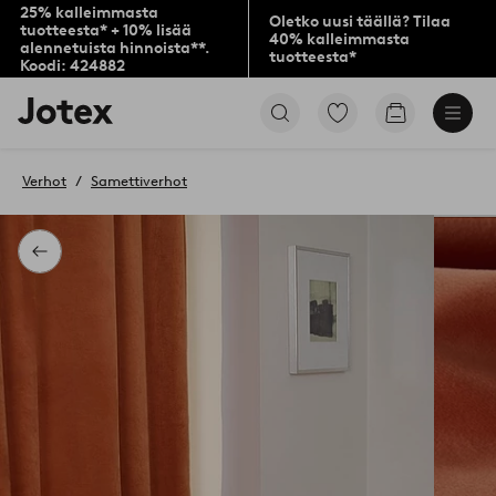
25% kalleimmasta
Oletko uusi täällä? Tilaa
tuotteesta* + 10% lisää
40% kalleimmasta
alennetuista hinnoista**.
tuotteesta*
Koodi: 424882
Jotex-
Siirry
Siirry
logo
merkittyihin
ostoskoriin
–
suosikkituotteisiin
siirry
Verhot
Samettiverhot
aloitussivulle
Takaisin