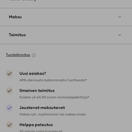
Maksu
Toimitus
Tuoteilmoitus
Uusi asiakas?
40% alennusta kalleimmasta tuotteesta*
Ilmainen toimitus
Koskee yli 64,90 euron normaalipaketteja*
Joustavat maksutavat
Maksa nyt, myöhemmin tai maksa erissä
Helppo palautus
30 päivän palautusoikeus*