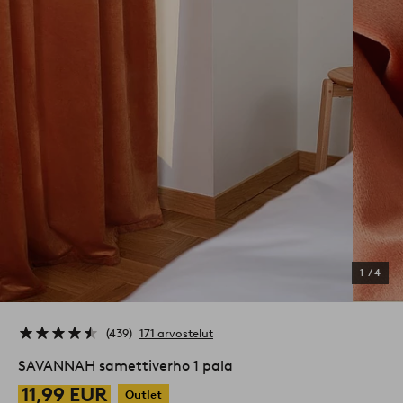
1
/
4
439
171 arvostelut
SAVANNAH samettiverho 1 pala
11,99 EUR
Outlet