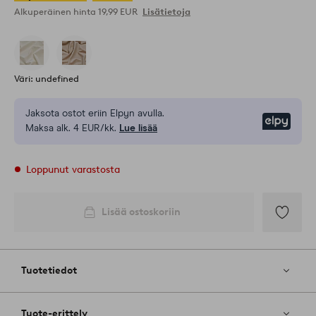
Alkuperäinen hinta
19,99 EUR
Lisätietoja
Väri: undefined
Jaksota ostot eriin Elpyn avulla.
Elpy
Maksa alk. 4 EUR/kk.
Lue lisää
Loppunut varastosta
Lisää ostoskoriin
Lisää
suosikkeih
Tuotetiedot
Tuote-erittely