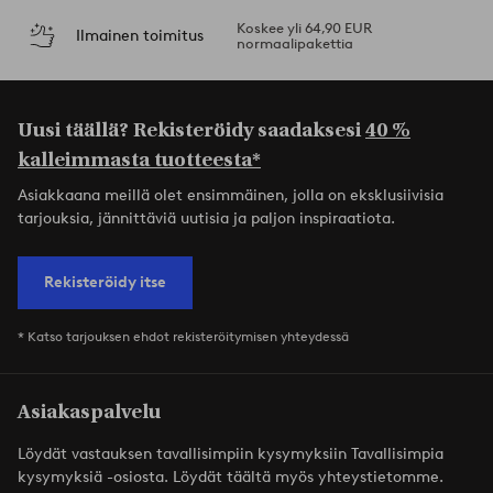
Koskee yli 64,90 EUR
Ilmainen toimitus
normaalipakettia
Uusi täällä? Rekisteröidy saadaksesi
40 %
kalleimmasta tuotteesta*
Asiakkaana meillä olet ensimmäinen, jolla on eksklusiivisia
tarjouksia, jännittäviä uutisia ja paljon inspiraatiota.
Rekisteröidy itse
* Katso tarjouksen ehdot rekisteröitymisen yhteydessä
Asiakaspalvelu
Löydät vastauksen tavallisimpiin kysymyksiin Tavallisimpia
kysymyksiä -osiosta. Löydät täältä myös yhteystietomme.