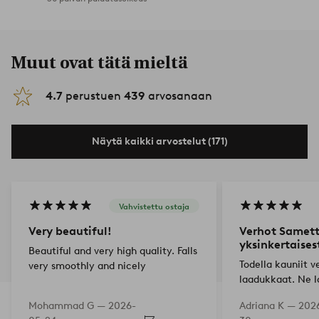
Muut ovat tätä mieltä
4.7
perustuen
439
arvosanaan
Näytä kaikki arvostelut (171)
Vahvistettu ostaja
Very beautiful!
Verhot Samett
yksinkertaises
Beautiful and very high quality. Falls
Todella kauniit ve
very smoothly and nicely
laadukkaat. Ne l
todella kauniisti
Mohammad G —
2026-
Adriana K —
202
ihastunut