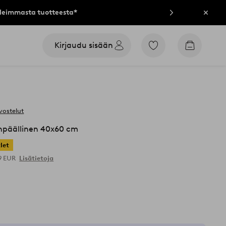
lleimmasta tuotteesta*
Sulje
Kirjaudu sisään
Siirry
Siirry
merkittyihin
ostoskori
suosikkituotteisiin
vostelut
päällinen 40x60 cm
let
99 EUR
Lisätietoja