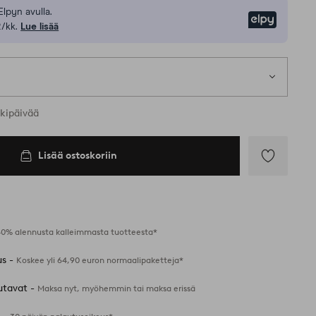
Elpyn avulla.
Elpy
/kk.
Lue lisää
rkipäivää
Lisää ostoskoriin
Lisää
suosikkeihin
40% alennusta kalleimmasta tuotteesta*
us -
Koskee yli 64,90 euron normaalipaketteja*
utavat -
Maksa nyt, myöhemmin tai maksa erissä