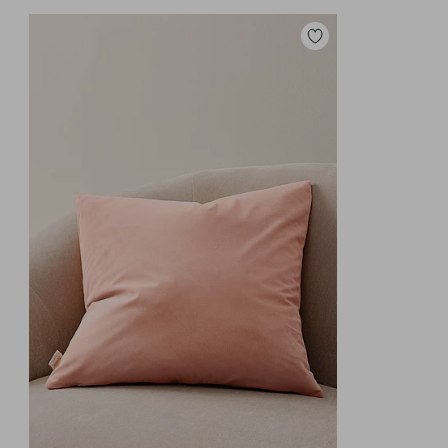
Lisää
suosikkeihin