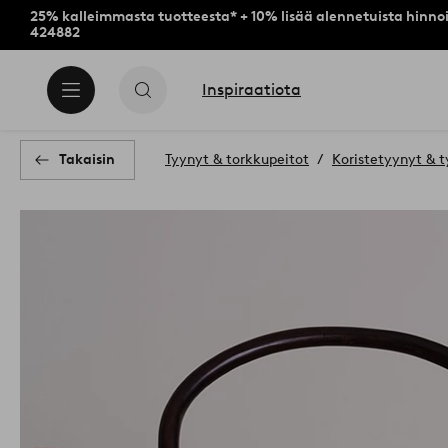
25% kalleimmasta tuotteesta* + 10% lisää alennetuista hinnoi
424882
Inspiraatiota
Takaisin
Tyynyt & torkkupeitot
Koristetyynyt & t