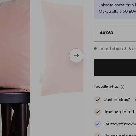
Jaksota ostot eriin 
Maksa alk. 3,50 EUR
40X60
Varastossa
Toimitetaan 3-6 a
Seuraava
tuote
Tuoteilmoitus
Uusi asiakas? -
Ilmainen toimit
Joustavat maks