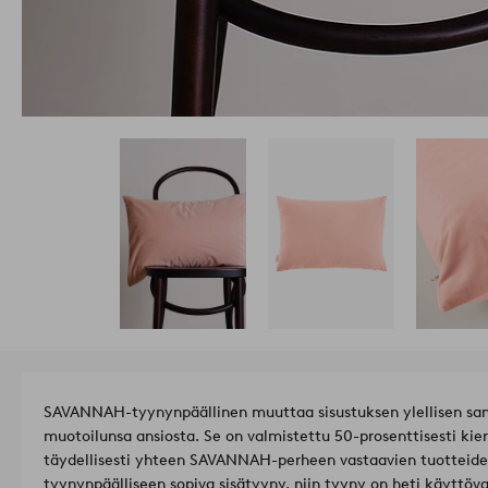
SAVANNAH-tyynynpäällinen muuttaa sisustuksen ylellisen sam
muotoilunsa ansiosta. Se on valmistettu 50-prosenttisesti kierr
täydellisesti yhteen SAVANNAH-perheen vastaavien tuotteide
tyynynpäälliseen sopiva sisätyyny, niin tyyny on heti käyttöva