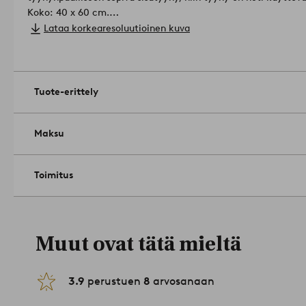
Koko: 40 x 60 cm.
Suljettava tyynyliina: vetoketju.
Lataa korkearesoluutioinen kuva
Määrä pakkauksessa: 1.
Konepesu 40 °C. Ei kuivapesua. Ei rump
Älä käytä valkaisuainetta. Kutistuma max 3 %.
Tuotenumero: 
Tuote-erittely
Maksu
Toimitus
Muut ovat tätä mieltä
3.9
perustuen
8
arvosanaan