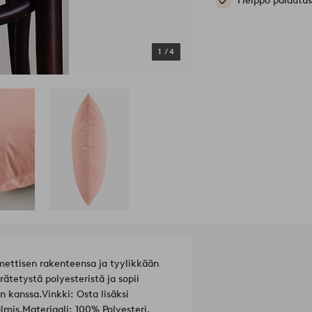
Helppo palautus
1
/
4
ettisen rakenteensa ja tyylikkään
ätetystä polyesteristä ja sopii
n kanssa.
Vinkki: Osta lisäksi
lmis.
Materiaali: 100% Polyesteri.