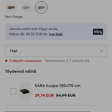
Väri: Greige
Jaksota ostot eriin Elpyn avulla.
Elpy
Maksa alk. 85,50 EUR/kk.
Lue lisää
1 kpl
2 jäljellä varastossa
Toimitetaan 5-7 arkipäivää
Täydennä näillä
SARA huopa 130x170 cm
29,74 EUR
34,99 EUR