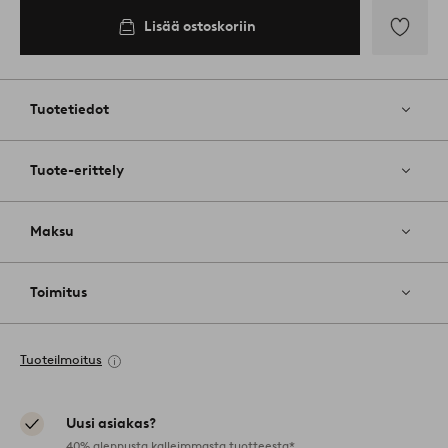
Lisää ostoskoriin
Lisää
suosikkeih
Tuotetiedot
Tuote-erittely
Maksu
Toimitus
Tuoteilmoitus
Uusi asiakas?
40% alennusta kalleimmasta tuotteesta*