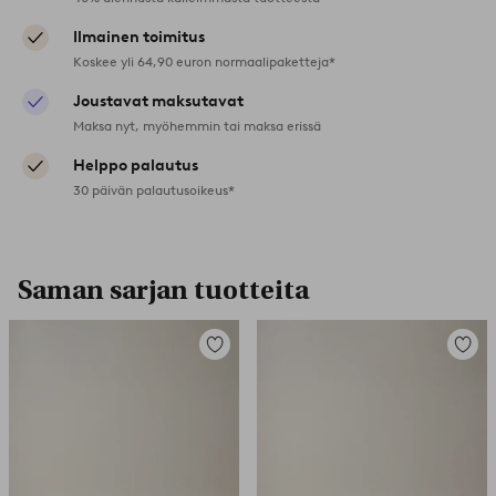
Ilmainen toimitus
Koskee yli 64,90 euron normaalipaketteja*
Joustavat maksutavat
Maksa nyt, myöhemmin tai maksa erissä
Helppo palautus
30 päivän palautusoikeus*
Saman sarjan tuotteita
Lisää
Lisää
suosikkeihin
suosikk