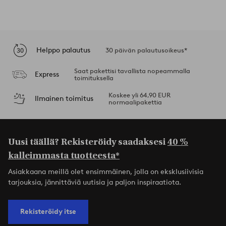
Helppo palautus
30 päivän palautusoikeus*
Saat pakettisi tavallista nopeammalla
Express
toimituksella
Koskee yli 64,90 EUR
Ilmainen toimitus
normaalipakettia
Uusi täällä? Rekisteröidy saadaksesi
40 %
kalleimmasta tuotteesta*
Asiakkaana meillä olet ensimmäinen, jolla on eksklusiivisia
tarjouksia, jännittäviä uutisia ja paljon inspiraatiota.
Rekisteröidy itse