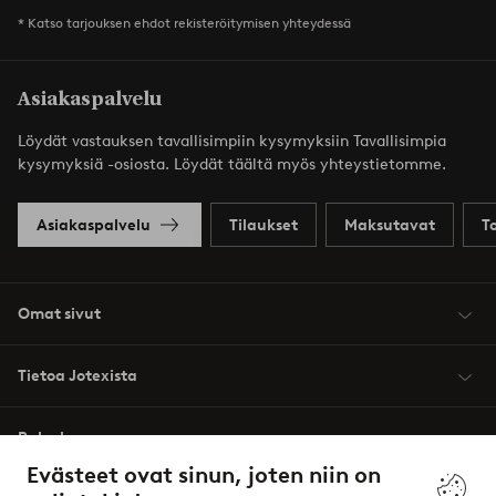
* Katso tarjouksen ehdot rekisteröitymisen yhteydessä
Asiakaspalvelu
Löydät vastauksen tavallisimpiin kysymyksiin Tavallisimpia
kysymyksiä -osiosta. Löydät täältä myös yhteystietomme.
Asiakaspalvelu
Tilaukset
Maksutavat
T
Omat sivut
Tietoa Jotexista
Palvelumme
Evästeet ovat sinun, joten niin on