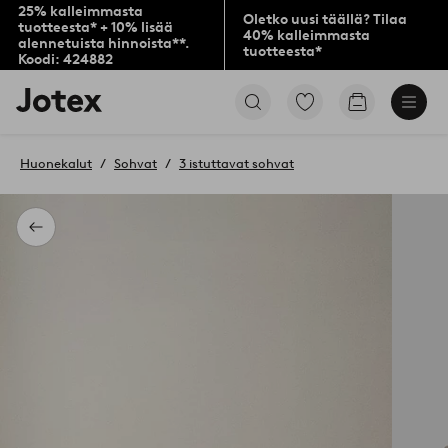
25% kalleimmasta
Oletko uusi täällä? Tilaa
tuotteesta* + 10% lisää
40% kalleimmasta
alennetuista hinnoista**.
tuotteesta*
Koodi: 424882
Jotex-
Siirry
Siirry
logo
merkittyihin
ostoskoriin
–
suosikkituotteisiin
siirry
Huonekalut
Sohvat
3 istuttavat sohvat
aloitussivulle
Takaisin