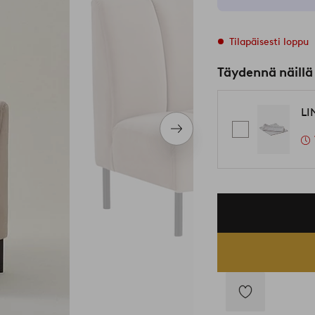
Tilapäisesti loppu
Täydennä näillä
LI
Seuraava
tuote