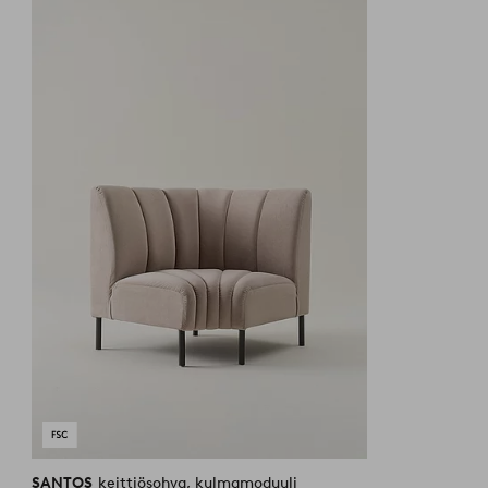
suosikkeihin
SANTOS
keittiösohva, kulmamoduuli