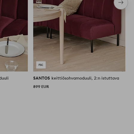
Seura
tuote
duuli
SANTOS
keittiösohvamoduuli, 2:n istuttava
S
899 EUR
6