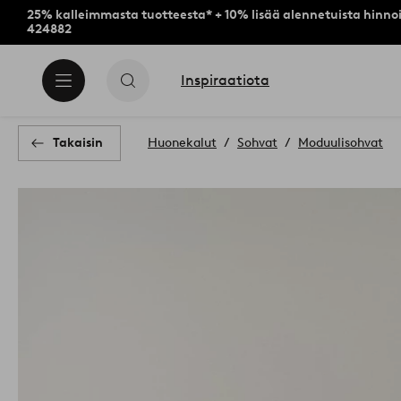
25% kalleimmasta tuotteesta* + 10% lisää alennetuista hinnoi
424882
Inspiraatiota
Takaisin
Huonekalut
Sohvat
Moduulisohvat