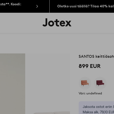
sta**. Koodi:
Oletko uusi täällä? Tilaa 40% ka
Jotex-
logo
–
siirry
aloitussivulle
SANTOS keittiösoh
899 EUR
Väri: undefined
Jaksota ostot eriin 
Maksa alk. 79,10 EU