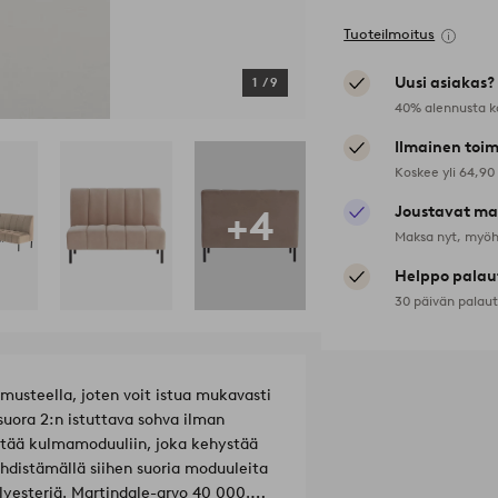
Lisää
suosikkeihin
Tuoteilmoitus
Uusi asiakas?
1
/
9
40% alennusta k
Ilmainen toim
Koskee yli 64,90
+4
Joustavat ma
Maksa nyt, myöh
Helppo palau
30 päivän palau
usteella, joten voit istua mukavasti
uora 2:n istuttava sohva ilman
distää kulmamoduuliin, joka kehystää
yhdistämällä siihen suoria moduuleita
lyesteriä. Martindale-arvo 40 000.