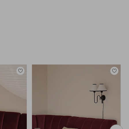
Lisää
Lisää
suosikkeihin
suosikkei