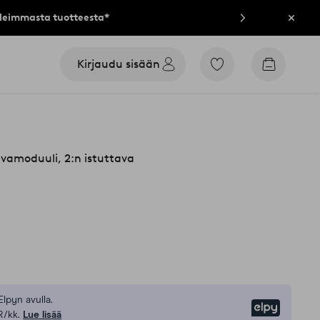
lleimmasta tuotteesta*
Sulje
Kirjaudu sisään
Siirry
Siirry
merkittyihin
ostoskori
suosikkituotteisiin
vamoduuli, 2:n istuttava
Elpyn avulla.
Elpy
R/kk.
Lue lisää