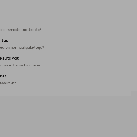
alleimmasta tuotteesta*
itus
 euron normaalipaketteja*
ksutavat
emmin tai maksa erissä
tus
tusoikeus*