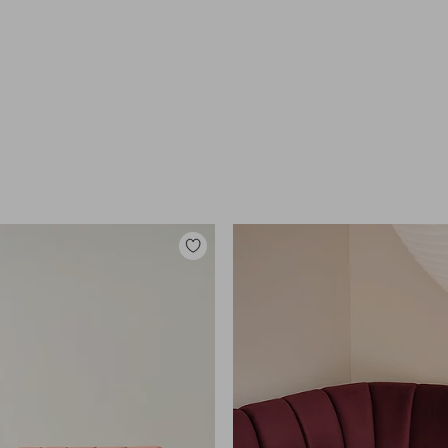
Lisää
suosikkeihin