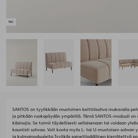
SANTOS on tyylikkään muotoinen keittiösohva mukavalla pehm
ja pitkään ruokapöydän ympärillä. Tämä SANTOS-moduuli on s
käsinojia. Se toimii täydellisesti sellaisenaan tai voidaan yh
kauniisti sohvaa. Voit koota myös L- tai U-muotoisen sohvan 
ja kulmamoduuleita.
Tyylikäs samettipäällinen kierrätettyä po