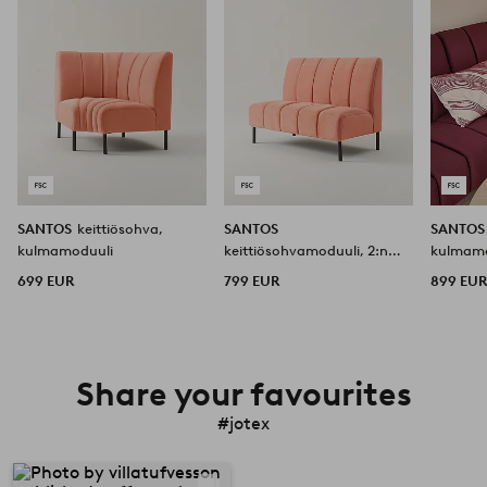
SANTOS
keittiösohva,
SANTOS
SANTO
kulmamoduuli
keittiösohvamoduuli, 2:n
kulmamo
istuttava
699 EUR
799 EUR
899 EU
Share your favourites
#jotex