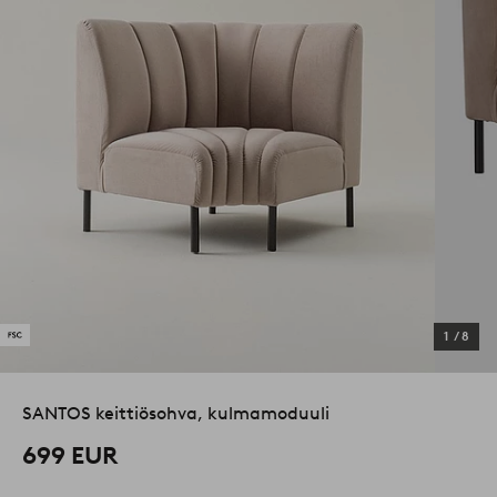
1
/
8
SANTOS keittiösohva, kulmamoduuli
699 EUR