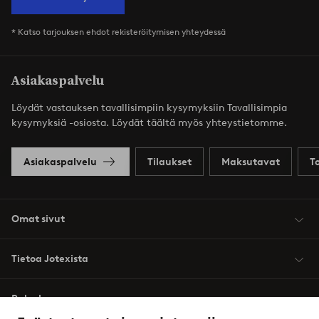
* Katso tarjouksen ehdot rekisteröitymisen yhteydessä
Asiakaspalvelu
Löydät vastauksen tavallisimpiin kysymyksiin Tavallisimpia
kysymyksiä -osiosta. Löydät täältä myös yhteystietomme.
Asiakaspalvelu
Tilaukset
Maksutavat
T
Omat sivut
Tietoa Jotexista
Palvelumme