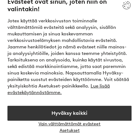
Evästeet ovat sinun, joten niin on
valintakin!
Ehdot
Jotex käyttää verkkosivuston toiminnalle
Ystävät
välttämättömiä evästeitä sekä analyysin, sisällön
mukauttamisen ja sinua koskevamman
verkkosivustoelämyksen mahdollistavia evästeitä.
Jaamme henkilötiedot ja nämä evästeet niille mainos-
Turvalliset maksut – maksa nyt tai erissä
ja analyysiyhtiöille, joiden kanssa teemme yhteistyötä.
Tarkoituksena on analysoida, kuinka käytät sivustoa,
Haluatko tietää
lisää maksuvaihtoehdoistamme
?
sekä edistää markkinointiamme, jotta saat paremmin
elpy
sinua koskevia mainoksia. Napsauttamalla Hyväksy-
painiketta suostut evästeiden käyttöömme. Voit säätää
yksityiskohtia Asetukset-painikkeella.
Lue lisää
evästekäytännöstämme.
Suomi - Valitse maa
Hyväksy kaikki
Instagram
Facebook
Vain välttämättömät evästeet
Avaa
Asetukset
chat-
laati