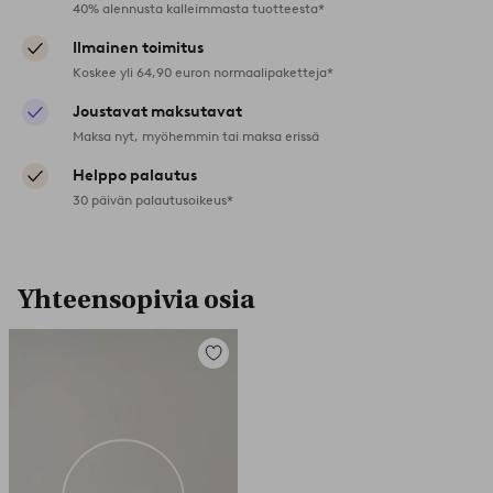
40% alennusta kalleimmasta tuotteesta*
Ilmainen toimitus
Koskee yli 64,90 euron normaalipaketteja*
Joustavat maksutavat
Maksa nyt, myöhemmin tai maksa erissä
Helppo palautus
30 päivän palautusoikeus*
Yhteensopivia osia
Lisää
suosikkeihin