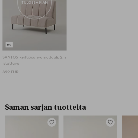
TULOSSA PIAN
SANTOS
keittiösohvamoduuli, 2:n
istuttava
899 EUR
Saman sarjan tuotteita
Lisää
Lisää
suosikkeihin
suosikkeihin