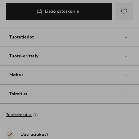
Lisää ostoskoriin
Lisää
suosikkeih
Tuotetiedot
Tuote-erittely
Maksu
Toimitus
Tuoteilmoitus
Uusi asiakas?