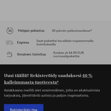
Helppo palautus
30 päivän palautusoikeus*
Saat pakettisi tavallista nopeammalla
Express
toimituksella
Koskee yli 64,90 EUR
Ilmainen toimitus
normaalipakettia
Uusi täällä? Rekisteröidy saadaksesi
40 %
kalleimmasta tuotteesta*
Asiakkaana meillä olet ensimmäinen, jolla on eksklusiivisia
tarjouksia, jännittäviä uutisia ja paljon inspiraatiota.
Rekisteröidy itse