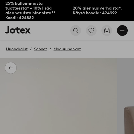
25% kalleimmasta
tuotteesta* + 10% lisää
20% alennus verhoista*.
alennetuista hinnoista**.
Käytä koodia: 424992
Koodi: 424882
Jotex-
Siirry
Siirry
logo
merkittyihin
ostoskoriin
–
suosikkituotteisiin
siirry
Huonekalut
Sohvat
Moduulisohvat
aloitussivulle
Takaisin