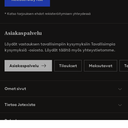
* Katso tarjouksen ehdot rekisteröitymisen yhteydessä
Asiakaspalvelu
Löydät vastauksen tavallisimpiin kysymyksiin Tavallisimpia
kysymyksiä -osiosta. Löydät täältä myös yhteystietomme.
Asiakaspalvelu
Tilaukset
Maksutavat
T
Omat sivut
Tietoa Jotexista
Palvelumme