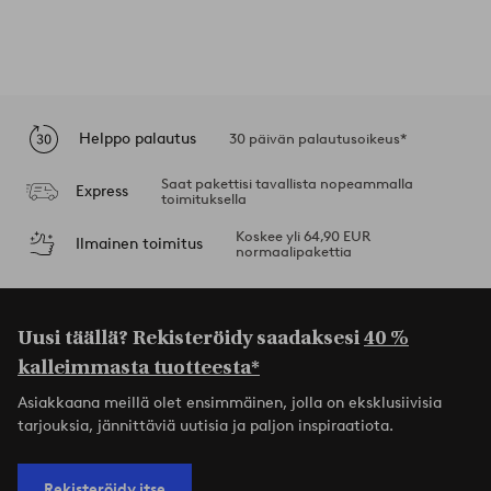
Helppo palautus
30 päivän palautusoikeus*
Saat pakettisi tavallista nopeammalla
Express
toimituksella
Koskee yli 64,90 EUR
Ilmainen toimitus
normaalipakettia
Uusi täällä? Rekisteröidy saadaksesi
40 %
kalleimmasta tuotteesta*
Asiakkaana meillä olet ensimmäinen, jolla on eksklusiivisia
tarjouksia, jännittäviä uutisia ja paljon inspiraatiota.
Rekisteröidy itse