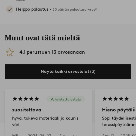
Helppo palautus -
30 päivän palautusoikeus*
Muut ovat tätä mieltä
4.1
perustuen
13
arvosanaan
Näytä kaikki arvostelut (3)
Vahvistettu ostaja
suositeltava
Hieno pöytäli
hyvä, tukeva materiaali ja kaunis
Sopi täydellisesti
väri
terassipöytääm
ME L —
2026-05-22
Ann Ö —
2025-0