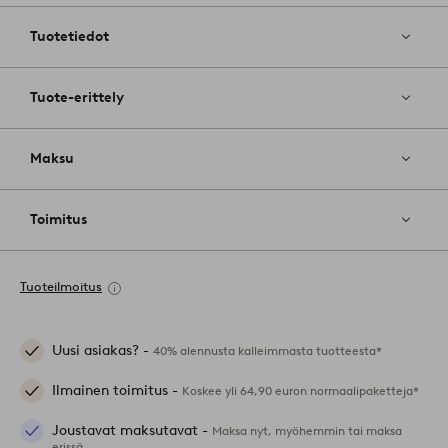
suosikkeihin
Tuotetiedot
Tuote-erittely
Maksu
Toimitus
Tuoteilmoitus
Uusi asiakas? -
40% alennusta kalleimmasta tuotteesta*
Ilmainen toimitus -
Koskee yli 64,90 euron normaalipaketteja*
Joustavat maksutavat -
Maksa nyt, myöhemmin tai maksa
erissä