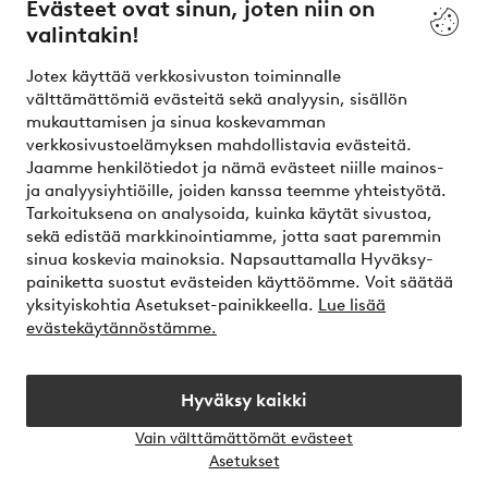
Evästeet ovat sinun, joten niin on
valintakin!
Ehdot
Jotex käyttää verkkosivuston toiminnalle
Ystävät
välttämättömiä evästeitä sekä analyysin, sisällön
mukauttamisen ja sinua koskevamman
verkkosivustoelämyksen mahdollistavia evästeitä.
Jaamme henkilötiedot ja nämä evästeet niille mainos-
Turvalliset maksut – maksa nyt tai erissä
ja analyysiyhtiöille, joiden kanssa teemme yhteistyötä.
Tarkoituksena on analysoida, kuinka käytät sivustoa,
Haluatko tietää
lisää maksuvaihtoehdoistamme
?
sekä edistää markkinointiamme, jotta saat paremmin
elpy
sinua koskevia mainoksia. Napsauttamalla Hyväksy-
painiketta suostut evästeiden käyttöömme. Voit säätää
yksityiskohtia Asetukset-painikkeella.
Lue lisää
evästekäytännöstämme.
Suomi - Valitse maa
Hyväksy kaikki
Instagram
Facebook
Vain välttämättömät evästeet
Avaa
Asetukset
chat-
laati