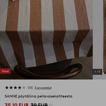
Deal
1
/
3
13
3 arvostelut
SANNE pöytäliina pellavasekoitteesta
35,10 EUR
39 EUR