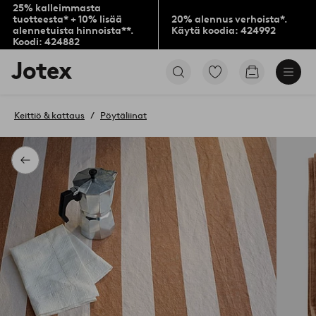
25% kalleimmasta
tuotteesta* + 10% lisää
20% alennus verhoista*.
alennetuista hinnoista**.
Käytä koodia: 424992
Koodi: 424882
Jotex-
Siirry
Siirry
logo
merkittyihin
ostoskoriin
–
suosikkituotteisiin
siirry
Keittiö & kattaus
Pöytäliinat
aloitussivulle
Takaisin