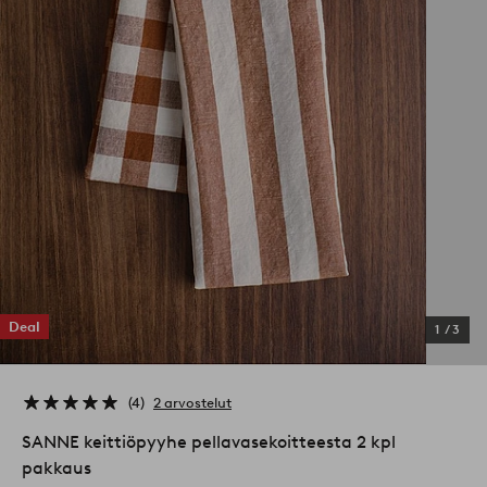
Deal
1
/
3
4
2 arvostelut
SANNE keittiöpyyhe pellavasekoitteesta 2 kpl
pakkaus