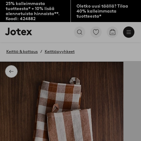
25% kalleimmasta
Oletko uusi täällä? Tilaa
tuotteesta* + 10% lisää
40% kalleimmasta
alennetuista hinnoista**.
tuotteesta*
Koodi: 424882
Jotex-
Siirry
Siirry
logo
merkittyihin
ostoskoriin
–
suosikkituotteisiin
siirry
Keittiö & kattaus
Keittiöpyyhkeet
aloitussivulle
Takaisin