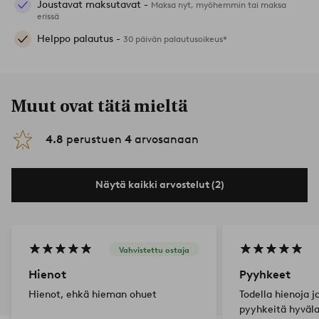
Joustavat maksutavat -
Maksa nyt, myöhemmin tai maksa
erissä
Helppo palautus -
30 päivän palautusoikeus*
Muut ovat tätä mieltä
4.8
perustuen
4
arvosanaan
Näytä kaikki arvostelut (2)
Vahvistettu ostaja
Hienot
Pyyhkeet
Hienot, ehkä hieman ohuet
Todella hienoja 
pyyhkeitä hyväla