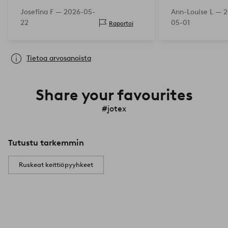
Josefina F —
2026-05-
Ann-Louise L —
2
22
05-01
Raportoi
Tietoa arvosanoista
Share your favourites
#jotex
Tutustu tarkemmin
Ruskeat keittiöpyyhkeet