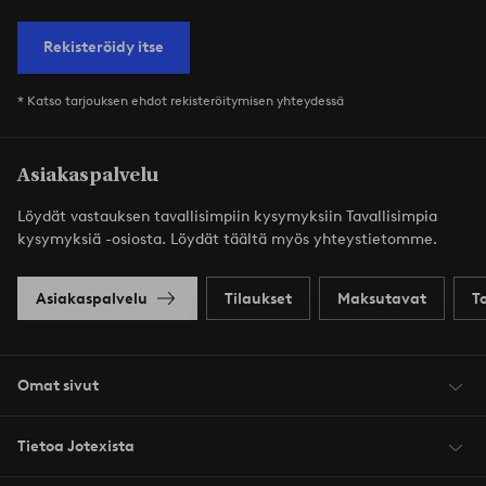
Rekisteröidy itse
* Katso tarjouksen ehdot rekisteröitymisen yhteydessä
Asiakaspalvelu
Löydät vastauksen tavallisimpiin kysymyksiin Tavallisimpia
kysymyksiä -osiosta. Löydät täältä myös yhteystietomme.
Asiakaspalvelu
Tilaukset
Maksutavat
T
Omat sivut
Tietoa Jotexista