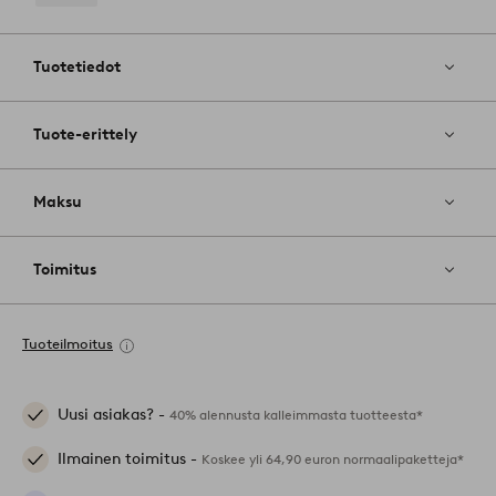
Lisää
suosikkeihin
Tuotetiedot
Tuote-erittely
Maksu
Toimitus
Tuoteilmoitus
Uusi asiakas? -
40% alennusta kalleimmasta tuotteesta*
Ilmainen toimitus -
Koskee yli 64,90 euron normaalipaketteja*