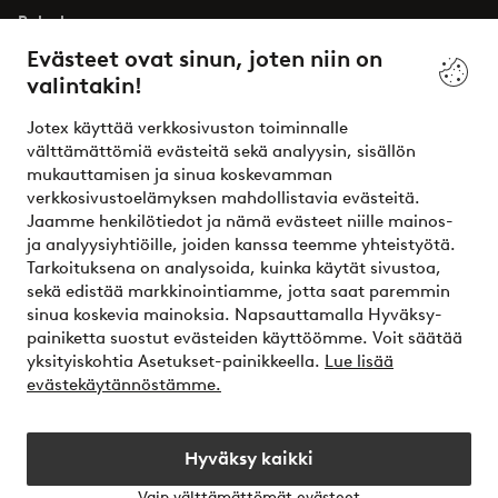
Palvelumme
Evästeet ovat sinun, joten niin on
valintakin!
Ehdot
Jotex käyttää verkkosivuston toiminnalle
Ystävät
välttämättömiä evästeitä sekä analyysin, sisällön
mukauttamisen ja sinua koskevamman
verkkosivustoelämyksen mahdollistavia evästeitä.
Jaamme henkilötiedot ja nämä evästeet niille mainos-
Turvalliset maksut – maksa nyt tai erissä
ja analyysiyhtiöille, joiden kanssa teemme yhteistyötä.
Tarkoituksena on analysoida, kuinka käytät sivustoa,
Haluatko tietää
lisää maksuvaihtoehdoistamme
?
sekä edistää markkinointiamme, jotta saat paremmin
elpy
sinua koskevia mainoksia. Napsauttamalla Hyväksy-
painiketta suostut evästeiden käyttöömme. Voit säätää
yksityiskohtia Asetukset-painikkeella.
Lue lisää
evästekäytännöstämme.
Suomi - Valitse maa
Hyväksy kaikki
Instagram
Facebook
Vain välttämättömät evästeet