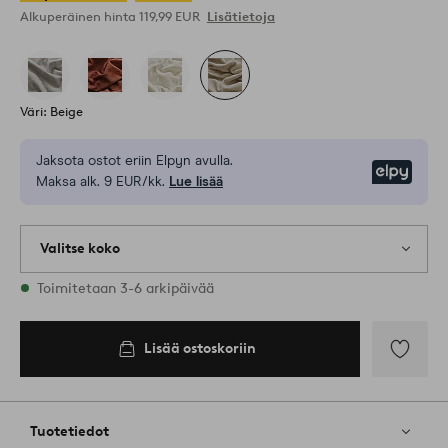
Alkuperäinen hinta
119,99 EUR
Lisätietoja
Väri: Beige
Jaksota ostot eriin Elpyn avulla.
Elpy
Maksa alk. 9 EUR/kk.
Lue lisää
Valitse koko
1 varastossa olevat koot
Toimitetaan 3-6 arkipäivää
Lisää ostoskoriin
Lisää
suosikkeih
Tuotetiedot