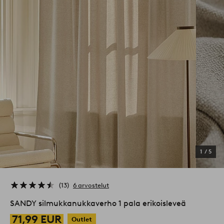
1
/
5
13
6 arvostelut
SANDY silmukkanukkaverho 1 pala erikoisleveä
71,99 EUR
Outlet