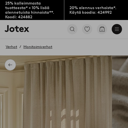
25% kalleimmasta
tuotteesta* + 10% lisää
20% alennus verhoista*.
alennetuista hinnoista**.
Käytä koodia: 424992
Koodi: 424882
Jotex-
Siirry
Siirry
logo
merkittyihin
ostoskoriin
–
suosikkituotteisiin
siirry
Verhot
Monitoimiverhot
aloitussivulle
Takaisin