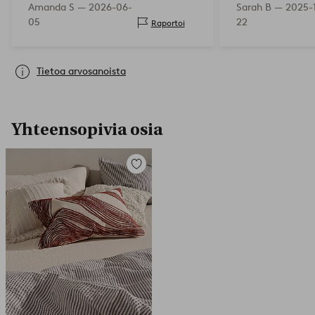
Amanda S —
2026-06-
Sarah B —
2025-
raskaasti ja pim
05
22
Raportoi
lähes kokonaan. 
tyytyväinen ja ti
Tietoa arvosanoista
Yhteensopivia osia
Lisää
suosikkeihin