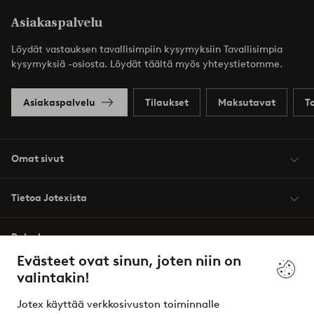
Asiakaspalvelu
Löydät vastauksen tavallisimpiin kysymyksiin Tavallisimpia
kysymyksiä -osiosta. Löydät täältä myös yhteystietomme.
Asiakaspalvelu
Tilaukset
Maksutavat
T
Omat sivut
Tietoa Jotexista
Palvelumme
Evästeet ovat sinun, joten niin on
valintakin!
Ehdot
Jotex käyttää verkkosivuston toiminnalle