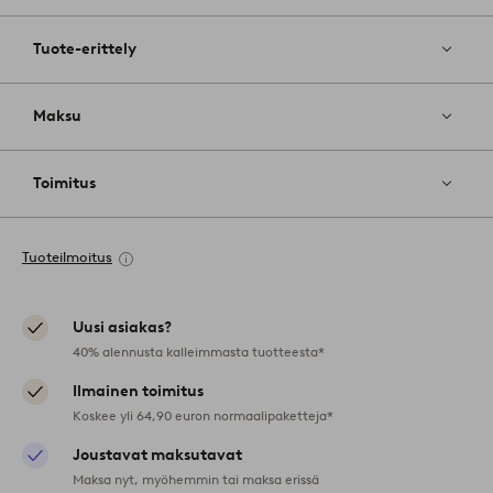
Tuote-erittely
Maksu
Toimitus
Tuoteilmoitus
Uusi asiakas?
40% alennusta kalleimmasta tuotteesta*
Ilmainen toimitus
Koskee yli 64,90 euron normaalipaketteja*
Joustavat maksutavat
Maksa nyt, myöhemmin tai maksa erissä