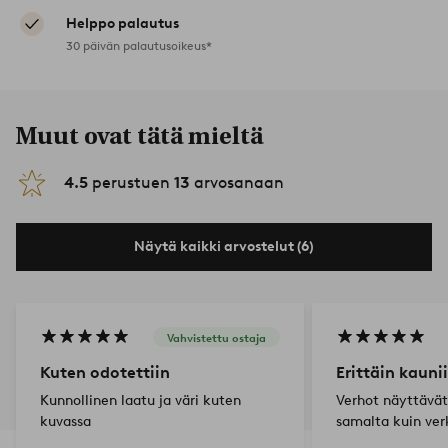
Helppo palautus
30 päivän palautusoikeus*
Muut ovat tätä mieltä
4.5
perustuen
13
arvosanaan
Näytä kaikki arvostelut (6)
Vahvistettu ostaja
Kuten odotettiin
Erittäin kauni
Kunnollinen laatu ja väri kuten
Verhot näyttävät
kuvassa
samalta kuin ver
kuvissa ja laskeu