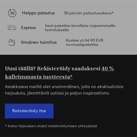
Helppo palautus
30 päivän palautusoikeus*
Saat pakettisi tavallista nopeammalla
Express
toimituksella
Koskee yli 64,90 EUR
Ilmainen toimitus
normaalipakettia
Uusi täällä? Rekisteröidy saadaksesi
40 %
kalleimmasta tuotteesta*
Asiakkaana meillä olet ensimmäinen, jolla on eksklusiivisia
tarjouksia, jännittäviä uutisia ja paljon inspiraatiota.
Rekisteröidy itse
* Katso tarjouksen ehdot rekisteröitymisen yhteydessä