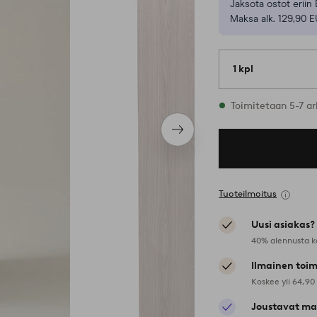
Jaksota ostot eriin 
Maksa alk. 129,90 E
1 kpl
Varastossa
Toimitetaan 5-7 ar
Seuraava
tuote
Tuoteilmoitus
Uusi asiakas?
40% alennusta k
Ilmainen toim
Koskee yli 64,90
Joustavat ma