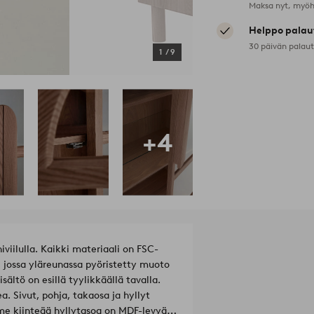
Maksa nyt, myöh
Helppo palau
30 päivän palau
1
/
9
+4
iviilulla. Kaikki materiaali on FSC-
pi, jossa yläreunassa pyöristetty muoto
ältö on esillä tyylikkäällä tavalla.
ea. Sivut, pohja, takaosa ja hyllyt
lme kiinteää hyllytasoa on MDF-levyä ja