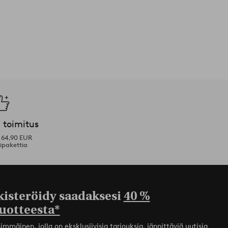
 toimitus
i 64,90 EUR
ipakettia
kisteröidy saadaksesi
40 %
uotteesta*
mmäinen, jolla on eksklusiivisia tarjouksia, jännittäviä uutisia