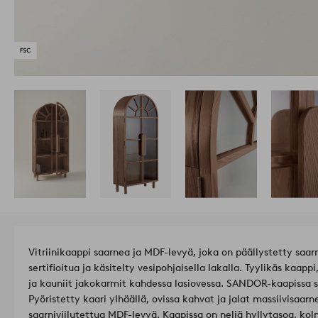
Vitriinikaappi saarnea ja MDF-levyä, joka on päällystetty saarn
sertifioitua ja käsitelty vesipohjaisella lakalla. Tyylikäs kaap
ja kauniit jakokarmit kahdessa lasiovessa. SANDOR-kaapissa sis
Pyöristetty kaari ylhäällä, ovissa kahvat ja jalat massiivisaarn
saarniviilutettua MDF-levyä. Kaapissa on neljä hyllytasoa, ko