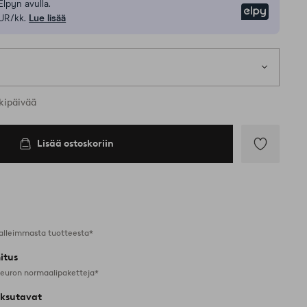
Elpyn avulla.
Elpy
UR/kk.
Lue lisää
kipäivää
Lisää ostoskoriin
Lisää
suosikkeihin
alleimmasta tuotteesta*
itus
 euron normaalipaketteja*
ksutavat