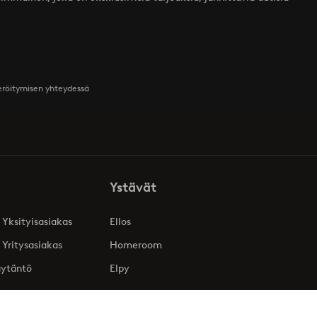
teröitymisen yhteydessä
Ystävät
 Yksityisasiakas
Ellos
 Yritysasiakas
Homeroom
äytäntö
Elpy