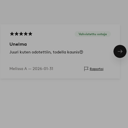
Vahvistettu ostaja
Unelma
Juuri kuten odotettiin, todella kaunis😍
Seu
tuo
Melissa A —
2026-01-31
Raportoi