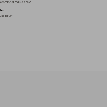
emmin tai maksa erissä
tus
tusoikeus*