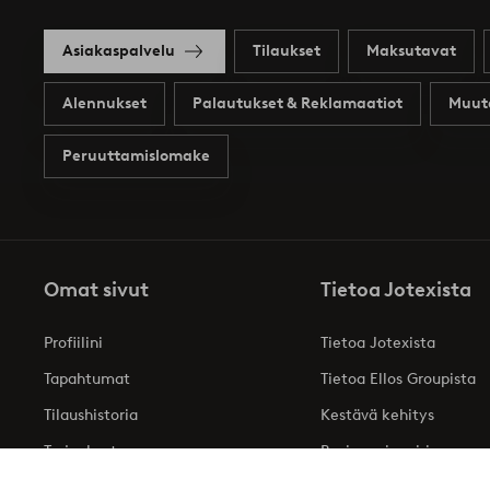
Asiakaspalvelu
Tilaukset
Maksutavat
Alennukset
Palautukset & Reklamaatiot
Muut
Peruuttamislomake
Omat sivut
Tietoa Jotexista
Profiilini
Tietoa Jotexista
Tapahtumat
Tietoa Ellos Groupista
Tilaushistoria
Kestävä kehitys
Tarjoukset
Business inquiries
Saavutettavuusseloste