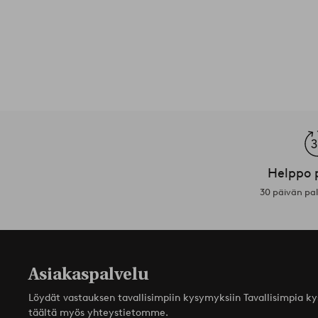
Helppo 
30 päivän pa
Asiakaspalvelu
Löydät vastauksen tavallisimpiin kysymyksiin Tavallisimpia k
täältä myös yhteystietomme.