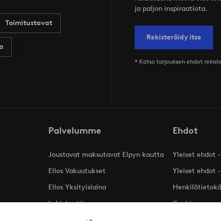
ja paljon inspiraatiota.
Toimitustavat
Rekisteröidy itse
a
* Katso tarjouksen ehdot rekis
Palvelumme
Ehdot
Joustavat maksutavat Elpyn kautta
Yleiset ehdot -
Ellos Vakuutukset
Yleiset ehdot -
Ellos Yksityislaina
Henkilötietok
Lahjakortti
Cookies
Affiliates