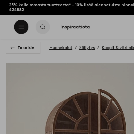
25% kalleimmasta tuotteesta* + 10% lisää alennetuista hinnoi
424882
Inspiraatiota
Takaisin
Huonekalut
Säilytys
Kaapit & vitriini