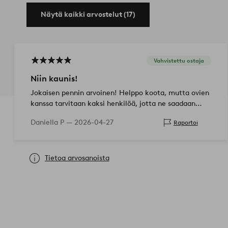
Näytä kaikki arvostelut (17)
Vahvistettu ostaja
Niin kaunis!
Jokaisen pennin arvoinen! Helppo koota, mutta ovien
kanssa tarvitaan kaksi henkilöä, jotta ne saadaan
tasattua toistensa kanssa
Daniella P —
2026-04-27
Raportoi
Tietoa arvosanoista