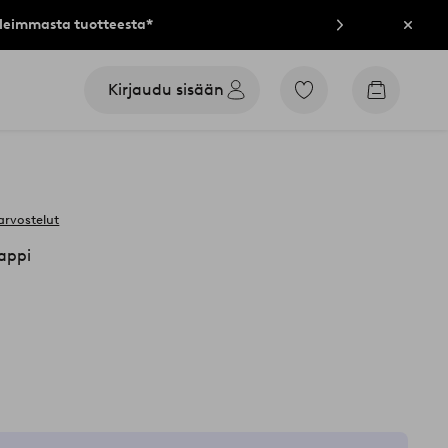
lleimmasta tuotteesta*
Sulje
Kirjaudu sisään
Siirry
Siirry
merkittyihin
ostoskori
suosikkituotteisiin
arvostelut
appi