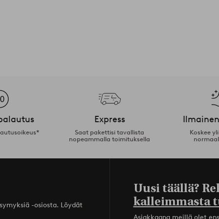
palautus
Express
Ilmainen
lautusoikeus*
Saat pakettisi tavallista
Koskee yl
nopeammalla toimituksella
normaal
Uusi täällä? Re
kalleimmasta t
ysymyksiä -osiosta. Löydät
Asiakkaana meillä olet ensi