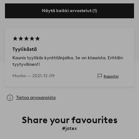
Näytä kaikki arvostelut (1)
Tyylikästä
Kaunis tyylikäs kynttilänjalka. Se on klassista. Erittäin
tyytyväinen!!
Monho —
2021-12-09
Raportoi
Tietoa arvosanoista
Share your favourites
#jotex