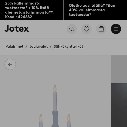
25% kalleimmasta
Oletko uusi täällä? Tilaa
tuotteesta* + 10% lisää
40% kalleimmasta
alennetuista hinnoista**.
tuotteesta*
Koodi: 424882
Jotex-
Siirry
Siirry
logo
merkittyihin
ostoskoriin
–
suosikkituotteisiin
siirry
Valaisimet
Jouluvalot
Sähkökyntteliköt
aloitussivulle
Takaisin