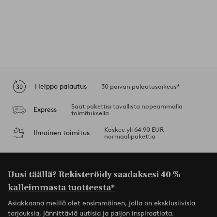
Helppo palautus
30 päivän palautusoikeus*
Saat pakettisi tavallista nopeammalla
Express
toimituksella
Koskee yli 64,90 EUR
Ilmainen toimitus
normaalipakettia
Uusi täällä? Rekisteröidy saadaksesi
40 %
kalleimmasta tuotteesta*
Asiakkaana meillä olet ensimmäinen, jolla on eksklusiivisia
tarjouksia, jännittäviä uutisia ja paljon inspiraatiota.