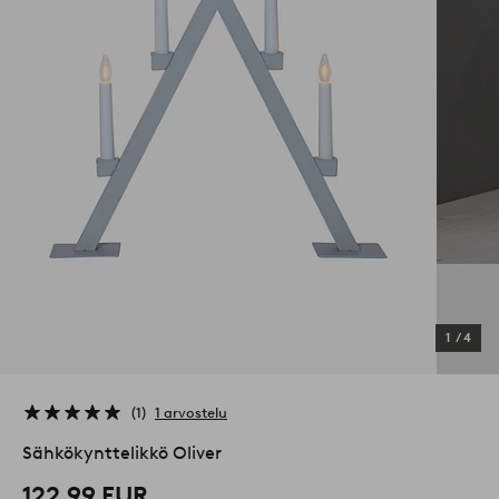
1
/
4
1
1 arvostelu
Sähkökynttelikkö Oliver
122,99 EUR