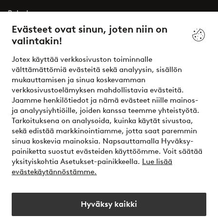
Palvelumme
Evästeet ovat sinun, joten niin on
valintakin!
Ehdot
Jotex käyttää verkkosivuston toiminnalle
Ystävät
välttämättömiä evästeitä sekä analyysin, sisällön
mukauttamisen ja sinua koskevamman
verkkosivustoelämyksen mahdollistavia evästeitä.
Jaamme henkilötiedot ja nämä evästeet niille mainos-
Turvalliset maksut – maksa nyt tai erissä
ja analyysiyhtiöille, joiden kanssa teemme yhteistyötä.
Tarkoituksena on analysoida, kuinka käytät sivustoa,
Haluatko tietää
lisää maksuvaihtoehdoistamme
?
sekä edistää markkinointiamme, jotta saat paremmin
elpy
sinua koskevia mainoksia. Napsauttamalla Hyväksy-
painiketta suostut evästeiden käyttöömme. Voit säätää
yksityiskohtia Asetukset-painikkeella.
Lue lisää
evästekäytännöstämme.
Suomi - Valitse maa
Hyväksy kaikki
Instagram
Facebook