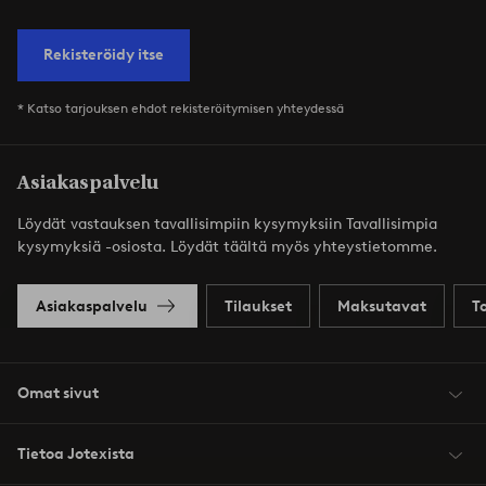
Rekisteröidy itse
* Katso tarjouksen ehdot rekisteröitymisen yhteydessä
Asiakaspalvelu
Löydät vastauksen tavallisimpiin kysymyksiin Tavallisimpia
kysymyksiä -osiosta. Löydät täältä myös yhteystietomme.
Asiakaspalvelu
Tilaukset
Maksutavat
T
Omat sivut
Tietoa Jotexista