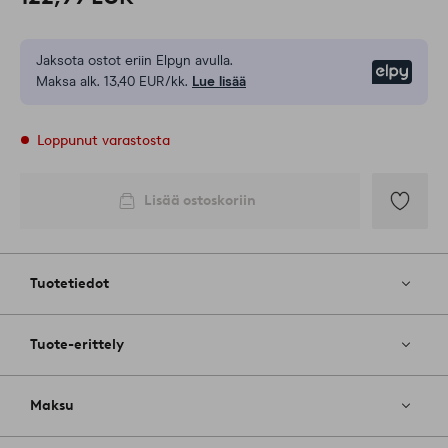
Jaksota ostot eriin Elpyn avulla.
Elpy
Maksa alk. 13,40 EUR/kk.
Lue lisää
Loppunut varastosta
Lisää ostoskoriin
Lisää
suosikkeih
Tuotetiedot
Tuote-erittely
Maksu