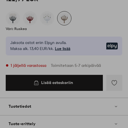
Väri: Ruskea
Jaksota ostot eriin Elpyn avulla.
Elpy
Maksa alk. 13,40 EUR/kk.
Lue lisää
1 jäljellä varastossa
Toimitetaan 5-7 arkipäivää
Lisää ostoskoriin
Lisää
ostoskoriin
Lisää
suosikkeih
Tuotetiedot
Tuote-erittely