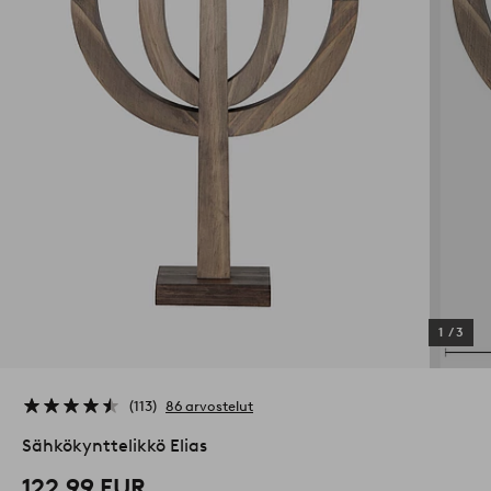
1
/
3
113
86 arvostelut
Sähkökynttelikkö Elias
122,99 EUR