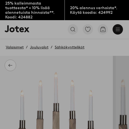
25% kalleimmasta
tuotteesta* + 10% lisää
20% alennus verhoista*.
alennetuista hinnoista**.
Käytä koodia: 424992
Koodi: 424882
Jotex-
Siirry
Siirry
logo
merkittyihin
ostoskoriin
–
suosikkituotteisiin
siirry
Valaisimet
Jouluvalot
Sähkökyntteliköt
aloitussivulle
Takaisin