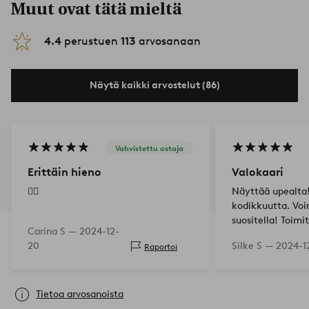
Muut ovat tätä mieltä
4.4
perustuen
113
arvosanaan
Näytä kaikki arvostelut (86)
Vahvistettu ostaja
Erittäin hieno
Valokaari
👍🏻
Näyttää upealta!
kodikkuutta. Voi
suositella! Toimi
Carina S —
2024-12-
nopeasti.
20
Silke S —
2024-1
Raportoi
Tietoa arvosanoista