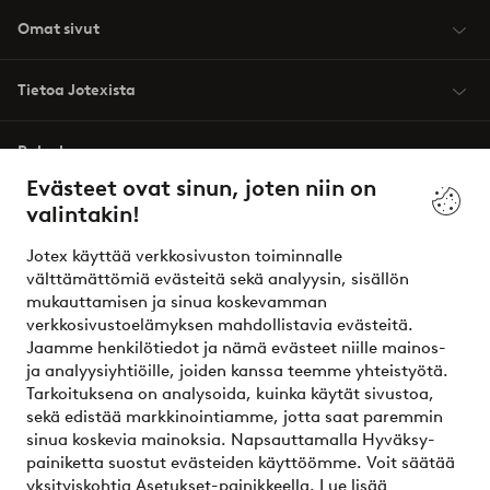
Omat sivut
Tietoa Jotexista
Palvelumme
Evästeet ovat sinun, joten niin on
valintakin!
Ehdot
Jotex käyttää verkkosivuston toiminnalle
Ystävät
välttämättömiä evästeitä sekä analyysin, sisällön
mukauttamisen ja sinua koskevamman
verkkosivustoelämyksen mahdollistavia evästeitä.
Jaamme henkilötiedot ja nämä evästeet niille mainos-
Turvalliset maksut – maksa nyt tai erissä
ja analyysiyhtiöille, joiden kanssa teemme yhteistyötä.
Tarkoituksena on analysoida, kuinka käytät sivustoa,
Haluatko tietää
lisää maksuvaihtoehdoistamme
?
sekä edistää markkinointiamme, jotta saat paremmin
elpy
sinua koskevia mainoksia. Napsauttamalla Hyväksy-
painiketta suostut evästeiden käyttöömme. Voit säätää
yksityiskohtia Asetukset-painikkeella.
Lue lisää