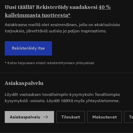
Uusi täällä? Rekisteröidy saadaksesi
40 %
kalleimmasta tuotteesta*
Asiakkaana meillä olet ensimmäinen, jolla on eksklusiivisia
tarjouksia, jännittäviä uutisia ja paljon inspiraatiota.
Rekisteröidy itse
* Katso tarjouksen ehdot rekisteröitymisen yhteydessä
Asiakaspalvelu
Löydät vastauksen tavallisimpiin kysymyksiin Tavallisimpia
kysymyksiä -osiosta. Löydät täältä myös yhteystietomme.
Asiakaspalvelu
Tilaukset
Maksutavat
T