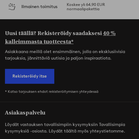
Koskee yli 64,90 EUR
Ilmainen toimitus
normaalipakettia
Uusi täällä? Rekisteröidy saadaksesi
40 %
kalleimmasta tuotteesta*
Asiakkaana meillä olet ensimmäinen, jolla on eksklusiivisia
tarjouksia, jännittäviä uutisia ja paljon inspiraatiota.
Rekisteröidy itse
* Katso tarjouksen ehdot rekisteröitymisen yhteydessä
Asiakaspalvelu
Löydät vastauksen tavallisimpiin kysymyksiin Tavallisimpia
kysymyksiä -osiosta. Löydät täältä myös yhteystietomme.