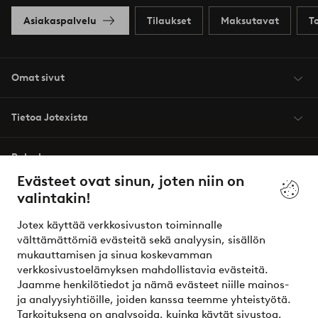
Asiakaspalvelu
Tilaukset
Maksutavat
T
Omat sivut
Tietoa Jotexista
Palvelumme
Evästeet ovat sinun, joten niin on
valintakin!
Ehdot
Jotex käyttää verkkosivuston toiminnalle
Ystävät
välttämättömiä evästeitä sekä analyysin, sisällön
mukauttamisen ja sinua koskevamman
verkkosivustoelämyksen mahdollistavia evästeitä.
Jaamme henkilötiedot ja nämä evästeet niille mainos-
Turvalliset maksut – maksa nyt tai erissä
ja analyysiyhtiöille, joiden kanssa teemme yhteistyötä.
Tarkoituksena on analysoida, kuinka käytät sivustoa,
Haluatko tietää
lisää maksuvaihtoehdoistamme
?