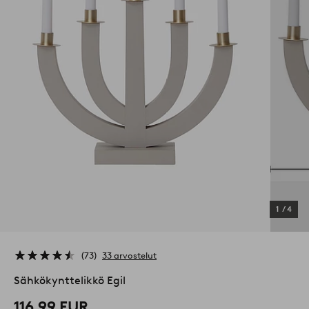
1
/
4
73
33 arvostelut
Sähkökynttelikkö Egil
116,99 EUR