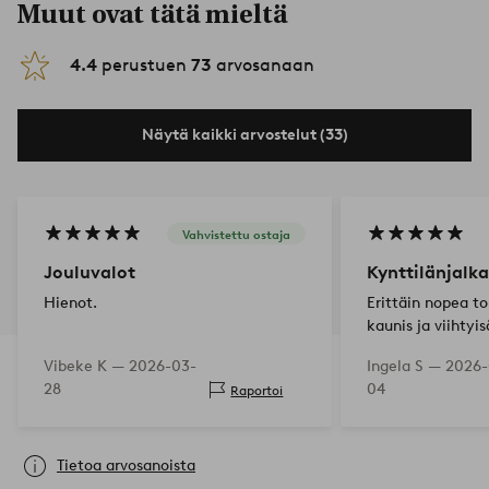
Muut ovat tätä mieltä
4.4
perustuen
73
arvosanaan
Näytä kaikki arvostelut (33)
Vahvistettu ostaja
Jouluvalot
Kynttilänjalka
Hienot.
Erittäin nopea to
kaunis ja viihtyi
Vibeke K —
2026-03-
Ingela S —
2026-
28
04
Raportoi
Tietoa arvosanoista