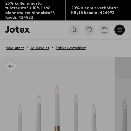
25% kalleimmasta
tuotteesta* + 10% lisää
20% alennus verhoista*.
alennetuista hinnoista**.
Käytä koodia: 424992
Koodi: 424882
Jotex-
Siirry
Siirry
logo
merkittyihin
ostoskoriin
–
suosikkituotteisiin
siirry
Valaisimet
Jouluvalot
Sähkökyntteliköt
aloitussivulle
Takaisin