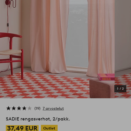
1
/
2
19
7 arvostelut
SADIE rengasverhot, 2/pakk.
37,49 EUR
Outlet