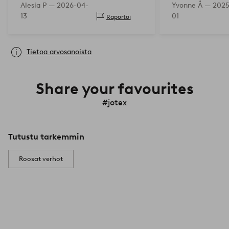
Alesia P —
2026-04-
Yvonne Å —
2025
13
01
Raportoi
Tietoa arvosanoista
Share your favourites
#jotex
Tutustu tarkemmin
Roosat verhot