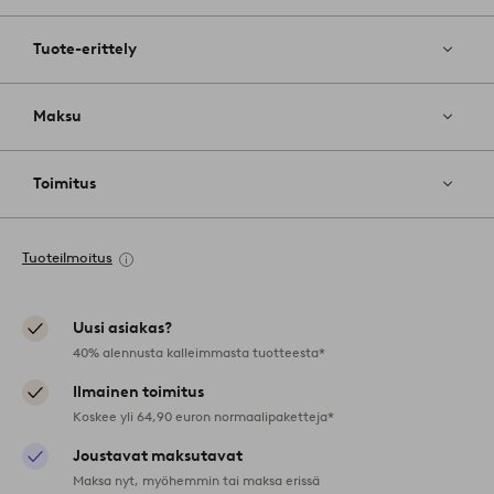
Tuote-erittely
Maksu
Toimitus
Tuoteilmoitus
Uusi asiakas?
40% alennusta kalleimmasta tuotteesta*
Ilmainen toimitus
Koskee yli 64,90 euron normaalipaketteja*
Joustavat maksutavat
Maksa nyt, myöhemmin tai maksa erissä