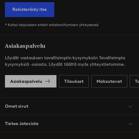
Rekisteröidy itse
* Katso tarjouksen ehdot rekisteröitymisen yhteydessä
Asiakaspalvelu
Löydät vastauksen tavallisimpiin kysymyksiin Tavallisimpia
kysymyksiä -osiosta. Löydät täältä myös yhteystietomme.
Asiakaspalvelu
Tilaukset
Maksutavat
T
Omat sivut
Tietoa Jotexista