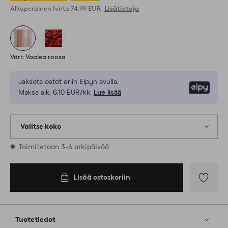
Alkuperäinen hinta
74,99 EUR
Lisätietoja
Väri: Vaalea roosa
Jaksota ostot eriin Elpyn avulla.
Elpy
Maksa alk. 6,10 EUR/kk.
Lue lisää
Valitse koko
2 varastossa olevat koot
Toimitetaan 3-6 arkipäivää
Lisää ostoskoriin
Lisää
suosikkeih
Tuotetiedot