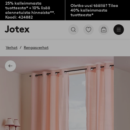
25% kalleimmasta
Oletko uusi täällä? Tilaa
tuotteesta* + 10% lisää
40% kalleimmasta
alennetuista hinnoista**.
tuotteesta*
Koodi: 424882
Jotex-
Siirry
Siirry
logo
merkittyihin
ostoskoriin
–
suosikkituotteisiin
siirry
Verhot
Rengasverhot
aloitussivulle
Takaisin