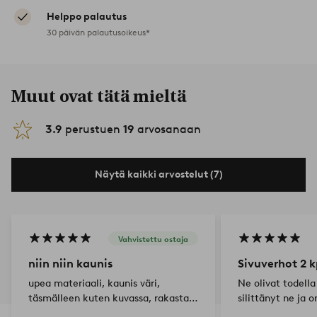
Helppo palautus
30 päivän palautusoikeus*
Muut ovat tätä mieltä
3.9
perustuen
19
arvosanaan
Näytä kaikki arvostelut (7)
Vahvistettu ostaja
niin niin kaunis
Sivuverhot 2 k
upea materiaali, kaunis väri,
Ne olivat todella
täsmälleen kuten kuvassa, rakastan
silittänyt ne ja
sitä
lyhyemmiksi