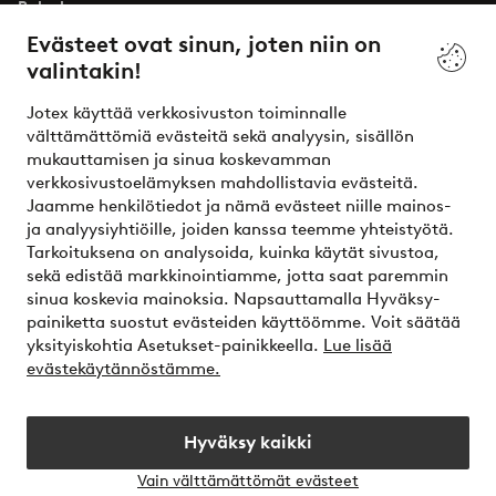
Palvelumme
Evästeet ovat sinun, joten niin on
valintakin!
Ehdot
Jotex käyttää verkkosivuston toiminnalle
Ystävät
välttämättömiä evästeitä sekä analyysin, sisällön
mukauttamisen ja sinua koskevamman
verkkosivustoelämyksen mahdollistavia evästeitä.
Jaamme henkilötiedot ja nämä evästeet niille mainos-
Turvalliset maksut – maksa nyt tai erissä
ja analyysiyhtiöille, joiden kanssa teemme yhteistyötä.
Tarkoituksena on analysoida, kuinka käytät sivustoa,
Haluatko tietää
lisää maksuvaihtoehdoistamme
?
sekä edistää markkinointiamme, jotta saat paremmin
elpy
sinua koskevia mainoksia. Napsauttamalla Hyväksy-
painiketta suostut evästeiden käyttöömme. Voit säätää
yksityiskohtia Asetukset-painikkeella.
Lue lisää
evästekäytännöstämme.
Suomi - Valitse maa
Hyväksy kaikki
Instagram
Facebook
Vain välttämättömät evästeet
Avaa