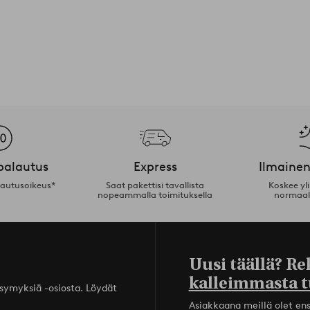
palautus
Express
Ilmainen
lautusoikeus*
Saat pakettisi tavallista
Koskee yl
nopeammalla toimituksella
normaal
Uusi täällä? Re
kalleimmasta t
ysymyksiä -osiosta. Löydät
Asiakkaana meillä olet ensi