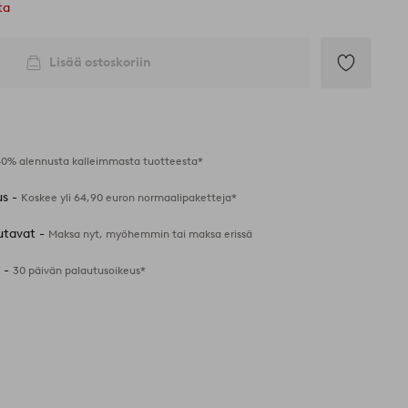
ta
Lisää ostoskoriin
Lisää
suosikkeihin
40% alennusta kalleimmasta tuotteesta*
us -
Koskee yli 64,90 euron normaalipaketteja*
utavat -
Maksa nyt, myöhemmin tai maksa erissä
 -
30 päivän palautusoikeus*