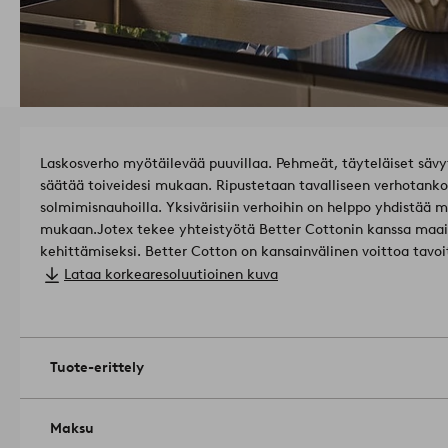
Laskosverho myötäilevää puuvillaa. Pehmeät, täyteläiset sävy
säätää toiveidesi mukaan. Ripustetaan tavalliseen verhotank
solmimisnauhoilla. Yksivärisiin verhoihin on helppo yhdistää m
mukaan.
Jotex tekee yhteistyötä Better Cottonin kanssa maa
kehittämiseksi. Better Cotton on kansainvälinen voittoa tavoi
puuvillanviljelijöille kestävämpiä puuvillanviljelytapoja se
Lataa korkearesoluutioinen kuva
ja torjunta-aineiden vähentämiseen. Better Cotton edistää puuvi
taloudellisia ja ympäristöön liittyviä olosuhteita. Valitsemal
sijoitustamme Better Cottonin toimiin. Better Cotton kuuluu
fyysisesti jäljitettävissä lopputuotteissa.
Tuote-erittely
Lisätietoa Better Cottonista saat osoitteesta
bettercotton.org/learnmore
Materiaali: 100% puuvillaa.
Koko: Enimmäispituus 90 cm, vähimmäispituus 20 cm. Ilmoita
Maksu