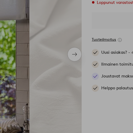
Loppunut varastos
Tuoteilmoitus
Uusi asiakas? -
Seuraava
tuote
Ilmainen toimit
Joustavat maks
Helppo palautus