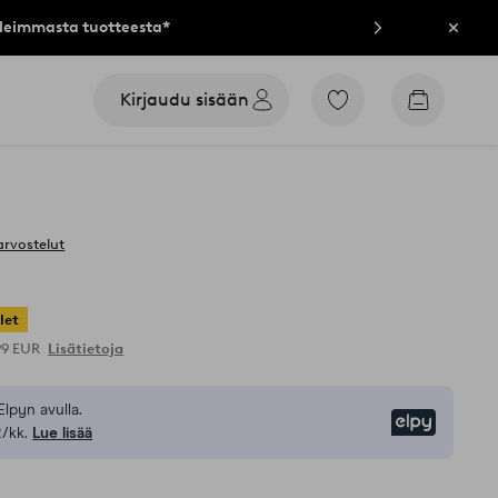
lleimmasta tuotteesta*
Sulje
Kirjaudu sisään
Siirry
Siirry
merkittyihin
ostoskori
suosikkituotteisiin
arvostelut
let
99 EUR
Lisätietoja
Elpyn avulla.
Elpy
/kk.
Lue lisää