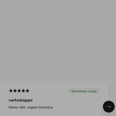
Vahvistettu ostaja
verhokappa
hieno väri, nopea toimitus
Seu
tuo