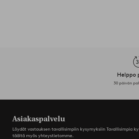
Helppo 
30 päivän pa
Asiakaspalvelu
Löydät vastauksen tavallisimpiin kysymyksiin Tavallisimpia k
täältä myös yhteystietomme.