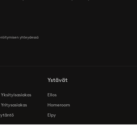
teröitymisen yhteydessä
Ystävät
 Yksityisasiakas
Ellos
 Yritysasiakas
Homeroom
äytäntö
Elpy