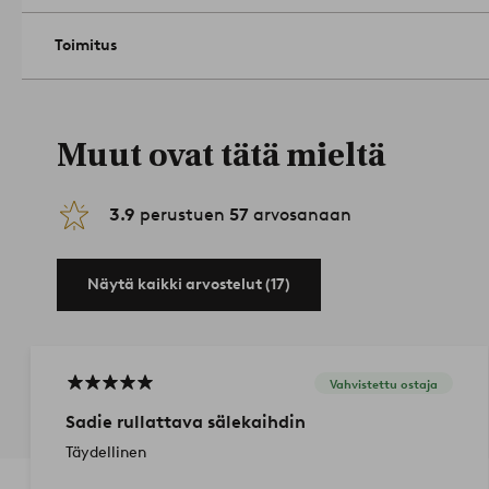
Hoito-ohje: Pesu 30 asteessa. Kutistuu enintään 5%.
Vinkki: Pujota kevyt tanko verhon alareunan kujaan, niin alar
Toimitus
helpompi rullata. Mikäli laskosverhon taustapuoli on valkoinen
kuin rullaat tangon ylös, jotta saat kuviollisen alareunan.
Tuot
Muut ovat tätä mieltä
3.9
perustuen
57
arvosanaan
Näytä kaikki arvostelut (17)
Vahvistettu ostaja
Sadie rullattava sälekaihdin
Täydellinen