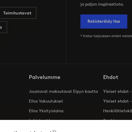
ja paljon inspiraatiota.
Toimitustavat
Rekisteröidy itse
a
* Katso tarjouksen ehdot rekis
Palvelumme
Ehdot
Joustavat maksutavat Elpyn kautta
Yleiset ehdot -
Ellos Vakuutukset
Yleiset ehdot -
Ellos Yksityislaina
Henkilötietok
Lahjakortti
Cookies
Affiliates