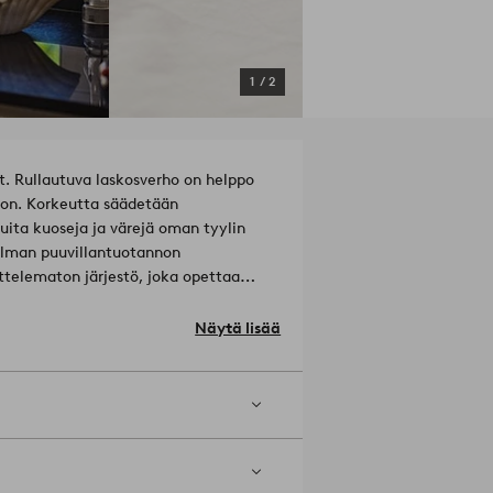
1
/
2
t. Rullautuva laskosverho on helppo
oon. Korkeutta säädetään
uita kuoseja ja värejä oman tyylin
ilman puuvillantuotannon
ttelematon järjestö, joka opettaa
kä ohjaa tehokkaampaan veden käyttöön
llanviljelijöiden sosiaalisia,
Näytä lisää
la puuvillatuotteitamme tuet
 massatasapainojärjestelmään eikä ole
 koko kun tilaat.