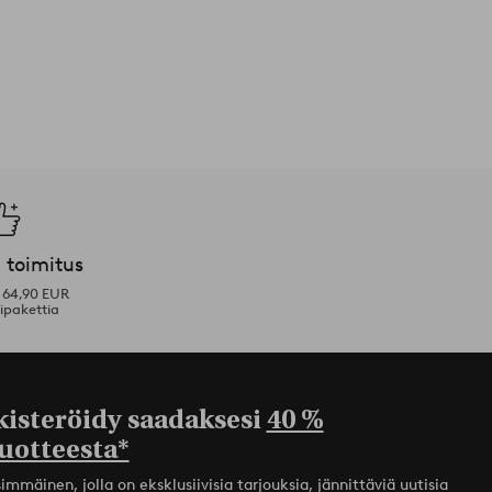
 toimitus
i 64,90 EUR
ipakettia
kisteröidy saadaksesi
40 %
uotteesta*
mmäinen, jolla on eksklusiivisia tarjouksia, jännittäviä uutisia