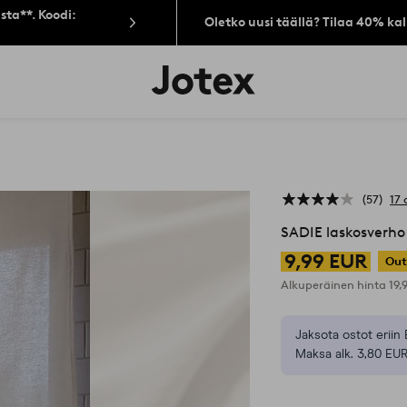
sta**. Koodi:
Oletko uusi täällä? Tilaa 40% ka
Jotex-
logo
–
siirry
aloitussivulle
57
17 
SADIE laskosverho
9,99 EUR
Out
Alkuperäinen hinta
19,
Jaksota ostot eriin 
Maksa alk. 3,80 EUR