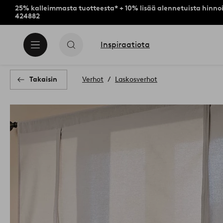
25% kalleimmasta tuotteesta* + 10% lisää alennetuista hinnoi
424882
Inspiraatiota
Takaisin
Verhot
Laskosverhot