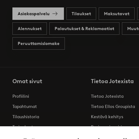
Asiakaspalvelu
Tilaukset
Maksutavat
Alennukset
Palautukset & Reklamaatiot
Muut
Peruuttamislomake
Omat sivut
Tietoa Jotexista
Profiilini
Tietoa Jotexista
Tapahtumat
Tietoa Ellos Groupista
Tilaushistoria
Kestävä kehitys
Tarjoukset
Business inquiries
Saavutettavuusseloste