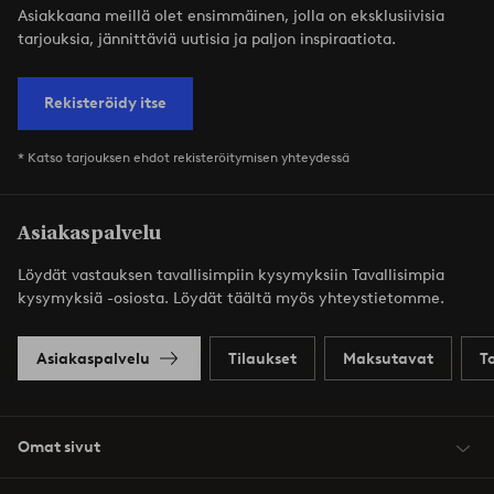
Asiakkaana meillä olet ensimmäinen, jolla on eksklusiivisia
tarjouksia, jännittäviä uutisia ja paljon inspiraatiota.
Rekisteröidy itse
* Katso tarjouksen ehdot rekisteröitymisen yhteydessä
Asiakaspalvelu
Löydät vastauksen tavallisimpiin kysymyksiin Tavallisimpia
kysymyksiä -osiosta. Löydät täältä myös yhteystietomme.
Asiakaspalvelu
Tilaukset
Maksutavat
T
Omat sivut