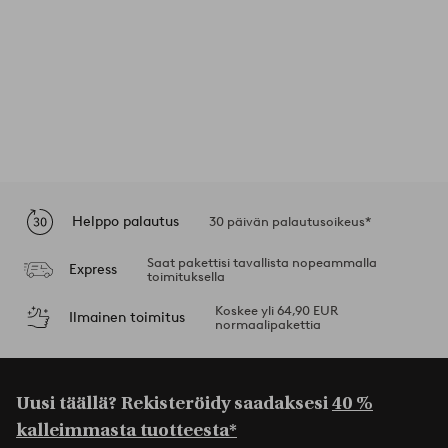
Helppo palautus
30 päivän palautusoikeus*
Saat pakettisi tavallista nopeammalla
Express
toimituksella
Koskee yli 64,90 EUR
Ilmainen toimitus
normaalipakettia
Uusi täällä? Rekisteröidy saadaksesi
40 %
kalleimmasta tuotteesta*