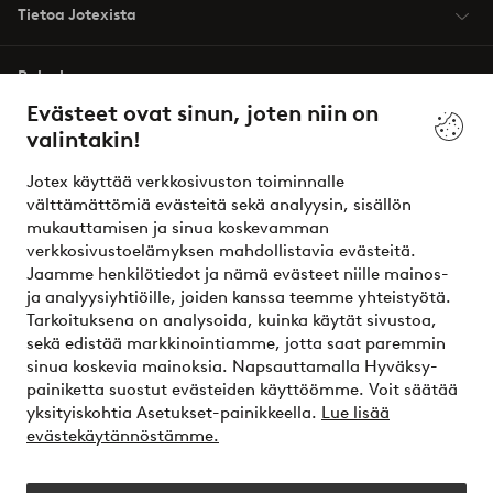
Tietoa Jotexista
Palvelumme
Evästeet ovat sinun, joten niin on
valintakin!
Ehdot
Jotex käyttää verkkosivuston toiminnalle
Ystävät
välttämättömiä evästeitä sekä analyysin, sisällön
mukauttamisen ja sinua koskevamman
verkkosivustoelämyksen mahdollistavia evästeitä.
Jaamme henkilötiedot ja nämä evästeet niille mainos-
Turvalliset maksut – maksa nyt tai erissä
ja analyysiyhtiöille, joiden kanssa teemme yhteistyötä.
Tarkoituksena on analysoida, kuinka käytät sivustoa,
Haluatko tietää
lisää maksuvaihtoehdoistamme
?
sekä edistää markkinointiamme, jotta saat paremmin
elpy
sinua koskevia mainoksia. Napsauttamalla Hyväksy-
painiketta suostut evästeiden käyttöömme. Voit säätää
yksityiskohtia Asetukset-painikkeella.
Lue lisää
evästekäytännöstämme.
Suomi - Valitse maa