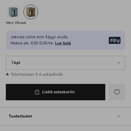
Väri: Vihreä
Jaksota ostot eriin Elpyn avulla.
Elpy
Maksa alk. 9,50 EUR/kk.
Lue lisää
1 kpl
Varastossa
Toimitetaan 3-6 arkipäivää
Lisää ostoskoriin
Lisää
suosikkeih
Tuotetiedot