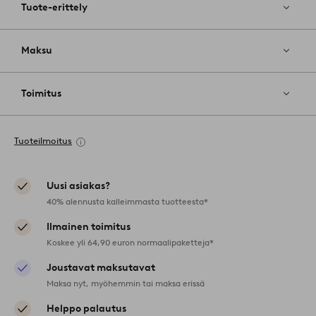
Tuote-erittely
Maksu
Toimitus
Tuoteilmoitus
Uusi asiakas?
40% alennusta kalleimmasta tuotteesta*
Ilmainen toimitus
Koskee yli 64,90 euron normaalipaketteja*
Joustavat maksutavat
Maksa nyt, myöhemmin tai maksa erissä
Helppo palautus