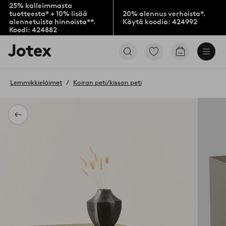
25% kalleimmasta
tuotteesta* + 10% lisää
20% alennus verhoista*.
alennetuista hinnoista**.
Käytä koodia: 424992
Koodi: 424882
Jotex-
Siirry
Siirry
logo
merkittyihin
ostoskoriin
–
suosikkituotteisiin
siirry
Lemmikkieläimet
Koiran peti/kissan peti
aloitussivulle
Takaisin