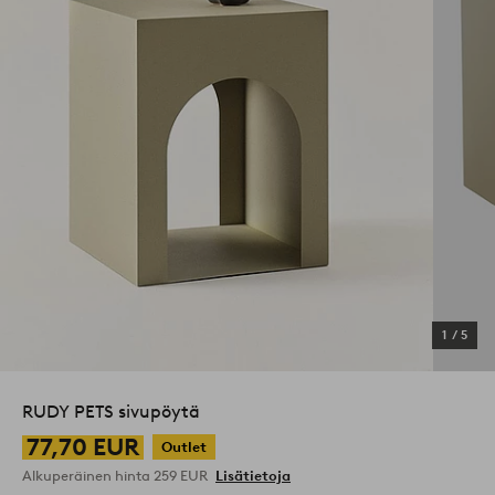
1
/
5
RUDY PETS sivupöytä
77,70 EUR
Outlet
Alkuperäinen hinta
259 EUR
Lisätietoja