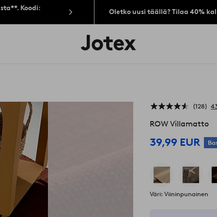
sta**. Koodi:
Oletko uusi täällä? Tilaa 40% ka
Jotex-
logo
–
siirry
aloitussivulle
128
43
ROW Villamatto
39,99 EUR
Ba
Väri: Viininpunainen