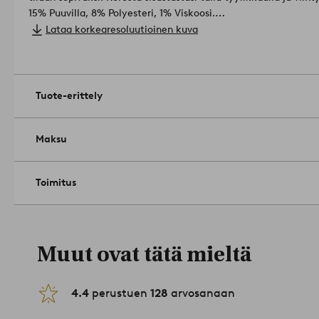
15% Puuvilla, 8% Polyesteri, 1% Viskoosi.
Paksuus: 0.9 cm.
Lataa korkearesoluutioinen kuva
Paino: 1500 g/m².
Koko: Valitse koko tilattaessa.
Hoito-ohjeet: Imuroi säännöllise
Villamatot ovat luonnostaan likaa hylkiviä villan rasvojen ansi
imuroidaan tai puhalletaan pois. Pienemmät tahrat voidaan pest
Tuote-erittely
Toimita ammattimaiseen puhdistukseen. Vinkki/neuvo: Käännä mattoa toisinaan, jotta se kuluu
tasaisesti. Voimakas auringonpaiste voi haalistuttaa sitä. Ha
joka pitää maton paikallaan.
Tuotenumero: 1957159-04
Maksu
Toimitus
Muut ovat tätä mieltä
4.4
perustuen
128
arvosanaan