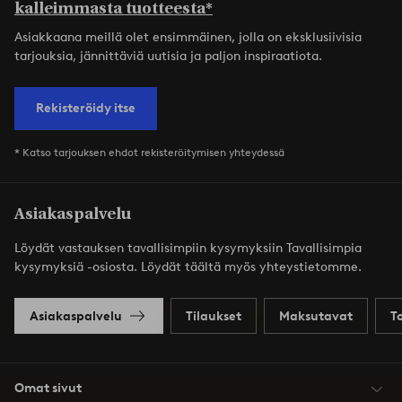
kalleimmasta tuotteesta*
Asiakkaana meillä olet ensimmäinen, jolla on eksklusiivisia
tarjouksia, jännittäviä uutisia ja paljon inspiraatiota.
Rekisteröidy itse
* Katso tarjouksen ehdot rekisteröitymisen yhteydessä
Asiakaspalvelu
Löydät vastauksen tavallisimpiin kysymyksiin Tavallisimpia
kysymyksiä -osiosta. Löydät täältä myös yhteystietomme.
Asiakaspalvelu
Tilaukset
Maksutavat
T
Omat sivut