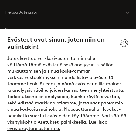
Tietoa Jotexista
Palvelumme
Evästeet ovat sinun, joten niin on
valintakin!
Ehdot
Jotex käyttää verkkosivuston toiminnalle
Ystävät
välttämättömiä evästeitä sekä analyysin, sisällön
mukauttamisen ja sinua koskevamman
verkkosivustoelämyksen mahdollistavia evästeitä.
Jaamme henkilötiedot ja nämä evästeet niille mainos-
Turvalliset maksut – maksa nyt tai erissä
ja analyysiyhtiöille, joiden kanssa teemme yhteistyötä.
Tarkoituksena on analysoida, kuinka käytät sivustoa,
Haluatko tietää
lisää maksuvaihtoehdoistamme
?
sekä edistää markkinointiamme, jotta saat paremmin
elpy
sinua koskevia mainoksia. Napsauttamalla Hyväksy-
painiketta suostut evästeiden käyttöömme. Voit säätää
yksityiskohtia Asetukset-painikkeella.
Lue lisää
evästekäytännöstämme.