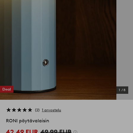
Deal
1
/
8
2
1 arvostelu
RONI pöytävalaisin
42,49 EUR
49,99 EUR