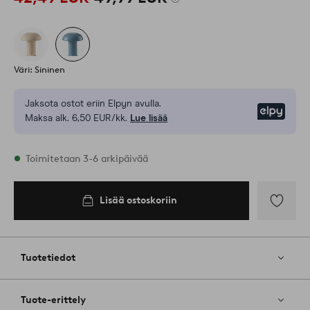
Väri: Sininen
Jaksota ostot eriin Elpyn avulla.
Elpy
Maksa alk. 6,50 EUR/kk.
Lue lisää
Varastossa
Toimitetaan 3-6 arkipäivää
Lisää ostoskoriin
Lisää
ostoskoriin
Lisää
suosikkeih
Tuotetiedot
Tuote-erittely