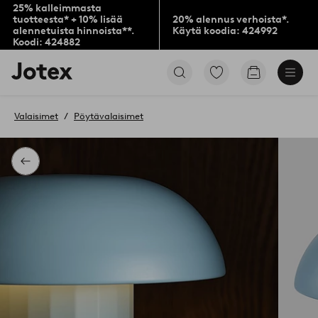
25% kalleimmasta
tuotteesta* + 10% lisää
20% alennus verhoista*.
alennetuista hinnoista**.
Käytä koodia: 424992
Koodi: 424882
Jotex-
Siirry
Siirry
logo
merkittyihin
ostoskoriin
–
suosikkituotteisiin
siirry
Valaisimet
Pöytävalaisimet
aloitussivulle
Takaisin