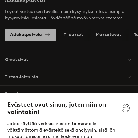
Löydät vastauksen tavallisimpiin kysymyksiin Tavallisimpia
kysymyksiä -osiosta. Löydät täältä myös yhteystietomme.
Asiakaspalvelu
Tilaukset
Maksutavat
T
Omat sivut
Tietoa Jotexista
Palvelumme
Evästeet ovat sinun, joten niin on
valintakin!
Ehdot
Jotex käyttää verkkosivuston toiminnalle
Ystävät
välttämättömiä evästeitä sekä analyysin, sisällön
mukauttamisen ja sinua koskevamman