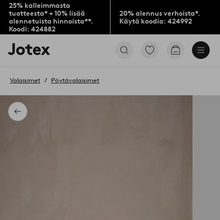
25% kalleimmasta
tuotteesta* + 10% lisää
20% alennus verhoista*.
alennetuista hinnoista**.
Käytä koodia: 424992
Koodi: 424882
Jotex-
Siirry
Siirry
logo
merkittyihin
ostoskoriin
–
suosikkituotteisiin
siirry
Valaisimet
Pöytävalaisimet
aloitussivulle
Takaisin