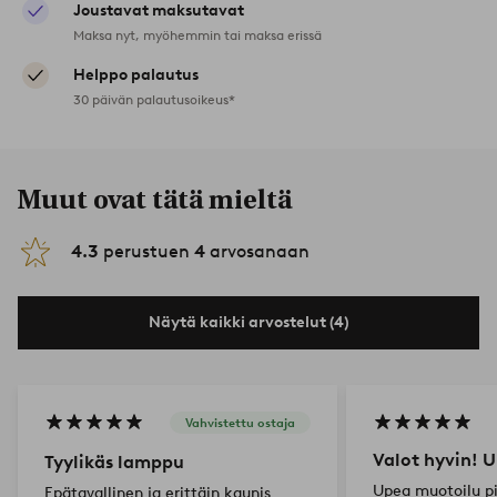
Joustavat maksutavat
Maksa nyt, myöhemmin tai maksa erissä
Helppo palautus
30 päivän palautusoikeus*
Muut ovat tätä mieltä
4.3
perustuen
4
arvosanaan
Näytä kaikki arvostelut (4)
Vahvistettu ostaja
Valot hyvin! 
Tyylikäs lamppu
Upea muotoilu pi
Epätavallinen ja erittäin kaunis