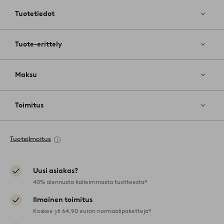
Tuotetiedot
Tuote-erittely
Maksu
Toimitus
Tuoteilmoitus
Uusi asiakas?
40% alennusta kalleimmasta tuotteesta*
Ilmainen toimitus
Koskee yli 64,90 euron normaalipaketteja*