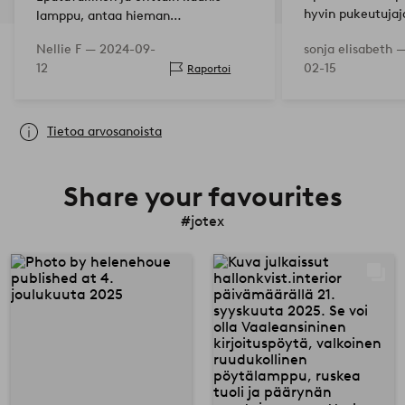
hyvin pukeutuja
lamppu, antaa hieman
valmistettu ”van
kristallimaisen vaikutelman.
Nellie F —
2024-09-
sonja elisabeth 
-kupolista?? -Si
12
02-15
Raportoi
niveljalkaisten 
n m…
Tietoa arvosanoista
Share your favourites
#jotex