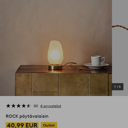
1
/
6
4
4 arvostelut
ROCK pöytävalaisin
40,99 EUR
Outlet