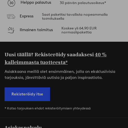
Helppo palautus
30 päivän palautusoikeus*
Saat pakettisi tavallista nopeammalla
Express
toimituksella
Koskee yli 64,90 EUR
Ilmainen toimitus
normaalipakettia
Uusi täällä? Rekisteröidy saadaksesi
40 %
kalleimmasta tuotteesta*
Asiakkaana meillä olet ensimmäinen, jolla on eksklusiivisia
tarjouksia, jännittäviä uutisia ja paljon inspiraatiota.
Rekisteröidy itse
* Katso tarjouksen ehdot rekisteröitymisen yhteydessä
Asiakaspalvelu