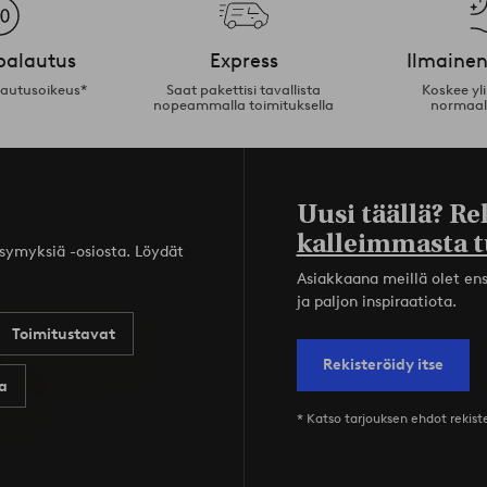
palautus
Express
Ilmainen
lautusoikeus*
Saat pakettisi tavallista
Koskee yl
nopeammalla toimituksella
normaal
Uusi täällä? Re
kalleimmasta t
ysymyksiä -osiosta. Löydät
Asiakkaana meillä olet ensi
ja paljon inspiraatiota.
Toimitustavat
Rekisteröidy itse
a
* Katso tarjouksen ehdot rekis