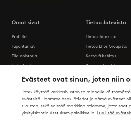
Omat sivut
Tietoa Jotexista
Profiilini
Tietoa Jotexista
Tapahtumat
Tietoa Ellos Groupista
Tilaushistoria
Kestävä kehitys
Tarjoukset
Business inquiries
Saavutettavuusseloste
Evästeet ovat sinun, joten niin o
Jotex käyttää verkkosivuston toiminnalle välttämätt
evästeitä. Jaamme henkilötiedot ja nämä evästeet niil
Turvalliset maksut – maksa nyt tai erissä
sivustoa, sekä edistää markkinointiamme, jotta saat
elpy
Haluatko tietää
lisää maksuvaihtoehdoistamme
?
yksityiskohtia Asetukset-painikkeella.
Lue lisää eväst