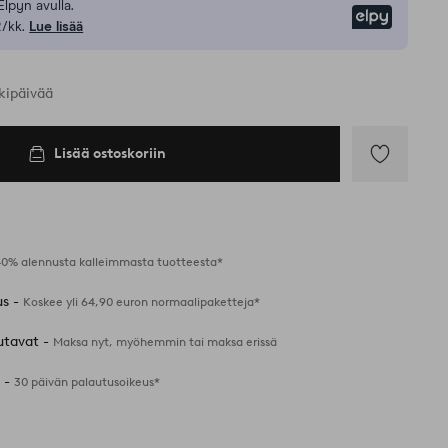
Elpyn avulla.
Elpy
/kk.
Lue lisää
kipäivää
Lisää ostoskoriin
Lisää
suosikkeihin
40% alennusta kalleimmasta tuotteesta*
us -
Koskee yli 64,90 euron normaalipaketteja*
utavat -
Maksa nyt, myöhemmin tai maksa erissä
 -
30 päivän palautusoikeus*