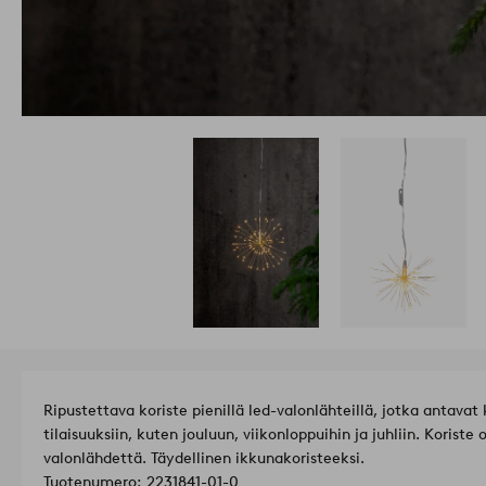
Ripustettava koriste pienillä led-valonlähteillä, jotka antavat
tilaisuuksiin, kuten jouluun, viikonloppuihin ja juhliin. Koriste 
valonlähdettä. Täydellinen ikkunakoristeeksi.
Tuotenumero: 2231841-01-0