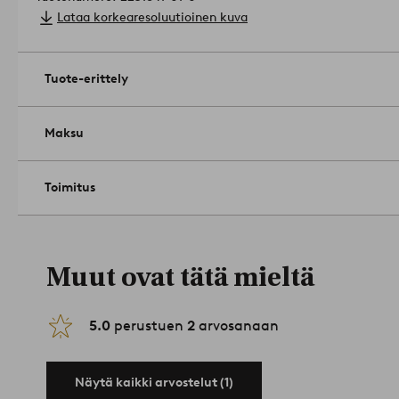
Lataa korkearesoluutioinen kuva
Tuote-erittely
Maksu
Toimitus
Muut ovat tätä mieltä
5.0
perustuen
2
arvosanaan
Näytä kaikki arvostelut (1)