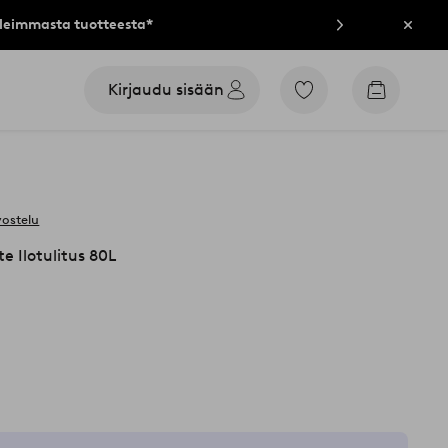
lleimmasta tuotteesta*
Sulje
Kirjaudu sisään
Siirry
Siirry
merkittyihin
ostoskori
suosikkituotteisiin
vostelu
e Ilotulitus 80L