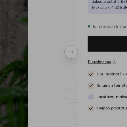
Jaksota ostot eriin 
Maksa alk. 4,30 EUR
Varastossa
Toimitetaan 5-7 ar
Seuraava
tuote
Tuoteilmoitus
Uusi asiakas? -
Ilmainen toimit
Joustavat maks
Helppo palautus