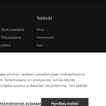
Ystävät
 Yksityisasiakas
Ellos
 Yritysasiakas
Homeroom
äytäntö
Elpy
 koskevamman verkkosivustoelämyksen mahdollistavia
ä. Tarkoituksena on analysoida, kuinka käytät
iniketta suostut evästeiden käyttöömme. Voit säätää
lttämättömät evästeet
Hyväksy kaikki