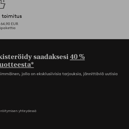
 toimitus
i 64,90 EUR
ipakettia
kisteröidy saadaksesi
40 %
uotteesta*
mmäinen, jolla on eksklusiivisia tarjouksia, jännittäviä uutisia
teröitymisen yhteydessä