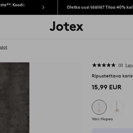
sta**. Koodi:
Oletko uusi täällä? Tilaa 40% ka
Jotex-
logo
–
siirry
aloitussivulle
alot
2
1 ar
Ripustettava korist
15,99 EUR
Väri: Hopea