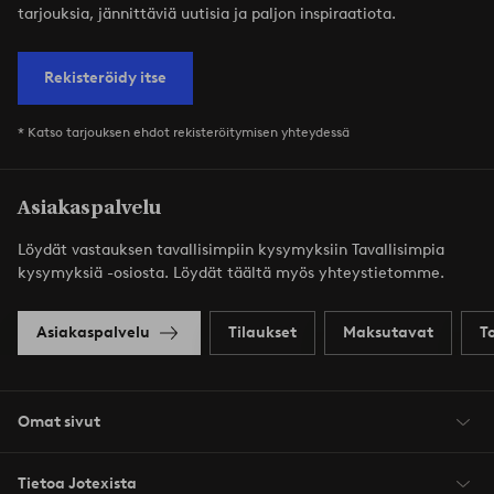
tarjouksia, jännittäviä uutisia ja paljon inspiraatiota.
Rekisteröidy itse
* Katso tarjouksen ehdot rekisteröitymisen yhteydessä
Asiakaspalvelu
Löydät vastauksen tavallisimpiin kysymyksiin Tavallisimpia
kysymyksiä -osiosta. Löydät täältä myös yhteystietomme.
Asiakaspalvelu
Tilaukset
Maksutavat
T
Omat sivut
Tietoa Jotexista