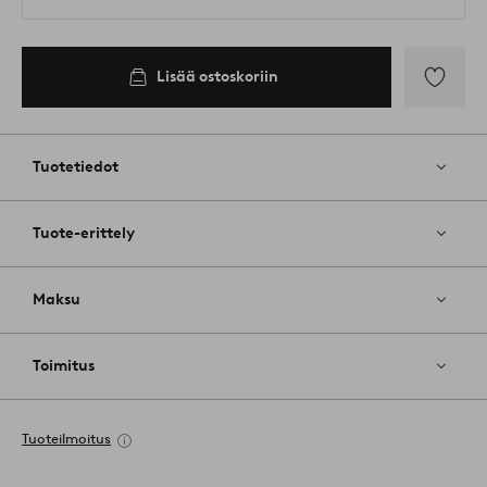
Lisää ostoskoriin
Lisää
suosikkeih
Tuotetiedot
Tuote-erittely
Maksu
Toimitus
Tuoteilmoitus