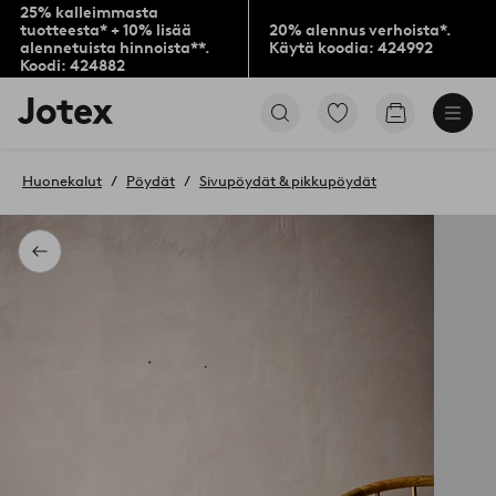
25% kalleimmasta
tuotteesta* + 10% lisää
20% alennus verhoista*.
alennetuista hinnoista**.
Käytä koodia: 424992
Koodi: 424882
Jotex-
Siirry
Siirry
logo
merkittyihin
ostoskoriin
–
suosikkituotteisiin
siirry
Huonekalut
Pöydät
Sivupöydät & pikkupöydät
aloitussivulle
Takaisin