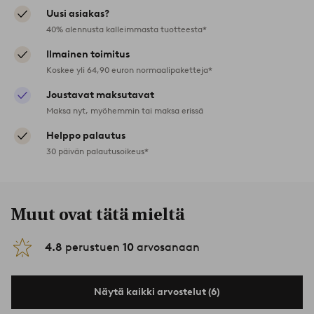
Uusi asiakas?
40% alennusta kalleimmasta tuotteesta*
Ilmainen toimitus
Koskee yli 64,90 euron normaalipaketteja*
Joustavat maksutavat
Maksa nyt, myöhemmin tai maksa erissä
Helppo palautus
30 päivän palautusoikeus*
Muut ovat tätä mieltä
4.8
perustuen
10
arvosanaan
Näytä kaikki arvostelut (6)