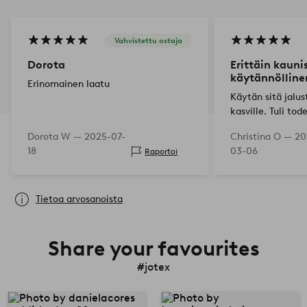
Vahvistettu ostaja
Dorota
Erittäin kaunis
käytännölline
Erinomainen laatu
Käytän sitä jalus
kasville. Tuli tod
näköinen!
Dorota W —
2025-07-
Christina O —
20
18
03-06
Raportoi
Tietoa arvosanoista
Share your favourites
#jotex