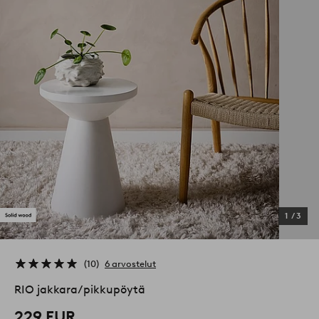
1
/
3
10
6 arvostelut
RIO jakkara/pikkupöytä
229 EUR