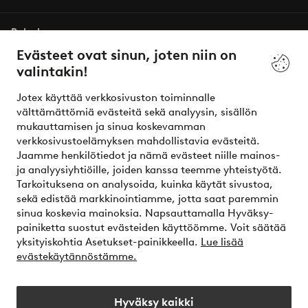
Palvelumme
Evästeet ovat sinun, joten niin on
valintakin!
Ehdot
Jotex käyttää verkkosivuston toiminnalle
Ystävät
välttämättömiä evästeitä sekä analyysin, sisällön
mukauttamisen ja sinua koskevamman
verkkosivustoelämyksen mahdollistavia evästeitä.
Jaamme henkilötiedot ja nämä evästeet niille mainos-
Turvalliset maksut – maksa nyt tai erissä
ja analyysiyhtiöille, joiden kanssa teemme yhteistyötä.
Tarkoituksena on analysoida, kuinka käytät sivustoa,
Haluatko tietää
lisää maksuvaihtoehdoistamme
?
sekä edistää markkinointiamme, jotta saat paremmin
elpy
sinua koskevia mainoksia. Napsauttamalla Hyväksy-
painiketta suostut evästeiden käyttöömme. Voit säätää
yksityiskohtia Asetukset-painikkeella.
Lue lisää
evästekäytännöstämme.
Suomi - Valitse maa
Hyväksy kaikki