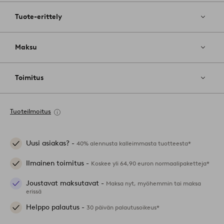
Tuote-erittely
Maksu
Toimitus
Tuoteilmoitus
Uusi asiakas? -
40% alennusta kalleimmasta tuotteesta*
Ilmainen toimitus -
Koskee yli 64,90 euron normaalipaketteja*
Joustavat maksutavat -
Maksa nyt, myöhemmin tai maksa
erissä
Helppo palautus -
30 päivän palautusoikeus*