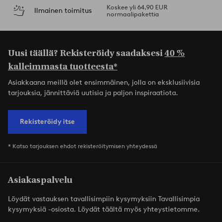
Koskee yli 64,90 EUR
Ilmainen toimitus
normaalipakettia
Uusi täällä? Rekisteröidy saadaksesi
40 %
kalleimmasta tuotteesta*
Asiakkaana meillä olet ensimmäinen, jolla on eksklusiivisia
tarjouksia, jännittäviä uutisia ja paljon inspiraatiota.
Rekisteröidy itse
* Katso tarjouksen ehdot rekisteröitymisen yhteydessä
Asiakaspalvelu
Löydät vastauksen tavallisimpiin kysymyksiin Tavallisimpia
kysymyksiä -osiosta. Löydät täältä myös yhteystietomme.