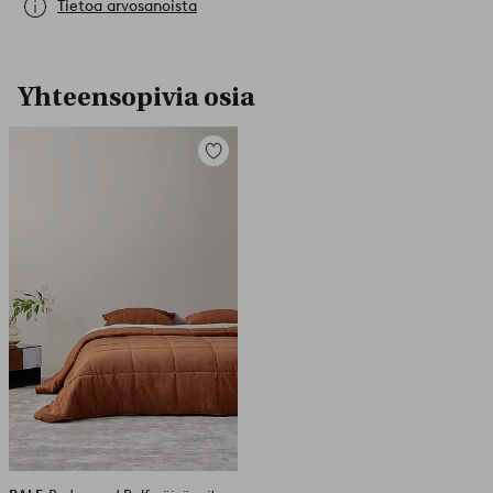
Tietoa arvosanoista
Yhteensopivia osia
Lisää
suosikkeihin