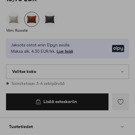
Väri: Ruoste
Jaksota ostot eriin Elpyn avulla.
Elpy
Maksa alk. 4,30 EUR/kk.
Lue lisää
Valitse koko
Varastossa on kaikkia kokoja
Toimitetaan 3-6 arkipäivää
50X60
Lisää ostoskoriin
Lisää
ostoskoriin
Lisää
suosikkeih
Tuotetiedot