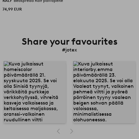
RALF
Bedspread Ralf päiväpeite
74,99 EUR
Share your favourites
#jotex