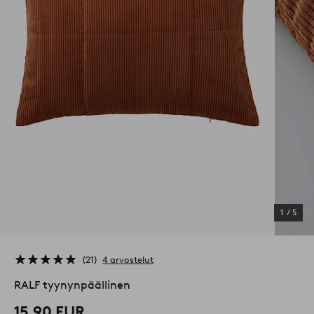
1
/
5
21
4 arvostelut
RALF tyynynpäällinen
15,90 EUR