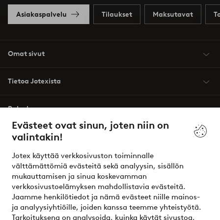
Asiakaspalvelu
Tilaukset
Maksutavat
T
Omat sivut
Tietoa Jotexista
Palvelumme
Evästeet ovat sinun, joten niin on
valintakin!
Ehdot
Jotex käyttää verkkosivuston toiminnalle
Ystävät
välttämättömiä evästeitä sekä analyysin, sisällön
mukauttamisen ja sinua koskevamman
verkkosivustoelämyksen mahdollistavia evästeitä.
Jaamme henkilötiedot ja nämä evästeet niille mainos-
Turvalliset maksut – maksa nyt tai erissä
ja analyysiyhtiöille, joiden kanssa teemme yhteistyötä.
Tarkoituksena on analysoida, kuinka käytät sivustoa,
Haluatko tietää
lisää maksuvaihtoehdoistamme
?