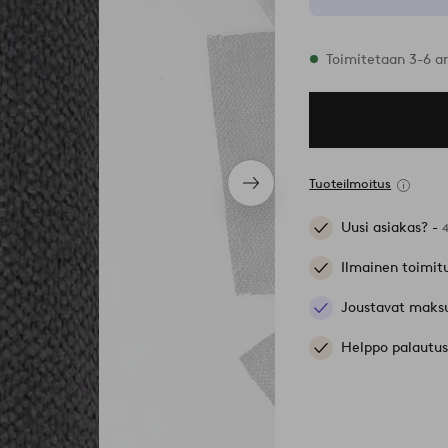
Varastossa
Toimitetaan 3-6 a
Tuoteilmoitus
Seuraava
tuote
Uusi asiakas? -
Ilmainen toimit
Joustavat maks
Helppo palautus