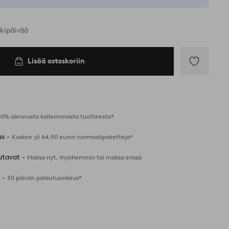
rkipäivää
Lisää ostoskoriin
Lisää
suosikkeihin
40% alennusta kalleimmasta tuotteesta*
us -
Koskee yli 64,90 euron normaalipaketteja*
utavat -
Maksa nyt, myöhemmin tai maksa erissä
 -
30 päivän palautusoikeus*