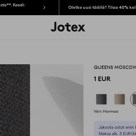
sta**. Koodi:
Oletko uusi täällä? Tilaa 40% ka
Jotex-
logo
–
siirry
aloitussivulle
QUEENS MOSCOW 
1 EUR
Väri: Harmaa
Jaksota ostot eriin 
Maksa alk. 3 EUR/kk