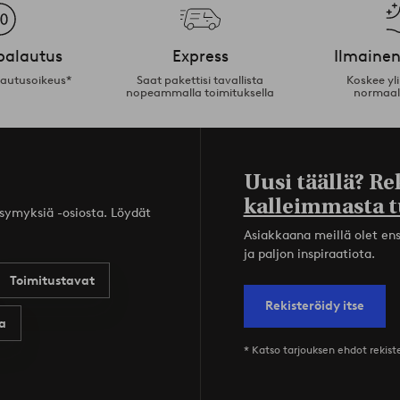
palautus
Express
Ilmainen
lautusoikeus*
Saat pakettisi tavallista
Koskee yl
nopeammalla toimituksella
normaal
Uusi täällä? Re
kalleimmasta t
ysymyksiä -osiosta. Löydät
Asiakkaana meillä olet ensi
ja paljon inspiraatiota.
Toimitustavat
Rekisteröidy itse
a
* Katso tarjouksen ehdot rekis