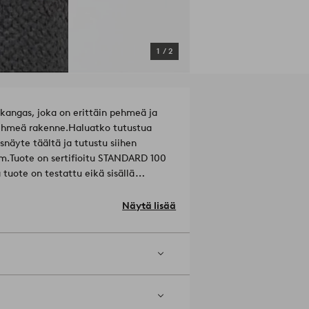
1
/
2
ngas, joka on erittäin pehmeä ja
 pehmeä rakenne.
Haluatko tutustua
snäyte täältä ja tutustu siihen
cm.
Tuote on sertifioitu STANDARD 100
tuote on testattu eikä sisällä
646 TESTEX
Materiaali: 100% Polyesteri.
Näytä lisää