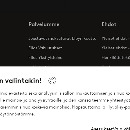
Palvelumme
Ehdot
Joustavat maksutavat Elpyn kautta
Yleiset ehdot -
Ellos Vakuutukset
Yleiset ehdot -
Ellos Yksityislaina
Henkilötietok
Lahjakortti
Cookies
Affiliates
n valintakin!
ömiä evästeitä sekä analyysin, sisällön mukauttamisen ja sinua
le mainos- ja analyysiyhtiöille, joiden kanssa teemme yhteistyöt
 paremmin sinua koskevia mainoksia. Napsauttamalla Hyväksy-pa
ekäytännöstämme.
Asetukset
Vain vä