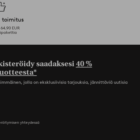
 toimitus
i 64,90 EUR
ipakettia
kisteröidy saadaksesi
40 %
uotteesta*
mmäinen, jolla on eksklusiivisia tarjouksia, jännittäviä uutisia
teröitymisen yhteydessä