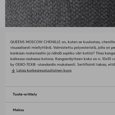
QUEENS MOSCOW CHENILLE on, kuten se kuulostaa, chenilleka
visuaalisesti miellyttävä. Valmistettu polyesteristä, jolla on
kankaan materiaaliin ja nähdä sopiiko väri kotiisi? Tilaa kanga
kaikessa rauhassa kotona. Kangasnäytteen koko on n. 10x10 
by OEKO-TEX® -standardin mukaisesti. Sertifiointi takaa, että 
terveydelle ja ympäristölle haitallisia aineita.
Lataa korkearesoluutioinen kuva
Lisenssinumero & testauslaitos: Aquinos OEKO-Tex SH015 183
Paino: 240 g/m².
Kulutuskestävyys: 70000 martindale.
Valonkesto: 3-4/5.
Tuote-erittely
Pilling-arvo: 4-5/5.
Tuotenumero: 2048199-03-0
Maksu