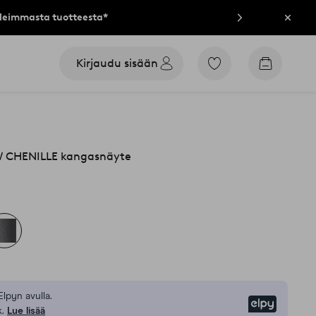
lleimmasta tuotteesta*
Sulje
Kirjaudu sisään
Siirry
Siirry
merkittyihin
ostoskori
suosikkituotteisiin
CHENILLE kangasnäyte
Elpyn avulla.
Elpy
.
Lue lisää