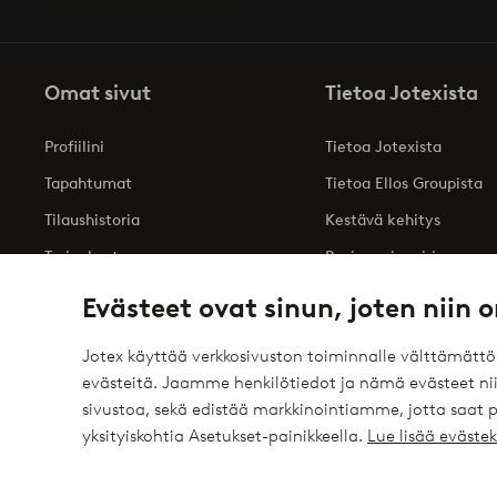
Omat sivut
Tietoa Jotexista
Profiilini
Tietoa Jotexista
Tapahtumat
Tietoa Ellos Groupista
Tilaushistoria
Kestävä kehitys
Tarjoukset
Business inquiries
Saavutettavuusseloste
Evästeet ovat sinun, joten niin o
Jotex käyttää verkkosivuston toiminnalle välttämätt
evästeitä. Jaamme henkilötiedot ja nämä evästeet niil
Turvalliset maksut – maksa nyt tai erissä
sivustoa, sekä edistää markkinointiamme, jotta saat
elpy
Haluatko tietää
lisää maksuvaihtoehdoistamme
?
yksityiskohtia Asetukset-painikkeella.
Lue lisää eväst