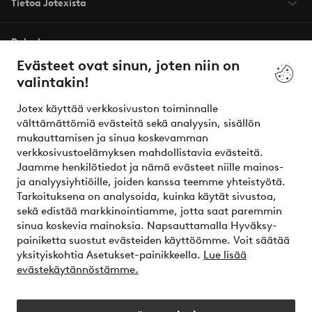
Tietoa Jotexista
Palvelumme
Evästeet ovat sinun, joten niin on
valintakin!
Ehdot
Jotex käyttää verkkosivuston toiminnalle
Ystävät
välttämättömiä evästeitä sekä analyysin, sisällön
mukauttamisen ja sinua koskevamman
verkkosivustoelämyksen mahdollistavia evästeitä.
Jaamme henkilötiedot ja nämä evästeet niille mainos-
Turvalliset maksut – maksa nyt tai erissä
ja analyysiyhtiöille, joiden kanssa teemme yhteistyötä.
Tarkoituksena on analysoida, kuinka käytät sivustoa,
Haluatko tietää
lisää maksuvaihtoehdoistamme
?
sekä edistää markkinointiamme, jotta saat paremmin
elpy
sinua koskevia mainoksia. Napsauttamalla Hyväksy-
painiketta suostut evästeiden käyttöömme. Voit säätää
yksityiskohtia Asetukset-painikkeella.
Lue lisää
evästekäytännöstämme.
Suomi - Valitse maa