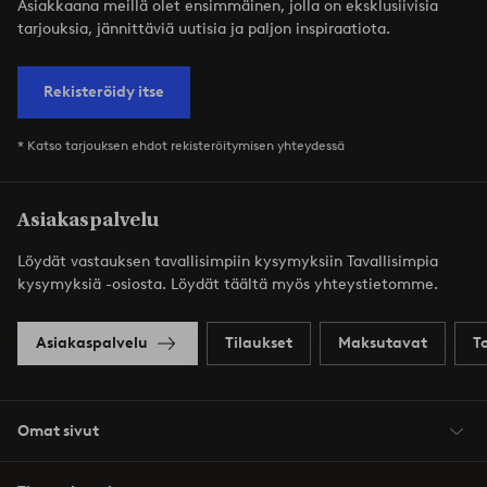
Asiakkaana meillä olet ensimmäinen, jolla on eksklusiivisia
tarjouksia, jännittäviä uutisia ja paljon inspiraatiota.
Rekisteröidy itse
* Katso tarjouksen ehdot rekisteröitymisen yhteydessä
Asiakaspalvelu
Löydät vastauksen tavallisimpiin kysymyksiin Tavallisimpia
kysymyksiä -osiosta. Löydät täältä myös yhteystietomme.
Asiakaspalvelu
Tilaukset
Maksutavat
T
Omat sivut