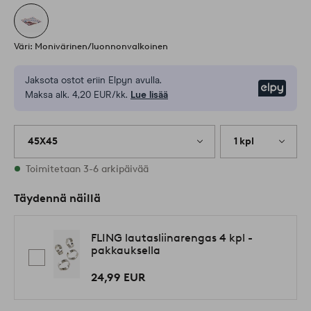
Väri: Monivärinen/luonnonvalkoinen
Jaksota ostot eriin Elpyn avulla.
Elpy
Maksa alk. 4,20 EUR/kk.
Lue lisää
45X45
1 kpl
Varastossa
Toimitetaan 3-6 arkipäivää
Täydennä näillä
FLING lautasliinarengas 4 kpl -
pakkauksella
24,99 EUR