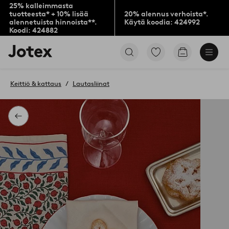
25% kalleimmasta
tuotteesta* + 10% lisää
20% alennus verhoista*.
alennetuista hinnoista**.
Käytä koodia: 424992
Koodi: 424882
Jotex-
Siirry
Siirry
logo
merkittyihin
ostoskoriin
–
suosikkituotteisiin
siirry
Keittiö & kattaus
Lautasliinat
aloitussivulle
Takaisin