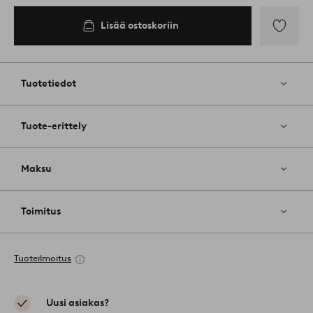
Lisää ostoskoriin
Lisää
suosikkeih
Tuotetiedot
Tuote-erittely
Maksu
Toimitus
Tuoteilmoitus
Uusi asiakas?