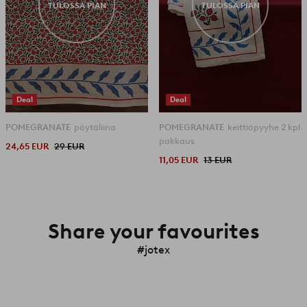
TULOSSA PIAN
TULOSSA PIAN
Deal
Deal
POMEGRANATE
pöytäliina
POMEGRANATE
keittiöpyyhe 2 kpl
pakkaus
24,65 EUR
29 EUR
11,05 EUR
13 EUR
Share your favourites
#jotex